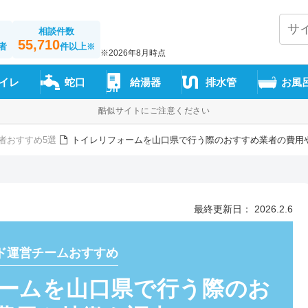
相談件数
55,710
者
件以上
※
※2026年8月時点
イレ
蛇口
給湯器
排水管
お風
酷似サイトにご注意ください
者おすすめ5選
トイレリフォームを山口県で行う際のおすすめ業者の費用
最終更新日： 2026.2.6
ド運営チームおすすめ
ームを山口県で行う際のお