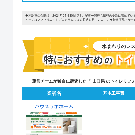
◆本記事の公開は、2024年04月30日です。記事公開後も情報の更新に努め
ページはアフィリエイトプログラムによる収益を得ています。◆特定商品・サー
水まわりのレ
特におすすめ
トイ
の
運営チームが独自に調査した「 山口県 のトイレリフ
業者名
基本工事費
ハウスラボホーム
―