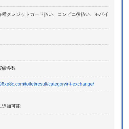
各種クレジットカード払い、コンビニ後払い、モバイ
実績多数
6xp8c.com/toilet/result/category/r-t-exchange/
に追加可能