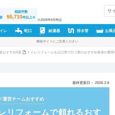
相談件数
55,710
者
件以上
※
※2026年8月時点
イレ
蛇口
給湯器
排水管
お風
酷似サイトにご注意ください
者おすすめ5選
トイレリフォームを山口県で行う際のおすすめ業者の費用
最終更新日： 2026.2.6
ド運営チームおすすめ
レリフォームで頼れるおす