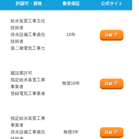
許認可・資格
最長保証
公式サイト
給水装置工事主任
技術者
排水設備工事責任
10年
詳細
技術者
第二種電気工事士
建設業許可
指定給水装置工事
無償10年
詳細
事業者
登録電気工事業者
指定給水装置工事
事業者
排水設備工事責任
無償3年
詳細
技術者