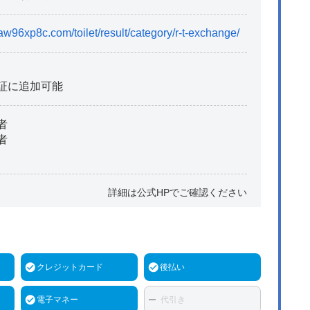
aw96xp8c.com/toilet/result/category/r-t-exchange/
証に追加可能
者
者
詳細は公式HPでご確認ください
クレジットカード
後払い
電子マネー
代引き