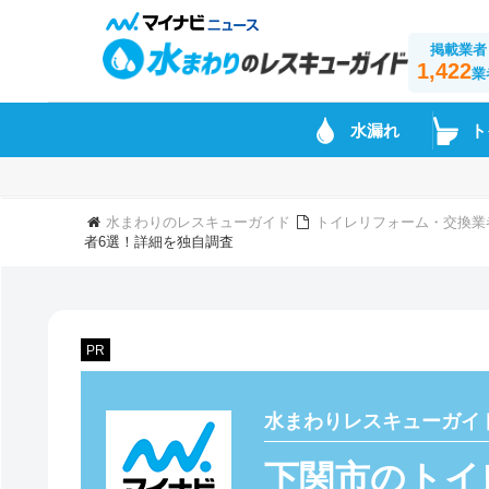
掲載業者
1,422
業
水漏れ
ト
水まわりのレスキューガイド
トイレリフォーム・交換業
者6選！詳細を独自調査
PR
水まわりレスキューガイ
下関市のトイ