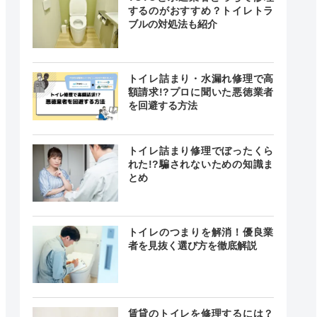
するのがおすすめ？トイレトラ
ブルの対処法も紹介
トイレ詰まり・水漏れ修理で高
額請求!?プロに聞いた悪徳業者
を回避する方法
クチコミ
トイレ詰まり修理でぼったくら
れた!?騙されないための知識ま
とめ
4.1
（198件）
トイレのつまりを解消！優良業
者を見抜く選び方を徹底解説
ー
賃貸のトイレを修理するには？