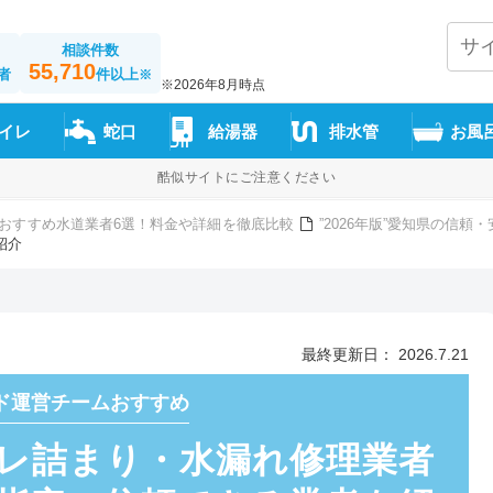
相談件数
55,710
者
件以上
※
※2026年8月時点
イレ
蛇口
給湯器
排水管
お風
酷似サイトにご注意ください
おすすめ水道業者6選！料金や詳細を徹底比較
”2026年版”愛知県の信
紹介
最終更新日： 2026.7.21
ド運営チームおすすめ
レ詰まり・水漏れ修理業者