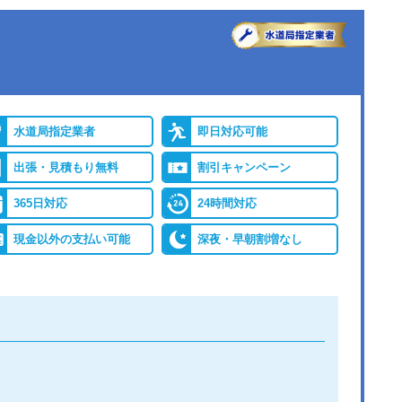
●出張見積もり
出張・見積もり無料
バイ
●累計実績
年間25万件、累計500万
レジ
件の修理交換実績
水道局指定業者
即日対応可能
出張・見積もり無料
割引キャンペーン
保証
365日対応
24時間対応
現金以外の支払い可能
深夜・早朝割増なし
詳細は公式HPでご確認ください
ができると認められている水道局指定業者です。