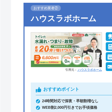
おすすめ業者②
●定休日
年中無休
ハウスラボホーム
●支払い方法
現金、銀行振込、モ
ル、後払い決済、ク
ットカード
●保証・保険
工事保証12年・商品
10年(最大)
引用元：
ハウスラボホーム
おすすめポイント
イースマイルがおすすめの理由
24時間対応で深夜・早朝割増なし
イースマイルは対応する自治体で適切な工事
WEB割2,000円引きでお手頃価格