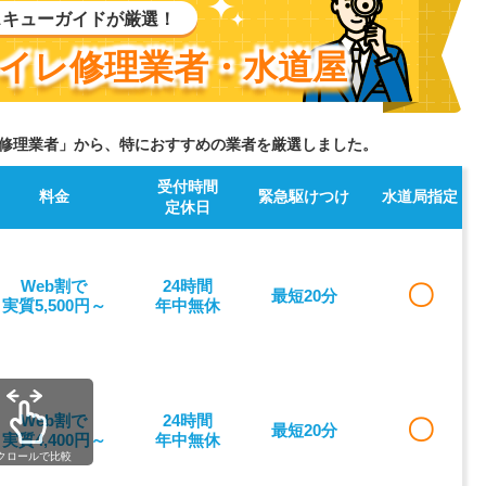
スキューガイドが厳選！
イレ修理業者・水道屋
修理業者」から、特におすすめの業者を厳選しました。
受付時間
料金
緊急駆けつけ
水道局指定
定休日
Web割で
24時間
〇
最短20分
実質5,500円～
年中無休
Web割で
24時間
〇
最短20分
実質4,400円～
年中無休
クロールで比較