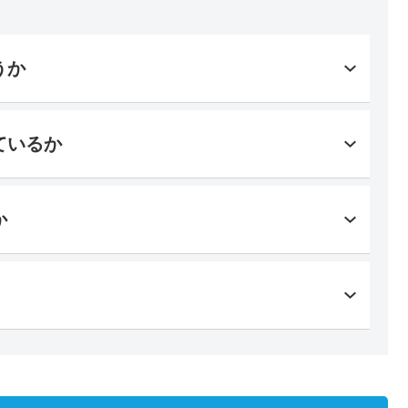
うか
ているか
か