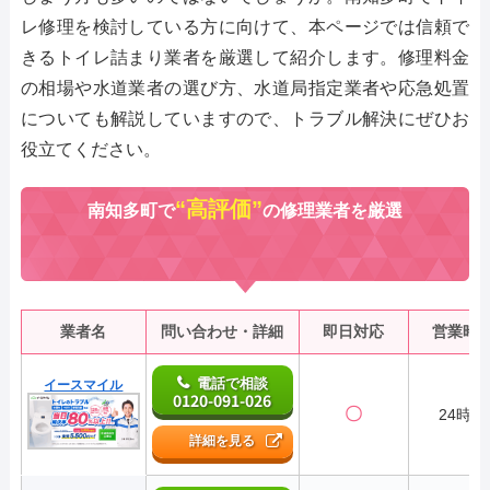
レ修理を検討している方に向けて、本ページでは信頼で
きるトイレ詰まり業者を厳選して紹介します。修理料金
の相場や水道業者の選び方、水道局指定業者や応急処置
についても解説していますので、トラブル解決にぜひお
役立てください。
“高評価”
南知多町で
の修理業者を厳選
業者名
問い合わせ・詳細
即日対応
営業時
電話で相談
イースマイル
0120-091-026
〇
24時間
詳細を見る