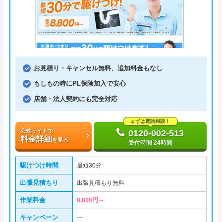
お見積り・キャンセル無料、追加料金もなし
もしもの時にPL保険加入で安心
店舗・法人契約にも完全対応
まずは電話相談！
公式サイトで
0120-002-513
料金詳細
を見る
受付時間 24時間
駆けつけ時間
最短30分
出張見積もり
出張見積もり無料
作業料金
8,800円～
キャンペーン
―