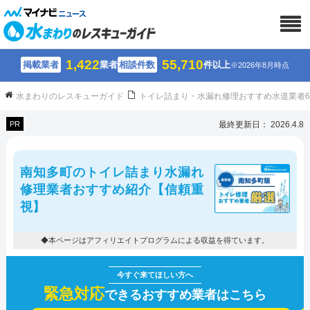
1,422
55,710
掲載業者
業者
相談件数
件以上
※2026年8月時点
水まわりのレスキューガイド
トイレ詰まり・水漏れ修理おすすめ水道業者
PR
最終更新日： 2026.4.8
南知多町のトイレ詰まり水漏れ
修理業者おすすめ紹介【信頼重
視】
◆本ページはアフィリエイトプログラムによる収益を得ています。
緊急対応
できるおすすめ業者はこちら