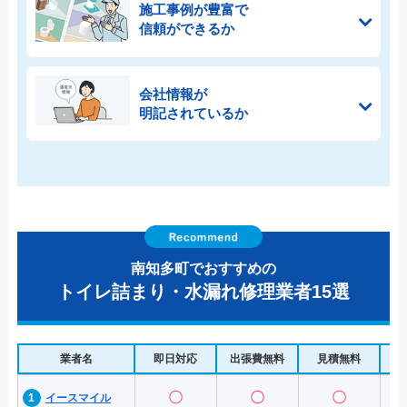
施工事例が豊富で
信頼ができるか
会社情報が
明記されているか
南知多町でおすすめの
トイレ詰まり・水漏れ修理業者15選
業者名
即日対応
出張費無料
見積無料
水
〇
〇
〇
イースマイル