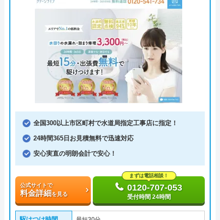
全国300以上市区町村で水道局指定工事店に指定！
24時間365日お見積無料で迅速対応
安心実直の明朗会計で安心！
まずは電話相談！
公式サイトで
0120-707-053
料金詳細
を見る
受付時間 24時間
駆けつけ時間
最短30分