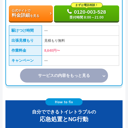
まずは電話相談！
公式サイトで
0120-003-528
料金詳細
を見る
受付時間 8:00～21:00
駆けつけ時間
―
出張見積もり
見積もり無料
作業料金
8,640円〜
キャンペーン
―
サービスの内容をもっと見る
自分でできるトイレトラブルの
応急処置とNG行動