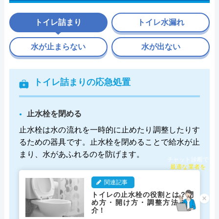
トイレ詰まり
トイレ水漏れ
水が止まらない
水が出ない
トイレ詰まりの応急処置
止水栓を閉める
止水栓は水の流れを一時的に止めたり調整したりす
るための器具です。止水栓を閉めることで給水が止
まり、水があふれるのを防げます。
チャット診断で
最適な業者を
ご提案
関連記事
トイレの止水栓の役割とは？閉
×
め方・開け方・調整方法を紹
介！