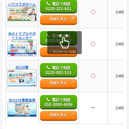
電話で相談
ハウスラボホーム
0120-221-611
〇
24時間
詳細を見る
水のトラブルサポ
電話で相談
ートセンター
0120-882-333
〇
24時間
詳細を見る
スクロールで比較
水110番
電話で相談
0120-002-513
〇
24時間
詳細を見る
電話で相談
水の110番救急車
050-3000-4096
ー
24時間
詳細を見る