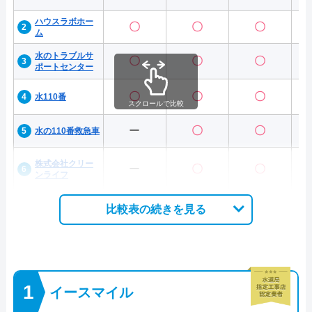
ハウスラボホー
〇
〇
〇
ム
水のトラブルサ
〇
〇
〇
ポートセンター
〇
〇
〇
水110番
スクロールで比較
ー
〇
〇
水の110番救急車
株式会社クリー
ー
〇
〇
ンライフ
比較表の続きを見る
イースマイル