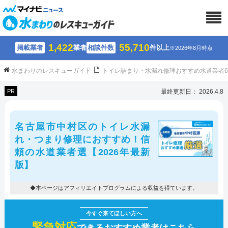
1,422
55,710
掲載業者
業者
相談件数
件以上
※2026年8月時点
水まわりのレスキューガイド
トイレ詰まり・水漏れ修理おすすめ水道業者
PR
最終更新日： 2026.4.8
名古屋市中村区のトイレ水漏
れ・つまり修理におすすめ！信
頼の水道業者選【2026年最新
版】
◆本ページはアフィリエイトプログラムによる収益を得ています。
緊急対応
できるおすすめ業者はこちら