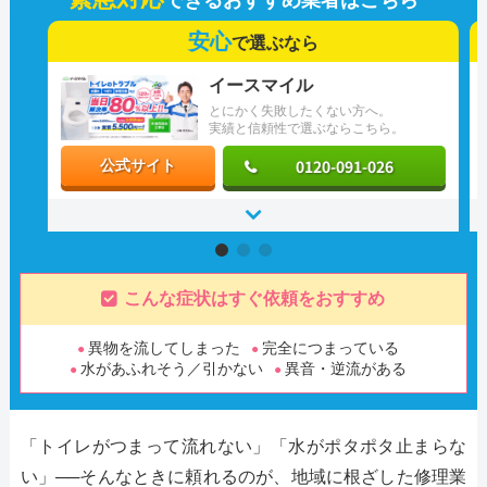
安心
で選ぶなら
イースマイル
とにかく失敗したくない方へ。
実績と信頼性で選ぶならこちら。
0120-091-026
公式サイト
こんな症状はすぐ依頼をおすすめ
異物を流してしまった
完全につまっている
水があふれそう／引かない
異音・逆流がある
「トイレがつまって流れない」「水がポタポタ止まらな
い」──そんなときに頼れるのが、地域に根ざした修理業