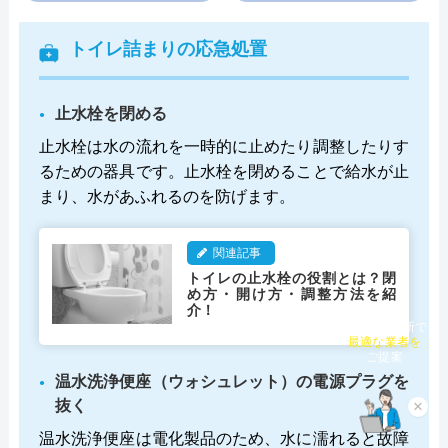
トイレ詰まりの応急処置
止水栓を閉める
止水栓は水の流れを一時的に止めたり調整したりす
るための器具です。止水栓を閉めることで給水が止
まり、水があふれるのを防げます。
関連記事
トイレの止水栓の役割とは？閉
め方・開け方・調整方法を紹
介！
チャット診断で
最適な業者を
ご提案
温水洗浄便座（ウォシュレット）の電源プラグを
抜く
×
温水洗浄便座は電化製品のため、水に濡れると故障