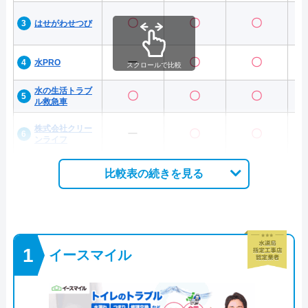
〇
〇
〇
はせがわせつび
ー
〇
〇
水PRO
スクロールで比較
水の生活トラブ
〇
〇
〇
ル救急車
株式会社クリー
ー
〇
〇
ンライフ
比較表の続きを見る
イースマイル