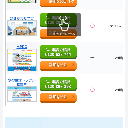
詳細を見る
電話で相談
はせがわせつび
0120-302-601
〇
8:30～17:
詳細を見る
スクロールで比較
水PRO
電話で相談
0120-688-744
ー
24時間
詳細を見る
水の生活トラブル
電話で相談
救急車
0120-896-893
〇
24時間
詳細を見る