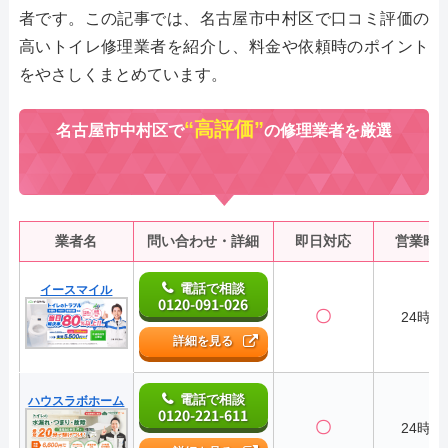
者です。この記事では、名古屋市中村区で口コミ評価の
高いトイレ修理業者を紹介し、料金や依頼時のポイント
をやさしくまとめています。
“高評価”
名古屋市中村区で
の修理業者を厳選
業者名
問い合わせ・詳細
即日対応
営業時
電話で相談
イースマイル
0120-091-026
〇
24時間
詳細を見る
電話で相談
ハウスラボホーム
0120-221-611
〇
24時間