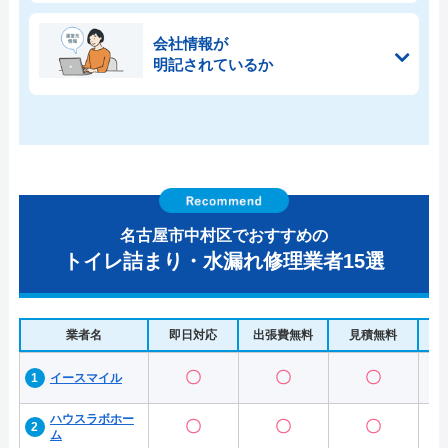
会社情報が
明記されているか
名古屋市中村区でおすすめの
トイレ詰まり・水漏れ修理業者15選
業者名
即日対応
出張費無料
見積無料
水
〇
〇
〇
イースマイル
ハウスラボホー
〇
〇
〇
ム