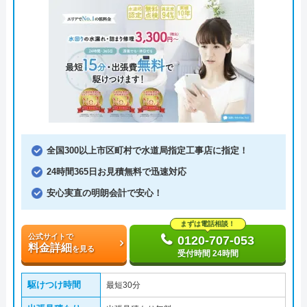
全国300以上市区町村で水道局指定工事店に指定！
24時間365日お見積無料で迅速対応
安心実直の明朗会計で安心！
まずは電話相談！
公式サイトで
0120-707-053
料金詳細
を見る
受付時間 24時間
駆けつけ時間
最短30分