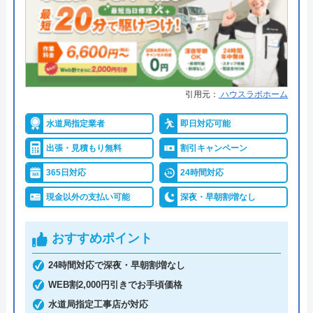
現金、銀行振込、モバイル、後払
い決済、クレジットカード
●累計実績
年間25万件、累計500万件の修理交
換実績
●保証・保険
工事保証12年・商品保証10年(最
引用元：
ハウスラボホーム
大)
水道局指定業者
即日対応可能
詳細は公式HPでご確認ください
出張・見積もり無料
割引キャンペーン
イースマイルがおすすめの理由
365日対応
24時間対応
現金以外の支払い可能
深夜・早朝割増なし
イースマイルは対応する自治体で適切な工事ができ
ると認められている水道局指定業者です。
おすすめポイント
土日祝日・深夜早朝含む24時間365日、いつ相談し
24時間対応で深夜・早朝割増なし
ても割増料金がかからず、作業が始まるまでは一切
WEB割2,000円引きでお手頃価格
費用がかからないかなり信頼できる業者です。
水道局指定工事店が対応