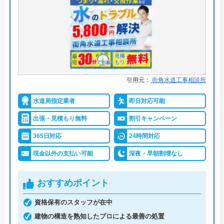
ている業者です。地域密着ならではのスピード対応
創業・設立
1991年6月21日創業
を売りにしており、無料見積りにも対応していま
所在地
〒222-0033
す。お風呂のシステムバスへのリフォームにも対応
横浜市港北区新横浜3-1-9 アリーナタ
しており、ご利用されるお客様の事を考え、思いや
ワー13階
りのある空間作りをご提案してもらえるそうです。
対応エリア
全国
水回りのトラブルでお困りの方やリフォームを検討
引用元：
街角水道工事相談所
中の方はぜひ一度問い合わせてみてください。
水道局指定業者
即日対応可能
クラシアンのクチコミ on
出張・見積もり無料
割引キャンペーン
0594-72-5371
3.9
（
105
件のクチコミ）
365日対応
24時間対応
※クチコミの内容について
現金以外の支払い可能
深夜・早朝割増なし
公式サイトを見る
おすすめポイント
REO
水貝水道設備のクチコミ on
2 か月前
資格保有のスタッフが在中
建物の構造を熟知したプロによる最善の処置
5
（
1
件のクチコミ）