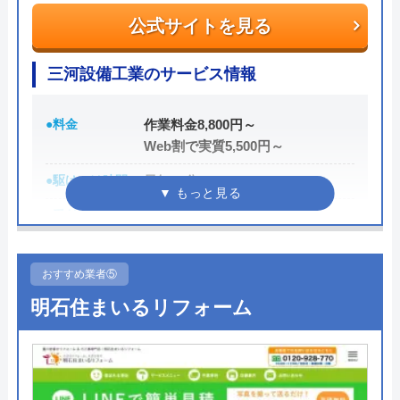
公式サイトを見る
また、取扱いメーカーに関しても幅広いため、水ま
わりトラブルで困った際には頼りになる業者でしょ
三河設備工業のサービス情報
う。
●料金
作業料金8,800円～
Web割で実質5,500円～
もちろん見積もりは無料ですし、出張・キャンセル
についても無料ですので、まずはサイトを覗いてみ
●駆けつけ時間
最短30分
てはいかがでしょうか？
●受付時間
8:00~17:00
0120-569-365
●定休日
土曜、日曜、祝日、年末年始、お
盆
おすすめ業者⑤
受付時間 8:00～22:00
明石住まいるリフォーム
●累計実績
―
公式サイトを見る
●保証・保険
―
詳細は公式HPでご確認ください
水の生活救急車の基本情報