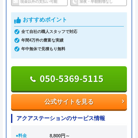
できます。
現金以外の支払い可能
深夜・早朝割増なし
給湯器を購入しました。 仕事はちゃんとし
営業時間は10:00～17:00、毎週水曜・日曜が定休日
てくれますが、高いです。 まぁ、ガス給湯
おすすめポイント
です。LINEで写真を送付すると施工費用の概算を教
器専門店と比べたら仕方ないかもしれません
全て自社の職人スタッフで対応
えてくれるのでとても便利です。現地での正確な見
が価格だけ比べたらだいぶ違うという印象で
年間4万件の豊富な実績
積に関しても無料で実施しているので、ぜひご利用
す。 ただ地元の会社なので大事にしたいな
年中無休で見積もり無料
ください。
とは思います。 なので普通の星３で。
0120-928-770
050-5369-5115
受付時間 10:00～17:00
Googleクチコミを見る
公式サイトを見る
公式サイトを見る
明石住まいるリフォームの基本情報
アクアステーションのサービス情報
運営会社
明石吉田屋産業株式会社
●料金
8,800円～