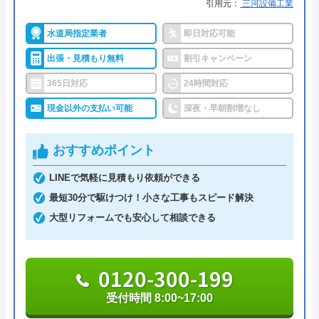
引用元：
三河設備工業
い合わせ受付をしてくれるので、すぐに相談ができ
対応エリア
全国33拠点
水道局指定業者
即日対応可能
水トラブルの不安もすぐに解消できます。
対応エリア詳
名古屋市のトイレ水漏れ・つまり修理
出張・見積もり無料
割引キャンペーン
細
に駆けつけ対応｜水道局指定業者ハウ
調整作業のみであれば8,800円～と明朗会計。問い合
スラボホーム
365日対応
24時間対応
わせから見積もりまですべて無料でできるので、ま
現金以外の支払い可能
深夜・早朝割増なし
ずは電話相談をしてみることをおすすめします。
おすすめポイント
日本全国の水トラブルに対応している水の生活救急
車はトイレのみならず洗面所やキッチン、お風呂な
LINEで気軽に見積もり依頼ができる
どにも対応してくれる水まわりトラブル解決のスペ
最短30分で駆けつけ！小さな工事もスピード解決
シャリストです。
大型リフォームでも安心して相談できる
おすすめポイントとしてはこれまでの施工対応実績
0120-300-199
は240万件以上と豊富な実績数があり、また最短5分
で業者を手配してくれて最短30分でスピード駆け付
受付時間 8:00~17:00
けしてくれるところです。