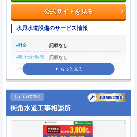
公式サイトを見る
各市区から認可を受けている水道局指定工事店であ
り、研修制度や資格取得支援などによるスタッフの
水貝水道設備のサービス情報
技術品質向上にも力をいれているため安心して作業
を任せることができるでしょう。
●料金
記載なし
0120-511-511
●駆けつけ時間
記載なし
受付時間 24時間
●受付時間
8:00～17:00
●定休日
日曜日
公式サイトを見る
●累計実績
記載なし
おすすめ業者⑪
クラシアンの基本情報
詳細は公式HPでご確認ください
街角水道工事相談所
運営会社
株式会社クラシアン
水貝水道設備がおすすめの理由
代表者
今田健治
水貝は三重県いなべ市を中心に水道修理などを行っ