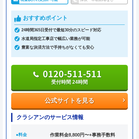
全国で幅広い依頼に対応しており、実績も豊富な業
おすすめポイント
者です。
24時間365日受付で最短30分のスピード対応
水道局指定工事店で幅広い業務が可能
0120-041-904
豊富な決済方法で手持ちがなくても安心
受付時間 9:00～17:30（本店）
0120-511-511
公式サイトを見る
受付時間 24時間
Benryの基本情報
公式サイトを見る
運営会社
株式会社ベンリーコーポレーション
クラシアンのサービス情報
創業・設立
1990年5月
所在地
〒452-0001
●料金
作業料金8,800円〜+事務手数料
愛知県清須市西枇杷島町古城2丁目10-