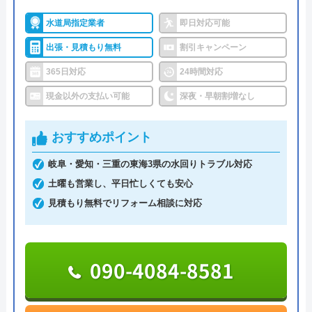
豊富でしっかりとしたスタッフがいるということで
す。
水道局指定業者
即日対応可能
出張・見積もり無料
割引キャンペーン
迅速で丁寧な仕事で満足しています。市川さ
つまり、トイレトラブル対応に関しては信頼して依
365日対応
24時間対応
んも真面目で好感がもてました。
頼できるでしょう。
現金以外の支払い可能
深夜・早朝割増なし
また、料金としては平均的な値段ではありますが、
おすすめポイント
大手企業からの依頼を受けていることから悪質な業
者ではありません。
岐阜・愛知・三重の東海3県の水回りトラブル対応
土曜も営業し、平日忙しくても安心
年中無休、見積もり無料ですのでお困りの方は気軽
見積もり無料でリフォーム相談に対応
に相談してみてください。
Googleクチコミを見る
050-5369-5115
090-4084-8581