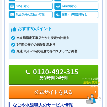
明瞭会計であるため、工事前の見積もり金額から増
365日対応
24時間対応
えることはありません。ちなみに簡単な水漏れ等は
現金以外の支払い可能
深夜・早朝割増なし
5,800円～から対応してくれます。
支払い方法は現金以外にも銀行振込・クレジットカ
おすすめポイント
ード・コンビニ決済から選べるため緊急トラブル時
でも安心です。
水道局指定工事店だから安定の技術力
出張費・見積もり料も無料で、24時間電話で相談を
3年間の安心の保証制度あり
受け付けているので、気軽に見積依頼をしてみては
最速30分～1時間程度で専門スタッフが到着
いかがでしょうか。
0120-776-044
0120-492-315
受付時間 24時間
受付時間 24時間
チャット診断で
最適な業者を
ご提案
公式サイトを見る
公式サイトを見る
×
街角水道工事相談所の基本情報
なごや水道職人のサービス情報