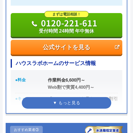
実績も豊富で、スタッフの研修にも力を入れている
まずは電話相談！
ため技術力はもちろん接客もよく、トイレや排水
0120-221-611
管、給湯器や蛇口の修理交換まで水回りのことなら
受付時間 24時間 年中無休
何でも相談できます。
公式サイトを見る
電話で「ホームページを見た」と伝えるだけで3,000
円割引なので、相談する際は電話で相談し、忘れず
ハウスラボホームのサービス情報
に伝えるようにしましょう。
●料金
作業料金6,600円～
ちなみに、依頼せずとも見積もりにはお金はかから
Web割で実質4,400円～
ないので、相見積もりの際は必ず相談しておきたい
●キャンペーン
「ホームページを見た！」で割引
業者の一つです。
2,000円
イースマイルの詳細ページはこちら
●駆けつけ時間
最短20分
まずは電話相談！
0120-091-026
●受付時間
24時間
おすすめ業者③