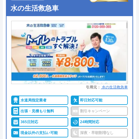
受付時間 24時間
水の生活救急車
●定休日
年中無休
●出張見積もり
出張・見積もり無料
公式サイトを見る
●支払い方法
現金、クレジットカード、コンビ
ニ後払い、QRコード決済
イースマイルの基本情報
●累計実績
提携先は大手企業との法人契約多
運営会社
株式会社イースマイル
数
代表者
島村禮孝
●保証・保険
商品保証最長10年・施工保証最長5
年
創業・設立
1992年6月1日創立
引用元：
水の生活救急車
詳細は公式HPでご確認ください
所在地
〒542-0066
水道局指定業者
即日対応可能
大阪府大阪市中央区瓦屋町3丁目7-3 イ
ハウスラボホームがおすすめの理由
ースマイルビル
出張・見積もり無料
割引キャンペーン
ハウスラボホームは全国各地に拠点を構えている水
365日対応
24時間対応
対応エリア
39都道府県
道修理業者です。トイレ、キッチン、浴室などの水
現金以外の支払い可能
深夜・早朝割増なし
対応エリア詳
名古屋市のトイレ詰まり・水漏れ修理
まわりトラブル全般に対応しており、作業料金が