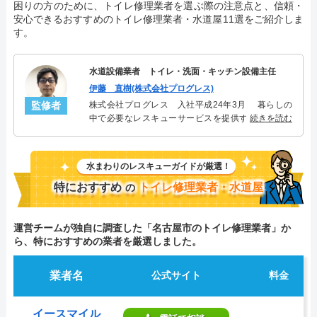
困りの方のために、トイレ修理業者を選ぶ際の注意点と、信頼・
安心できるおすすめのトイレ修理業者・水道屋11選をご紹介しま
す。
水道設備業者 トイレ・洗面・キッチン設備主任
伊藤 直樹(株式会社プログレス)
監修者
株式会社プログレス 入社平成24年3月 暮らしの
中で必要なレスキューサービスを提供する株式会社
続きを読む
プログレスにてトイレ・洗面・キッチン周りの設備
主任を担当。水回り業務に8年従事し、累計3000件の
トイレ・洗面・キッチン関連のトラブルを解決。多
水まわりのレスキューガイドが厳選！
くのお客様に信頼される「トイレ・洗面・キッチ
ン」のスペシャリスト。
特におすすめ
トイレ修理業者・水道屋
の
運営チームが独自に調査した「名古屋市のトイレ修理業者」か
ら、特におすすめの業者を厳選しました。
業者名
公式サイト
料金
イースマイル