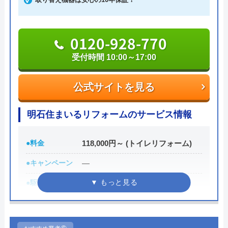
なお「イースマイル」の口コミとしては、電話対応
や作業の丁寧さを評価する声が多く上がっていま
0120-928-770
す。トラブル原因や今後気をつける点などを説明し
受付時間 10:00～17:00
てくれるところもポイントで、総合的に信頼できる
水道業者のひとつだといえるでしょう。
公式サイトを見る
0120-300-199
明石住まいるリフォームのサービス情報
受付時間 8:00~17:00
●料金
118,000円～ (トイレリフォーム)
公式サイトを見る
●キャンペーン
―
●駆けつけ時間
―
三河設備工業の基本情報
●受付時間
10:00～17:00
運営会社
三河設備工業株式会社
●定休日
毎週水曜、日曜