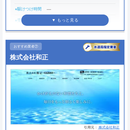
代表者
明石真
●駆けつけ時間
―
創業・設立
1900年
●受付時間
24時間
所在地
〒441-0101
●定休日
年中無休
愛知県豊川市宿町野川1-10
●累計実績
年間4万件以上
おすすめ業者⑦
対応エリア
愛知県豊川市中心
詳細は公式HPでご確認ください
株式会社和正
明石住まいるリフォームのクチコ
アクアステーションがおすすめの理由
ミ on
愛知県を対応エリアとしているアクアステーショ
4.3
（
12
件のクチコミ）
ン、その特徴は何と言っても全て自社の職人スタッ
※クチコミの内容について
フが対応してくれるところです。
年間40,000件以上の実績があり、その全てを自社ス
大林育志
タッフが対応しているということは、それだけ経験
引用元：
株式会社和正
2 年前