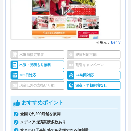
た。 見積もりをしていただいたら提示の 値
段も良心的ですしすぐその日に直す事が可能
日曜日は定休日となっていますが、土曜日は営業し
と言われビックリ‼️しました。 (今までの他の
ているので、平日が忙しいという方でも利用しやす
お店はなんだったんだ？見積もりしてから何
くなっています。
日もしてから金額提示の所や直らないから取
引用元：
Benry
Googleクチコミを見る
り換え工事の提案をする店など。) アクアス
見積もりは無料で、リフォームに関する相談もする
水道局指定業者
即日対応可能
テーションさんは本当に対応が素晴らしく来
ことができます。トラブルの対応方針が定まってい
ていただいた方の接客は見習う所が沢山有り
ない方はお気軽にご連絡ください。
出張・見積もり無料
割引キャンペーン
ました。ありがとうございました。 1年保証
365日対応
24時間対応
付きも安心感があり直して頂けてホッとしま
090-4084-8581
現金以外の支払い可能
深夜・早朝割増なし
した。
おすすめポイント
公式サイトを見る
全国で約200店舗を展開
メディア出演実績多数あり
水まわり工事以外でも依頼できる便利屋