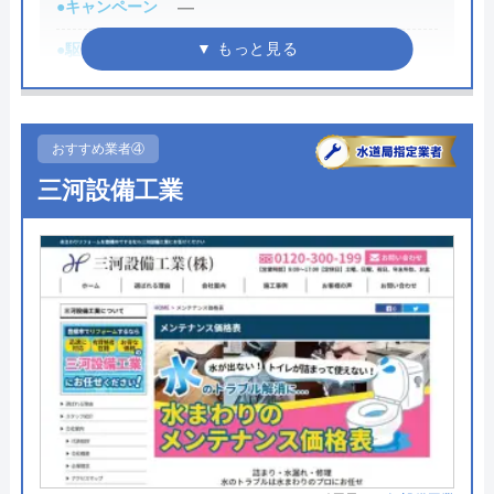
う間に解決。スタッフの方も非常に丁寧で、
●キャンペーン
―
際には必ず「サイトを見た」と伝えましょう。
安心して任せられました。これでまた快適に
●駆けつけ時間
最短30分
使えます。迅速な対応に心から感謝します！
まずは電話相談！
0120-221-611
●受付時間
8:00-22:00
受付時間 24時間 年中無休
●定休日
年中無休
おすすめ業者④
Googleクチコミを見る
●出張見積もり
出張見積もり無料
三河設備工業
公式サイトを見る
●支払い方法
現金、クレジットカード
ハウスラボホームの基本情報
●累計実績
施工対応数240万件以上
●保証・保険
―
運営会社
株式会社ハウスラボ
詳細は公式HPでご確認ください
代表者
勝島崇裕
創業・設立
2024年11月設立
水の生活救急車がおすすめの理由
所在地
〒113-0033
拠点数2270店舗と日本全国に拠点を構え、年中無休
東京都文京区本郷5-1-11
で対応をしています。日中はコールセンターにて問