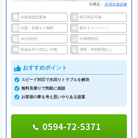
引用元：
水貝水道設備
詳細は公式HPでご確認ください
水道局指定業者
即日対応可能
クラシアンがおすすめの理由
出張・見積もり無料
割引キャンペーン
365日対応
24時間対応
クラシアンはTVCMを放送しており、その知名度の
高さは信頼できるポイントです。業界問わず多くの
現金以外の支払い可能
深夜・早朝割増なし
Googleクチコミを見る
企業も利用しており、そういった点でも間違いなく
悪質な業者ではありません。
おすすめポイント
スピード対応で水回りトラブルを解決
作業にかかる金額自体は他の業者とそれほど変わら
無料見積りで気軽に相談
ず、残念ながら割引等もありませんが、2回目以降
お客様の事を考え思いやりある提案
は10%OFFで修理·交換を行ってくれます。作業内
容・費用を説明し、承諾のサインをもらってから作
業に入るので安心です。作業料金とは別に事務手数
0594-72-5371
料として諸経費がかかるので、費用をしっかりと確
認してから承諾のサインをしましょう。