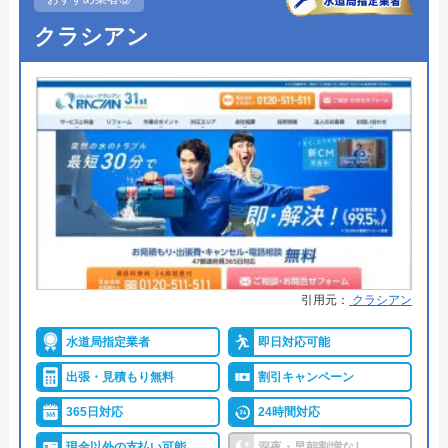
●保証・保険
―
クラシアン
詳細は公式HPでご確認ください
Benryがおすすめの理由
Benry（ベンリー）は、自宅で発生したさまざまな
困りごとを相談できる業者です。具体的な料金を知
りたい場合は、問い合わせが必要です。見積もりは
無料であり、料金や内容に納得できない場合はキャ
ンセルしても構いません。その場合、料金は発生し
引用元：
クラシアン
ないため安心です。
水道局指定業者
即日対応可能
深夜や早朝にも対応していますが、追加料金が発生
出張・見積もり無料
割引キャンペーン
する可能性があります。また、支払い方法は基本的
365日対応
24時間対応
に現金払いであるため、依頼する際は手元に現金を
用意しておく必要があります。
現金以外の支払い可能
深夜・早朝割増なし