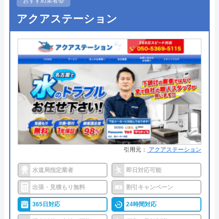
おすすめ業者⑥
代表者
杉田伸太郎
●出張見積もり
出張見積もり無料
アクアステーション
創業・設立
昭和46年創業
●支払い方法
―
所在地
〒440-0853
●累計実績
―
愛知県豊橋市佐藤5丁目8番地10
●保証・保険
―
対応エリア
38都道府県
詳細は公式HPでご確認ください
三河設備工業のクチコミ on
明石住まいるリフォームがおすすめの理由
4.8
（
57
件のクチコミ）
明石住まいるリフォームは水回り設備のリフォーム
※クチコミの内容について
引用元：
アクアステーション
サービスを提供していますが、水漏れ修理などの小
工事も実施しています。住まいのお悩み事ならほと
水道局指定業者
即日対応可能
んど解決してもらえて頼りになる業者です。愛知県
flower
出張・見積もり無料
割引キャンペーン
豊川市を中心に地域密着で営業しており、詳細なエ
4 か月前
365日対応
24時間対応
リアについてはHPに掲載されているのですぐに確認