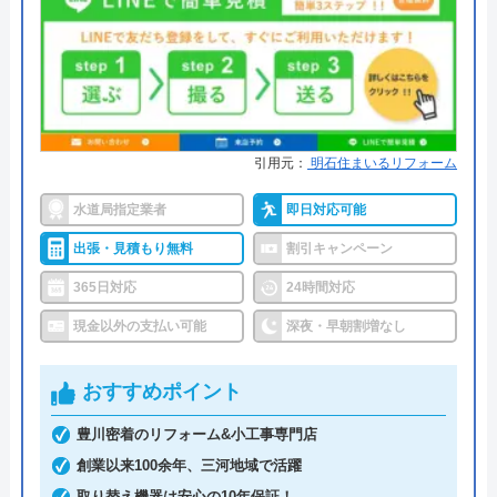
運営会社
株式会社生活救急車
三河設備工業がおすすめの理由
代表者
楯広長
対応エリアは愛知県豊橋市、作業料金は8800円～
+部品代です。駆けつけまでの時間は最短20分、受
所在地
〒460-0008
付時間は365日24時間（電話受付・修理対応）とい
名古屋市中区栄1丁目14-15
引用元：
明石住まいるリフォーム
つでも駆けつけてくれます。
対応エリア
全国（一部地域を除く）
水道局指定業者
即日対応可能
イースマイルは豊橋市上水道局指定の業者であり、
出張・見積もり無料
割引キャンペーン
約30年の営業で120万件以上の施工実績を持ってい
365日対応
24時間対応
ます。そのネットワークを活かし、「365日24時間
の即日対応」「最短20分で駆けつけ」といった利用
現金以外の支払い可能
深夜・早朝割増なし
者想いのサービスを展開しています。
おすすめポイント
また、出張や見積もり、深夜早朝割増料金、キャン
豊川密着のリフォーム&小工事専門店
セル料金は全て無料ですので、複数の業者と比較検
創業以来100余年、三河地域で活躍
討したい方にもおすすめです。
取り替え機器は安心の10年保証！