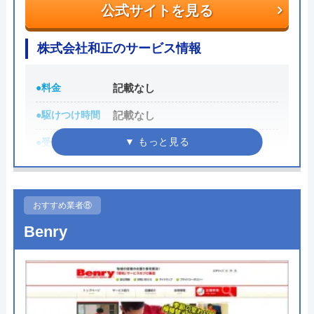
公式サイトを見る
公式サイトを見る
株式会社和正のサービス情報
アクアステーションのクチコミ
on
●料金
記載なし
5
（
2
件のクチコミ）
●駆けつけ時間
記載なし
※クチコミの内容について
●受付時間
8:00～17:00
●定休日
日曜日・年末年始・お盆・GW
Yo Ka
4 年前
●累計実績
記載なし
おすすめ業者⑧
詳細は公式HPでご確認ください
Benry
名古屋市水道局指定のお店に見積もりをお願
株式会社和正がおすすめの理由
いしたら思っていたより値段が高いので色々
探しこちらのアクアステーションさんにも見
株式会社和正は岐阜県・愛知県・三重県の東海3県
積もりをしていただく為にきてもらいまし
の水回りトラブルに対応している業者です。