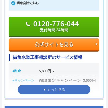
明瞭会計で安心
※クチコミの内容について
新築ですが、トイレが詰まり、厚木営業所の
方に来ていただきました。｢家中の配管の高
0120-776-044
圧洗浄が必要｣と言われましたが、高額で出
伊藤咲子
せませんでした。仕方なく自分でスッポンを
8 年前
受付時間 24時間
使い、つまりを除去しました。高圧洗浄が本
当に必要だったのかは、よく分かりませんで
公式サイトを見る
した。
街角水道工事相談所のサービス情報
Googleクチコミを見る
●料金
5,800円～
●キャンペーン
WEB限定キャンペーン 3,000円
OFF
●駆けつけ時間
最短30分
●受付時間
24時間
Googleクチコミを見る