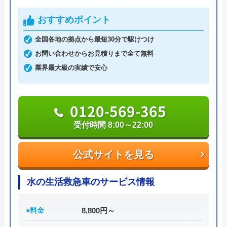
細
は町の水道屋イースマイル｜水道局指
6,600円からとお手頃価格で提供をしています。
おすすめポイント
定店
全国各地の拠点から最短30分で駆けつけ
万が一、水まわりに問題が発生した場合は、最短20
お問い合わせからお見積りまで全て無料
イースマイルのクチコミ on
分でお客様の元にスタッフが駆けつけます。出張見
業界最大級の実績で安心
積もりキャンセルは0円、深夜早朝でも割増料金は
4.1
（
198
件のクチコミ）
一切ありません。業務や知識の習得のために厳しい
※クチコミの内容について
自社研修を実施しているため、技術には問題ないよ
0120-569-365
うです。
受付時間 8:00～22:00
りえP
トラブルの原因や作業例などが分かりやすく記載さ
2 か月前
公式サイトを見る
れており、依頼の際も安心できますね。候補のひと
つにしてみてください。
水の生活救急車のサービス情報
トイレが詰まって本当に困っていましたが、
ちなみに、電話で連絡した際に「サイトを見た」と
イースマイルさんに依頼して大正解でした！
●料金
8,800円～
伝えると作業料金が2,000円割引になるWEB割があ
連絡後すぐに駆けつけてくださり、あっとい
りますので、相談する際は必ず電話で相談し、その