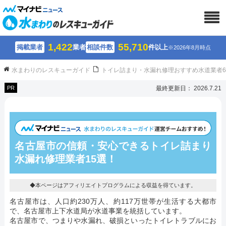
1,422
55,710
掲載業者
業者
相談件数
件以上
※2026年8月時点
水まわりのレスキューガイド
トイレ詰まり・水漏れ修理おすすめ水道業者
PR
最終更新日： 2026.7.21
名古屋市の信頼・安心できるトイレ詰まり
水漏れ修理業者15選！
◆本ページはアフィリエイトプログラムによる収益を得ています。
名古屋市は、人口約230万人、約117万世帯が生活する大都市
で、名古屋市上下水道局が水道事業を統括しています。
名古屋市で、つまりや水漏れ、破損といったトイレトラブルにお