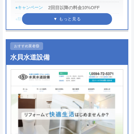
1
●キャンペーン
2回目以降の料金10%OFF
対応エリア
全国
●駆けつけ時間
最短30分
●受付時間
24時間
Benryのクチコミ on
●定休日
年中無休
おすすめ業者⑩
2.3
（
15
件のクチコミ）
●出張見積もり
お見積り・出張費無料※ご成約に
水貝水道設備
※クチコミの内容について
至らない場合は出張費がかかる事
がございます
●支払い方法
現金、クレジットカード、コンビ
per
ニ決済、QRコード決済、ショッピ
2 年前
ングローン、デビットカード決
済、銀行決済
●累計実績
依頼件数194万件以上（2023年累
まともじゃない会社。取引したら絶対に後悔
計）
します。
●保証・保険
―