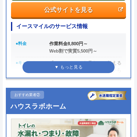
公式サイトを見る
イースマイルのサービス情報
●料金
作業料金8,800円～
Web割で実質5,500円～
●キャンペーン
「ホームページを見た」と伝える
だけで、WEB割で作業料金から
3,000円割引！
●駆けつけ時間
最短20分
おすすめ業者②
●受付時間
24時間
ハウスラボホーム
●定休日
年中無休
●出張見積もり
出張・見積もり無料
●支払い方法