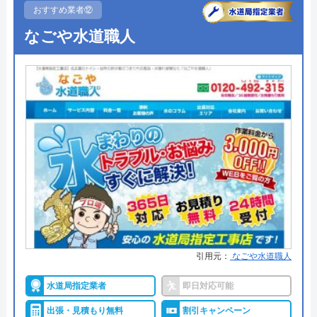
おすすめ業者⑫
●定休日
年中無休
なごや水道職人
●出張見積もり
出張・見積無料
●支払い方法
現金・銀行振込・クレジットカー
ド・コンビニ払い
●累計実績
―
●保証・保険
PL保険加入
詳細は公式HPでご確認ください
街角水道工事相談所がおすすめの理由
街角水道工事相談所は全国に対応しているトイレ修
引用元：
なごや水道職人
理業者です。給水装置工事主任技術者の資格を保有
したスタッフが最短30分で駆けつけてくれ、しっか
水道局指定業者
即日対応可能
りと修理を行なってくれます。
出張・見積もり無料
割引キャンペーン