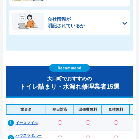
会社情報が
明記されているか
大口町でおすすめの
トイレ詰まり・水漏れ修理業者15選
業者名
即日対応
出張費無料
見積無料
水
〇
〇
〇
イースマイル
ハウスラボホー
〇
〇
〇