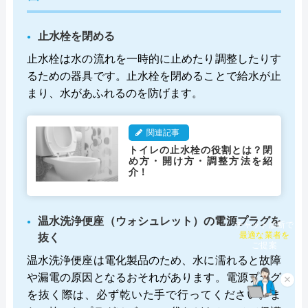
止水栓を閉める
止水栓は水の流れを一時的に止めたり調整したりす
るための器具です。止水栓を閉めることで給水が止
まり、水があふれるのを防げます。
関連記事
トイレの止水栓の役割とは？閉
め方・開け方・調整方法を紹
介！
温水洗浄便座（ウォシュレット）の電源プラグを
チャット診断で
抜く
最適な業者を
ご提案
温水洗浄便座は電化製品のため、水に濡れると故障
や漏電の原因となるおそれがあります。電源プラグ
×
を抜く際は、必ず乾いた手で行ってください。ま