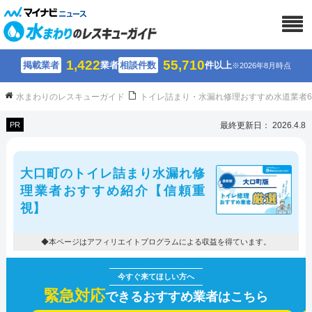
1,422
55,710
掲載業者
業者
相談件数
件以上
※2026年8月時点
水まわりのレスキューガイド
トイレ詰まり・水漏れ修理おすすめ水道業者
PR
最終更新日： 2026.4.8
大口町のトイレ詰まり水漏れ修
理業者おすすめ紹介【信頼重
視】
◆本ページはアフィリエイトプログラムによる収益を得ています。
緊急対応
できるおすすめ業者はこちら