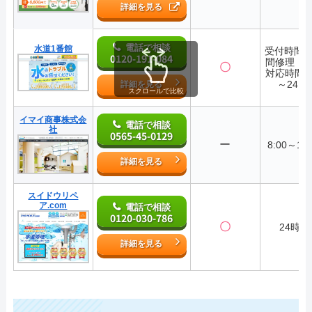
詳細を見る
電話で相談
水道1番館
受付時間2
0120-191-084
間修理・
〇
対応時間7:
～24:0
詳細を見る
スクロールで比較
イマイ商事株式会
電話で相談
社
0565-45-0129
ー
8:00～17:
詳細を見る
スイドウリペ
ア.com
電話で相談
0120-030-786
〇
24時間
詳細を見る