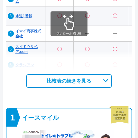
ム
〇
〇
〇
水道1番館
イマイ商事株式
ー
ー
ー
スクロールで比較
会社
スイドウリペ
〇
〇
〇
ア.com
〇
〇
〇
クラシアン
比較表の続きを見る
イースマイル