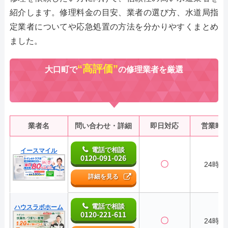
紹介します。修理料金の目安、業者の選び方、水道局指
定業者についてや応急処置の方法を分かりやすくまとめ
ました。
“高評価”
大口町で
の修理業者を厳選
業者名
問い合わせ・詳細
即日対応
営業時
電話で相談
イースマイル
0120-091-026
〇
24時間
詳細を見る
電話で相談
ハウスラボホーム
0120-221-611
〇
24時間