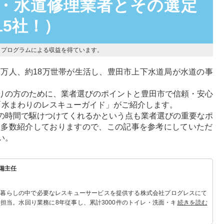
・水道修理業者とその選定
15社！）
トプログラムによる収益を得ています。
1万人、約18万世帯が生活し、豊田市上下水道局が水道の事
りの方のために、業者選びのポイントと豊田市で信頼・安心
「水まわりのレスキューガイド」がご紹介します。
の時間で駆けつけてくれるかという点も業者選びの重要なポ
も多数紹介しておりますので、この記事を参考にしていただ
い。
備主任
 暮らしの中で必要なレスキューサービスを提供する株式会社プログレスにて
担当。水回り業務に8年従事し、累計3000件のトイレ・洗面・キッチン関連
続きを読む
れる「トイレ・洗面・キッチン」のスペシャリスト。