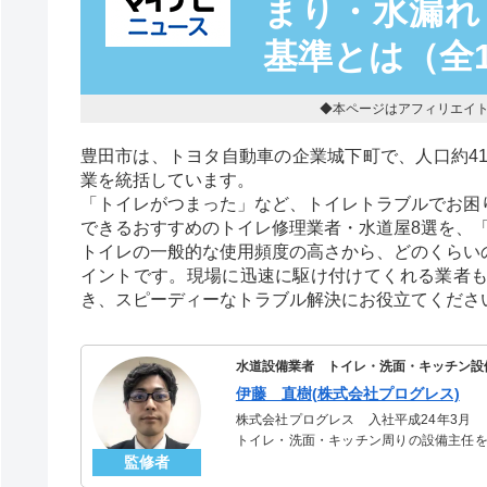
まり・水漏れ
基準とは（全
◆本ページはアフィリエイ
豊田市は、トヨタ自動車の企業城下町で、人口約4
業を統括しています。
「トイレがつまった」など、トイレトラブルでお困
できるおすすめのトイレ修理業者・水道屋8選を、
トイレの一般的な使用頻度の高さから、どのくらい
イントです。現場に迅速に駆け付けてくれる業者
き、スピーディーなトラブル解決にお役立てくださ
水道設備業者 トイレ・洗面・キッチン設
伊藤 直樹(株式会社プログレス)
株式会社プログレス 入社平成24年3月
トイレ・洗面・キッチン周りの設備主任を
監修者
のトラブルを解決。多くのお客様に信頼さ