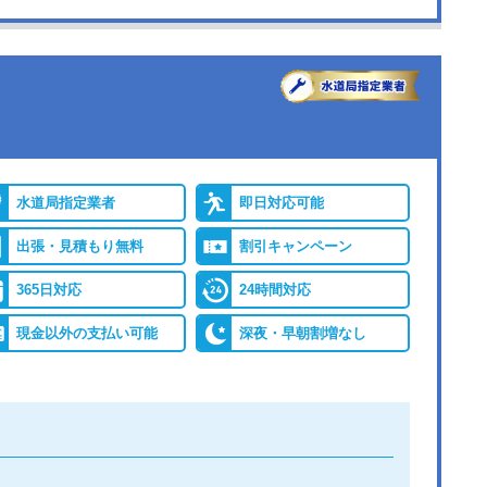
●受付時間
24時間
●出張見積もり
出張・見積もり無料
バイ
●累計実績
年間25万件、累計500万
レジ
件の修理交換実績
水道局指定業者
即日対応可能
出張・見積もり無料
割引キャンペーン
保証
365日対応
24時間対応
現金以外の支払い可能
深夜・早朝割増なし
詳細は公式HPでご確認ください