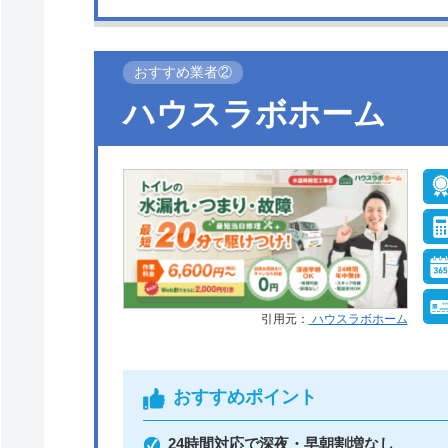
●駆けつけ時間
最短20分
おすすめ業者②
●定休日
年中無休
ハウスラボホーム
●支払い方法
現金、銀行振込、モ
ル、後払い決済、ク
ットカード
●保証・保険
工事保証12年・商品
10年(最大)
引用元：
ハウスラボホーム
おすすめポイント
イースマイルがおすすめの理由
24時間対応で深夜・早朝割増なし