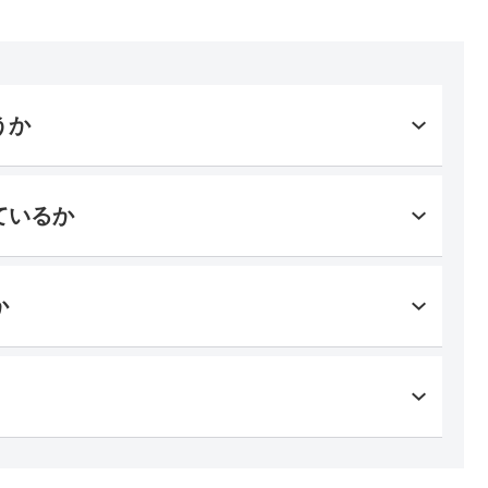
うか
ているか
か