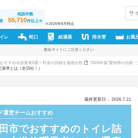
相談件数
55,710
者
件以上
※
※2026年8月時点
イレ
蛇口
給湯器
排水管
お風
酷似サイトにご注意ください
おすすめ水道業者6選！料金や詳細を徹底比較
”2026年版”愛知県の信
基準とは（全15社！）
最終更新日： 2026.7.21
ド運営チームおすすめ
”豊田市でおすすめのトイレ詰