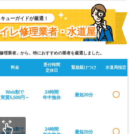
スキューガイドが厳選！
イレ修理業者・水道屋
修理業者」から、特におすすめの業者を厳選しました。
受付時間
料金
緊急駆けつけ
水道局指定
定休日
Web割で
24時間
〇
最短20分
実質5,500円～
年中無休
Web割で
24時間
〇
最短20分