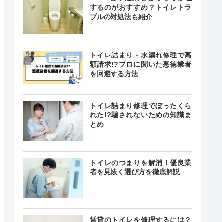
するのがおすすめ？トイレトラ
ブルの対処法も紹介
トイレ詰まり・水漏れ修理で高
額請求!?プロに聞いた悪徳業者
を回避する方法
トイレ詰まり修理でぼったくら
クチコミ
れた!?騙されないための知識ま
とめ
4.1
トイレのつまりを解消！優良業
（198件）
者を見抜く選び方を徹底解説
ー
賃貸のトイレを修理するには？