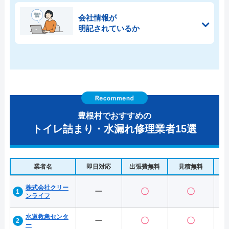
会社情報が
明記されているか
豊根村でおすすめの
トイレ詰まり・水漏れ修理業者15選
業者名
即日対応
出張費無料
見積無料
水
株式会社クリー
ー
〇
〇
ンライフ
水道救急センタ
ー
〇
〇
ー