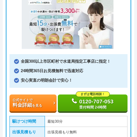
全国300以上市区町村で水道局指定工事店に指定！
24時間365日お見積無料で迅速対応
安心実直の明朗会計で安心！
まずは電話相談！
公式サイトで
0120-707-053
料金詳細
を見る
受付時間 24時間
駆けつけ時間
最短30分
出張見積もり
出張見積もり無料