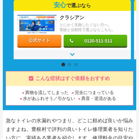
安心
で選ぶなら
クラシアン
とにかく失敗したくない方へ。
実績と信頼性で選ぶならこちら。
0120-511-511
公式サイト
こんな症状はすぐ依頼をおすすめ
異物を流してしまった
完全につまっている
水があふれそう／引かない
異音・逆流がある
急なトイレの水漏れやつまり、どこに頼めば良いか悩み
ますよね。豊根村で評判の良いトイレ修理業者を知りた
い方に、実績ある業者を紹介します。修理料金の目安や