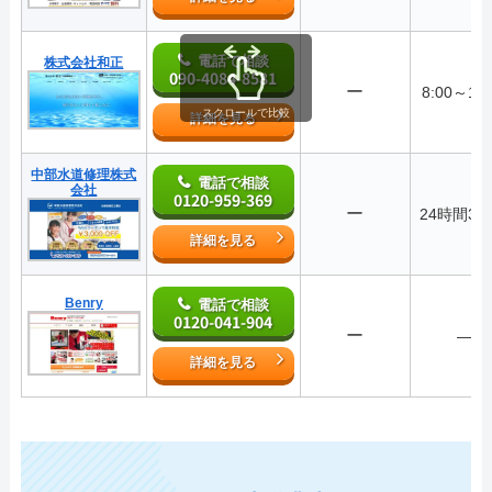
電話で相談
株式会社和正
090-4084-8581
ー
8:00～17:
スクロールで比較
詳細を見る
中部水道修理株式
電話で相談
会社
0120-959-369
ー
24時間36
詳細を見る
Benry
電話で相談
0120-041-904
ー
―
詳細を見る