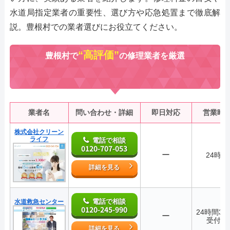
水道局指定業者の重要性、選び方や応急処置まで徹底解
説。豊根村での業者選びにお役立てください。
“高評価”
豊根村で
の修理業者を厳選
業者名
問い合わせ・詳細
即日対応
営業時
株式会社クリーン
ライフ
電話で相談
0120-707-053
ー
24時間
詳細を見る
電話で相談
水道救急センター
0120-245-990
24時間36
ー
受付中
詳細を見る