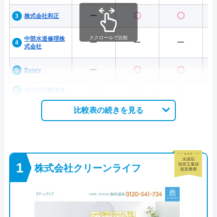
ー
〇
〇
株式会社和正
スクロールで比較
中部水道修理株
ー
ー
ー
式会社
ー
〇
〇
Benry
〇
〇
〇
水の生活救急車
比較表の続きを見る
株式会社クリーンライフ