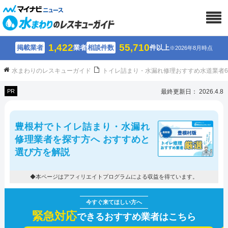
1,422
55,710
掲載業者
業者
相談件数
件以上
※2026年8月時点
水まわりのレスキューガイド
トイレ詰まり・水漏れ修理おすすめ水道業者
PR
最終更新日： 2026.4.8
豊根村でトイレ詰まり・水漏れ
修理業者を探す方へ おすすめと
選び方を解説
◆本ページはアフィリエイトプログラムによる収益を得ています。
緊急対応
できるおすすめ業者はこちら