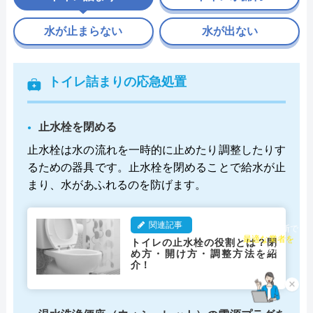
水が止まらない
水が出ない
トイレ詰まりの応急処置
止水栓を閉める
止水栓は水の流れを一時的に止めたり調整したりす
るための器具です。止水栓を閉めることで給水が止
まり、水があふれるのを防げます。
関連記事
チャット診断で
トイレの止水栓の役割とは？閉
最適な業者を
め方・開け方・調整方法を紹
ご提案
介！
×