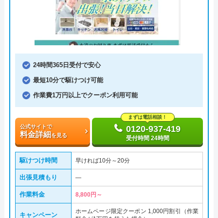
24時間365日受付で安心
最短10分で駆けつけ可能
作業費1万円以上でクーポン利用可能
まずは電話相談！
公式サイトで
0120-937-419
料金詳細
を見る
受付時間 24時間
駆けつけ時間
早ければ10分～20分
出張見積もり
―
作業料金
8,800円～
ホームページ限定クーポン 1,000円割引（作業
キャンペーン