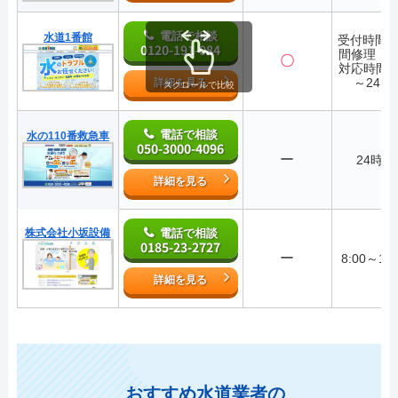
電話で相談
水道1番館
受付時間2
0120-191-084
間修理・
〇
対応時間7:
～24:0
詳細を見る
スクロールで比較
電話で相談
水の110番救急車
050-3000-4096
ー
24時間
詳細を見る
株式会社小坂設備
電話で相談
0185-23-2727
ー
8:00～17:
詳細を見る
おすすめ水道業者の