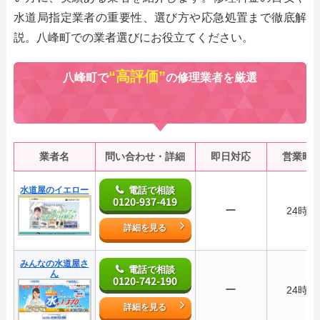
水道局指定業者の重要性、選び方や応急処置まで徹底解
説。八峰町での業者選びにお役立てください。
“高評価”
八峰町で
の修理業者を厳選
業者名
問い合わせ・詳細
即日対応
営業時
水道屋のイエロー
電話で相談
0120-937-419
ー
24時間
詳細を見る
みんなの水道屋さ
電話で相談
ん
0120-742-190
ー
24時間
詳細を見る