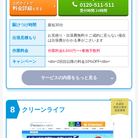
公式サイトで
0120-511-511
料金詳細
を見る
受付時間 24時間
駆けつけ時間
最短30分
お見積り・出張費無料※ご成約に至らない場合
出張見積もり
は出張費がかかる事がございます
作業料金
作業料金8,800円〜+事務手数料
キャンペーン
<div>2回目以降の料金10%OFF</div>
サービスの内容をもっと見る
クリーンライフ