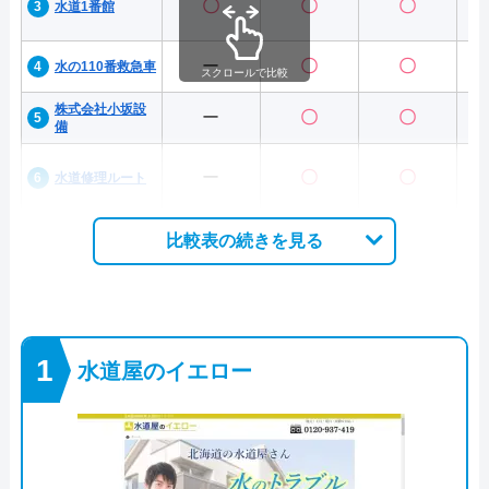
〇
〇
〇
水道1番館
ー
〇
〇
水の110番救急車
スクロールで比較
株式会社小坂設
ー
〇
〇
備
ー
〇
〇
水道修理ルート
比較表の続きを見る
水道屋のイエロー