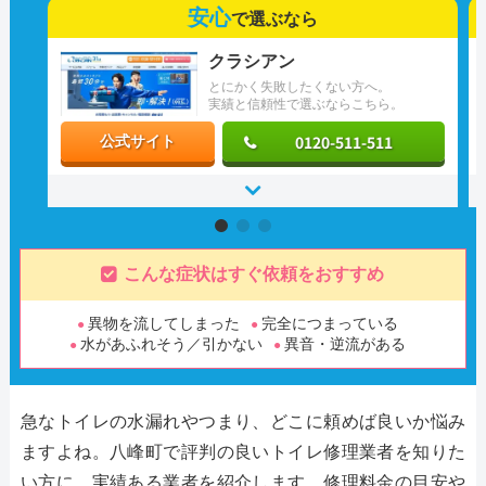
安心
で選ぶなら
クラシアン
とにかく失敗したくない方へ。
実績と信頼性で選ぶならこちら。
0120-511-511
公式サイト
こんな症状はすぐ依頼をおすすめ
異物を流してしまった
完全につまっている
水があふれそう／引かない
異音・逆流がある
急なトイレの水漏れやつまり、どこに頼めば良いか悩み
ますよね。八峰町で評判の良いトイレ修理業者を知りた
い方に、実績ある業者を紹介します。修理料金の目安や