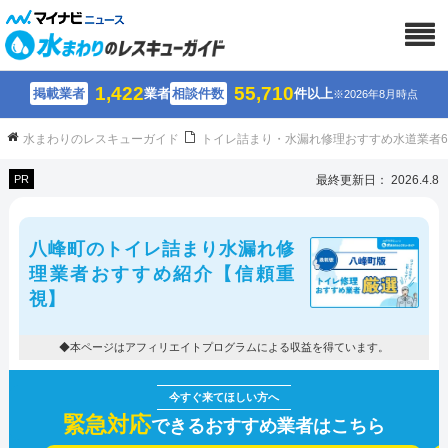
1,422
55,710
掲載業者
業者
相談件数
件以上
※2026年8月時点
水まわりのレスキューガイド
トイレ詰まり・水漏れ修理おすすめ水道業者
PR
最終更新日： 2026.4.8
八峰町のトイレ詰まり水漏れ修
理業者おすすめ紹介【信頼重
視】
◆本ページはアフィリエイトプログラムによる収益を得ています。
緊急対応
できるおすすめ業者はこちら