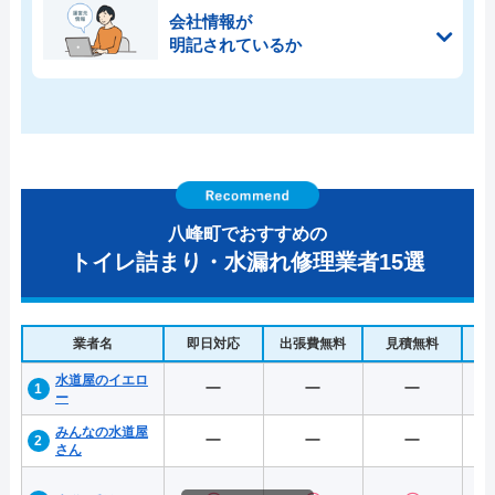
会社情報が
明記されているか
八峰町でおすすめの
トイレ詰まり・水漏れ修理業者15選
業者名
即日対応
出張費無料
見積無料
水
水道屋のイエロ
ー
ー
ー
ー
みんなの水道屋
ー
ー
ー
さん