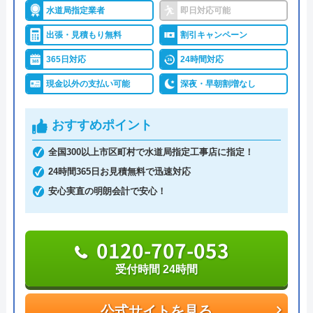
有限会社八戸水洗いサービスは、有料工事業者賞を
水道局指定業者
即日対応可能
17年連続受賞し、給排水工事国家免許を持つ技術者
出張・見積もり無料
割引キャンペーン
が在籍している、信頼できる水回りの施工業者で
365日対応
24時間対応
す。
現金以外の支払い可能
深夜・早朝割増なし
表示価格は全て込みのパック料金となっているの
おすすめポイント
で、追加料金は一切かかりません。100％自社施工
なので、リーズナブルな価格なのも魅力です！
Googleクチコミを見る
全国300以上市区町村で水道局指定工事店に指定！
24時間365日お見積無料で迅速対応
CORONA、LIXIL、TOTO、NORITZなど主要メーカ
安心実直の明朗会計で安心！
ーを取り扱いがあるので、メーカー修理の場合の取
り次ぎを無料でしてくれます。見積もりは無料なの
0120-707-053
で、困ったらまずは問い合わせしてみましょう。
受付時間 24時間
0120-1010-39
受付時間 9:00-20:00
公式サイトを見る