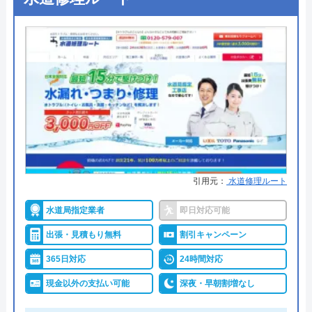
●出張見積もり
出張見積もり無料
所在地
〒564-0052
●支払い方法
―
大阪府吹田市広芝町6-10
●累計実績
―
対応エリア
全国
●保証・保険
―
詳細は公式HPでご確認ください
株式会社クリーンライフのクチコ
ミ on
水の救急士がおすすめの理由
4.8
（
410
件のクチコミ）
引用元：
水道修理ルート
水の救急士は福岡県を主軸に全国で水回りトラブル
※クチコミの内容について
の解決にあたっている業者です。
水道局指定業者
即日対応可能
問い合わせから駆けつけまで最短30分というスピー
出張・見積もり無料
割引キャンペーン
ドの速さが強みの一つであり、今すぐにトラブルを
うまい棒エビマヨ
365日対応
24時間対応
2 か月前
解決したいという人におすすめです。
作業はお見積もり金額の了承を得てから着工とな
現金以外の支払い可能
深夜・早朝割増なし
り、追加費用は発生しないので安心して依頼するこ