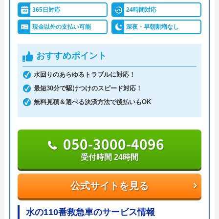
水トラブルの不安もすぐに解消できます。
365日対応
24時間対応
調整作業のみであれば8,800円～と明朗会計。問い合
現金以外の支払い可能
深夜・早朝割増なし
わせから見積もりまですべて無料でできるので、ま
ずは電話相談をしてみることをおすすめします。
おすすめポイント
水回りのあらゆるトラブルに対応！
日本全国の水トラブルに対応している水の生活救急
最短30分で駆けつけのスピード対応！
車はトイレのみならず洗面所やキッチン、お風呂な
無料見積＆選べる決済方法で後払いもOK
どにも対応してくれる水まわりトラブル解決のスペ
シャリストです。
050-3000-4096
おすすめポイントとしてはこれまでの施工対応実績
受付時間 24時間
は240万件以上と豊富な実績数があり、また最短5分
で業者を手配してくれて最短30分でスピード駆け付
公式サイトを見る
けしてくれるところです。
水の110番救急車のサービス情報