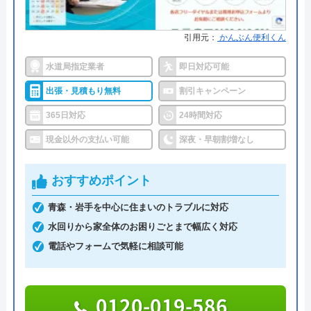
●保証・保険
取り付け器具には1～5年間のメー
代表者
楯広長
カー保証 ※消耗品など一部サービ
スを除く。
引用元：
かんぶん便利くん
所在地
〒460-0008
名古屋市中区栄1丁目14-15
詳細は公式HPでご確認ください
水道局指定業者
即日対応可能
対応エリア
全国（一部地域を除く）
出張・見積もり無料
割引キャンペーン
水の110番救急車がおすすめの理由
365日対応
24時間対応
「水の110番救急車」は株式会社RSが運営する水ま
現金以外の支払い可能
深夜・早朝割増なし
わりの緊急対応サービスです。トイレ、お風呂、キ
ッチンなどの蛇口や排水溝・排水口・排水管つまり
おすすめポイント
や水漏れ修理に対応。受付時間は7:00～22:00です。
365日年中無休で営業しているので、週末や祝日で
青森・岩手を中心に住まいのトラブルに対応
も依頼が可能です。電話を掛けると、受付から最短
水回りから家全体のお困りごとまで幅広く対応
30分で駆けつけてくれます。排水管のつまり、あふ
電話やフォームで気軽に相談可能
れなど、急なトラブルが発生しても迅速に対応して
くれます。
0120-019-586