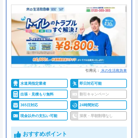
代表者
山下雄一
●支払い方法
現金、銀行振込
創業・設立
創業21年
●累計実績
お問い合わせ件数約200,000件、ご
訪問件数約120,000件
所在地
〒530-0043
大阪府大阪市北区天満4-5-3
●保証・保険
安心補償1～5年の補償
対応エリア
全国
詳細は公式HPでご確認ください
水道1番館がおすすめの理由
引用元：
水の生活救急車
水の救急隊のクチコミ on
水道1番館は全国の水道トラブルに対応している業
水道局指定業者
即日対応可能
4.4
（
99
件のクチコミ）
者で、全国各所の最寄りの営業所から最短30分で現
※クチコミの内容について
出張・見積もり無料
割引キャンペーン
場まで駆け付けてくれます。
365日対応
24時間対応
現金以外の支払い可能
深夜・早朝割増なし
施工対応時間は7:00～24:00までと幅広く、これ以外
今村勝一
の時間については応急処置方法を教えてもらえるの
8 か月前
おすすめポイント
で、緊急時のトラブルでも安心です。