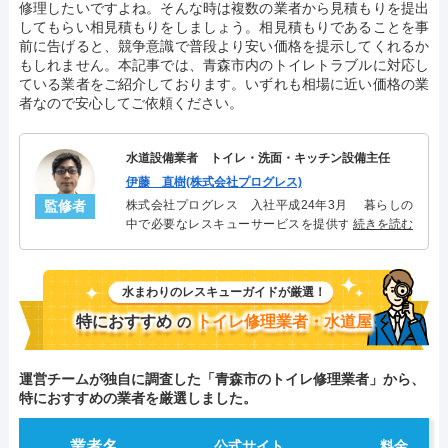
修理したいですよね。そんな時は複数の業者から見積もりを提出
してもらい相見積もりをしましょう。相見積もりであることを事
前に告げると、競争意識で普段より安い価格を提示してくれるか
もしれません。本記事では、青森市内のトイレトラブルに対応し
ている業者をご紹介しております。いずれも相場に近い価格の業
者なので安心してご依頼ください。
水道設備業者 トイレ・洗面・キッチン設備主任
伊藤 直樹(株式会社プログレス)
監修者
株式会社プログレス 入社平成24年3月 暮らしの
中で必要なレスキューサービスを提供する株式会社
続きを読む
プログレスにてトイレ・洗面・キッチン周りの設備
主任を担当。水回り業務に8年従事し、累計3000件の
トイレ・洗面・キッチン関連のトラブルを解決。多
水まわりのレスキューガイドが厳選！
くのお客様に信頼される「トイレ・洗面・キッチ
ン」のスペシャリスト。
特におすすめ
トイレ修理業者・水道屋
の
運営チームが独自に調査した「青森市のトイレ修理業者」から、
特におすすめの業者を厳選しました。
業者名
公式サイト
料金