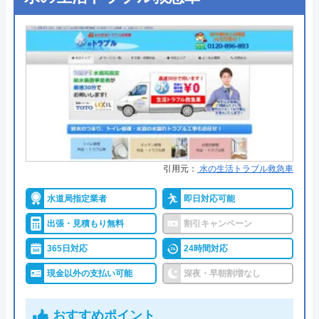
●支払い方法
現金、クレジットカード、銀行振
込
●累計実績
―
●保証・保険
無料保証あり
詳細は公式HPでご確認ください
ミズラックがおすすめの理由
引用元：
水の生活トラブル救急車
ミズラックは全国の水道トラブルに対応している水
水道局指定業者
即日対応可能
道修理業者です。
出張・見積もり無料
割引キャンペーン
全国各署の営業所の中から現場に一番近いスタッフ
365日対応
24時間対応
が訪問するので、最短30分で駆け付けてくれます。
現金以外の支払い可能
深夜・早朝割増なし
24時間連絡を受け付けているので、緊急のトラブル
でも安心してご依頼いただけます。
おすすめポイント