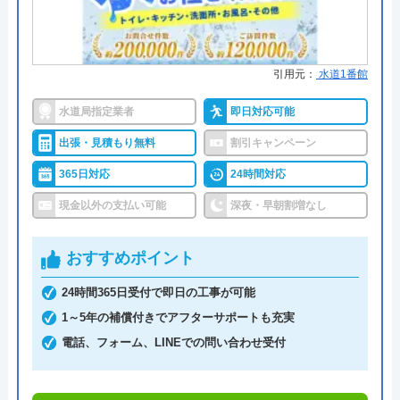
●累計実績
累計50万件
●保証・保険
PL保険加入修繕工事や施工後に、
不備や不具合があり被害を被った
引用元：
水道1番館
場合の【生産物賠償責任保険】に
加入しています。
水道局指定業者
即日対応可能
詳細は公式HPでご確認ください
出張・見積もり無料
割引キャンペーン
365日対応
24時間対応
水の救急隊がおすすめの理由
現金以外の支払い可能
深夜・早朝割増なし
水の救急隊は最短15分で駆けつけてくれる水道局指
定給水装置工事事業者です。
おすすめポイント
年中無休、24時間受付を行なっているため急なトラ
24時間365日受付で即日の工事が可能
ブルでも安心ですし、見積もり・出張代は無料です
1～5年の補償付きでアフターサポートも充実
ので気軽に相談できます。
電話、フォーム、LINEでの問い合わせ受付
支払い方法も現金だけではなくカードやNP払いなど