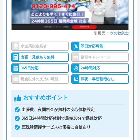
●累計実績
施工実績30万件を達成
3
（
2
件のクチコミ）
●保証・保険
修理に応じて1～3年の無料点検、
※クチコミの内容について
無料保証を用意
引用元：
水の救急士
詳細は公式HPでご確認ください
伝達者
水道局指定業者
即日対応可能
2 年前
株式会社クリーンライフがおすすめの理由
出張・見積もり無料
割引キャンペーン
クリーンライフは年中無休で、最短30分駆けつけ、
365日対応
24時間対応
休日・深夜も出張費無料などのサービスを売りにし
ウェブサイトの問い合わせで漏水の件メール
現金以外の支払い可能
深夜・早朝割増なし
ています。
しましたが無視でした。 後日電話しても、
担当者が出ているのでと。 忙しいのはわか
おすすめポイント
指定給水装置工事事業者（水道局指定工事店）で下
るけど、水道が止まって困ってる人間に対す
請けに依頼することなく自社でしっかりと教育や研
出張費、夜間料金が無料の安心価格設定
るサービス対応じゃない。 フォームには詳
修を受けた有資格者のスタッフが対応してくれるの
365日24時間対応体制で最短30分で迅速対応
しく書くようにあったので、結構書いたので
で安心です。
圧洗浄清掃サービスの価格に自信あり
すが、一切返信しないならフォームで受付し
ないで欲しい。 時間の無駄なので。 こっち