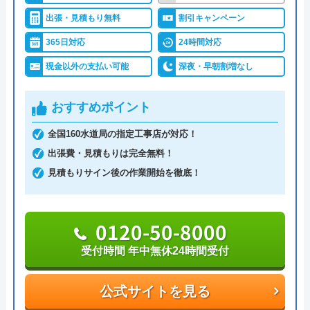
リアとしており、またトイレやキッチン、お風呂な
出張・見積もり無料
割引キャンペーン
ど水まわり設備全般の修理が可能な、誰でも相談し
やすい水道業者です。
365日対応
24時間対応
現金以外の支払い可能
深夜・早朝割増なし
水道局指定給水装置工事事業者であり、経験豊富な
熟練スタッフが訪問してくれるため、技術面に関し
おすすめポイント
ては信頼出来ますし、最短30分での駆けつけや見積
全国160水道局の指定工事店が対応！
もりは無料の面も加味すると、相見積もりに利用し
出張費・見積もりは完全無料！
たい業者の一つです。
見積もりサイン後の作業開始を徹底！
0120-896-893
受付時間 24時間
0120-50-8000
受付時間 年中無休24時間受付
公式サイトを見る
公式サイトを見る
水の生活トラブル救急車の基本情報