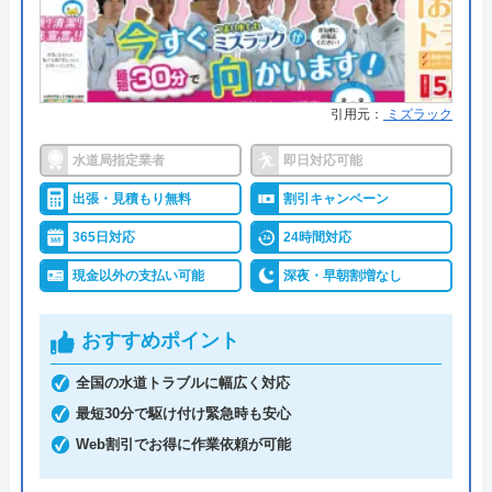
引用元：
ミズラック
水道局指定業者
即日対応可能
出張・見積もり無料
割引キャンペーン
365日対応
24時間対応
現金以外の支払い可能
深夜・早朝割増なし
おすすめポイント
全国の水道トラブルに幅広く対応
最短30分で駆け付け緊急時も安心
Web割引でお得に作業依頼が可能