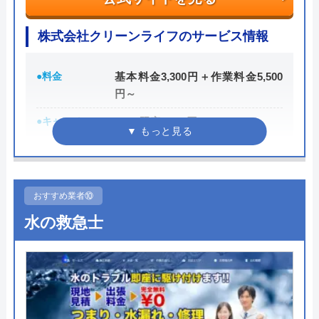
株式会社クリーンライフのサービス情報
公式サイトを見る
●料金
基本料金3,300円＋作業料金5,500
有限会社八戸水洗サービスの基本情報
円～
運営会社
有限会社八戸水洗サービス
●キャンペーン
WEB限定3,000円OFF
※10,000円以上で適用
代表者
中村茂
●駆けつけ時間
最短30分
所在地
〒031-0001
青森県八戸市類家4丁目14-4
●受付時間
24時間
おすすめ業者⑩
水の救急士
対応エリア
八戸圏域、三八地域、三沢市、十和田
●定休日
年中無休
市、おいらせ町、六戸町
●出張見積もり
出張見積もり無料
●支払い方法
現金、銀行振込、クレジットカー
有限会社八戸水洗サービスのクチ
ド、コンビニ後払い、QR決済
コミ on