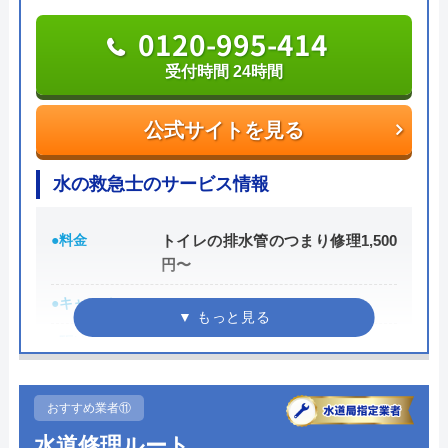
また、見積もり時や施工後などにトラブルが起こっ
は至急対応を求めてない、スケジュールが合
0120-995-414
Googleクチコミを見る
た場合には、スタッフから渡されている名刺の裏に
えば来週でもお願いしたかったのに。
書かれている番号に電話すれば、各エリアの担当が
受付時間 24時間
対応してくれます。見積もり無料で、キャンセル料
も不要です。施工前に必ず修理内容と費用を提示
公式サイトを見る
し、施主が納得した上で修理を行います。
水の救急士のサービス情報
0120-707-053
受付時間 24時間
●料金
トイレの排水管のつまり修理1,500
円〜
公式サイトを見る
●キャンペーン
―
●駆けつけ時間
最短30分
株式会社クリーンライフの基本情報
●受付時間
24時間
運営会社
株式会社クリーンライフ
おすすめ業者⑪
●定休日
年中無休
水道修理ルート
代表者
元村祐次