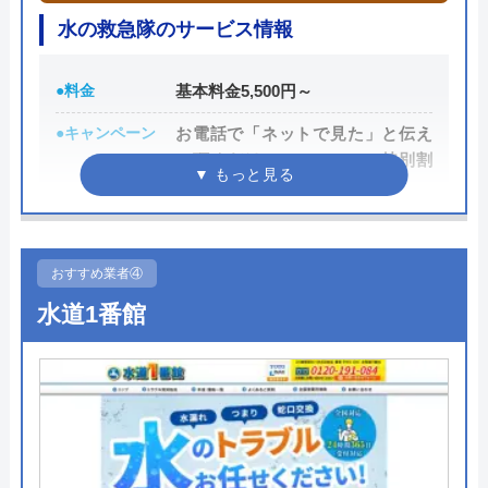
水の救急隊のサービス情報
運営会社
株式会社オーケー管理
代表者
棚原健太郎
●料金
基本料金5,500円～
創業・設立
37803
●キャンペーン
お電話で「ネットで見た」と伝え
て頂くだけでOK！WEBの特別割
所在地
〒107-8545
引3,000円OFF
東京都港区南青山2丁目2番15号ウィン
青山942
●駆けつけ時間
最短15分で水道局指定工事者が伺
います
対応エリア
全国40都道府県
おすすめ業者④
●受付時間
24時間365日受付対応！
水道1番館
●定休日
年中無休
●出張見積もり
出張見積もり無料
●支払い方法
現金、クレジットカード、NP後払
い、QRコード決済