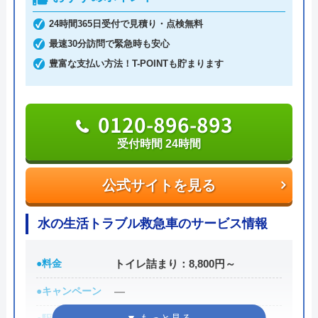
24時間365日受付で見積り・点検無料
2,000円のWeb割引もあり、お得に作業を依頼でき
最速30分訪問で緊急時も安心
るので、忘れずに活用するようにしましょう。
豊富な支払い方法！T-POINTも貯まります
0120-998-798
受付時間 24時間
0120-896-893
受付時間 24時間
公式サイトを見る
公式サイトを見る
ミズラックの基本情報
水の生活トラブル救急車のサービス情報
運営会社
株式会社JMC
代表者
中山泰将
●料金
トイレ詰まり：8,800円～
所在地
〒150-0002
●キャンペーン
―
東京都渋谷区渋谷2-14-5