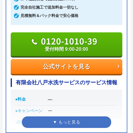
二戸店・岩手町店・三戸店・七戸店が周辺エリアに
完全自社施工で追加料金一切なし
対応していますが、その他地域や青森県南部・岩手
見積無料＆パック料金で安心価格
県北部の方もお電話やホームページの申し込みフォ
ームから相談できます。
0120-1010-39
0120-019-586
受付時間 9:00-20:00
受付時間 9:00～17:00
公式サイトを見る
公式サイトを見る
有限会社八戸水洗サービスのサービス情報
かんぶん便利くんの基本情報
●料金
―
運営会社
株式会社菅文
●キャンペーン
ー
代表者
菅 陽悦
●駆けつけ時間
―
創業・設立
1914（大正3）年3月