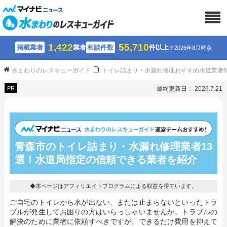
1,422
55,710
掲載業者
業者
相談件数
件以上
※2026年8月時点
水まわりのレスキューガイド
トイレ詰まり・水漏れ修理おすすめ水道業者
PR
最終更新日： 2026.7.21
青森市のトイレ詰まり・水漏れ修理業者13
選！水道局指定の信頼できる業者を紹介
◆本ページはアフィリエイトプログラムによる収益を得ています。
ご自宅のトイレから水が出ない、または止まらないといったトラ
ブルが発生してお困りの方はいらっしゃいませんか。トラブルの
解決のために業者に依頼すべきですが、できるだけ費用を抑えて