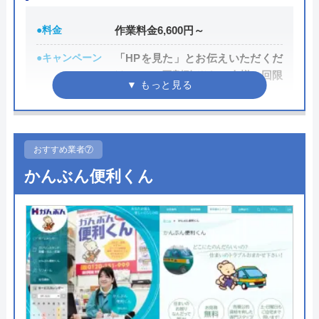
また、取扱いメーカーに関しても幅広いため、水ま
わりトラブルで困った際には頼りになる業者でしょ
●料金
作業料金6,600円～
う。
●キャンペーン
「HPを見た」とお伝えいただくだ
けで1,000円割引 ※お一人様一回限
もちろん見積もりは無料ですし、出張・キャンセル
り
についても無料ですので、まずはサイトを覗いてみ
てはいかがでしょうか？
●駆けつけ時間
最短30分
●受付時間
24時間
おすすめ業者⑦
0120-569-365
かんぶん便利くん
●定休日
年中無休
受付時間 8:00～22:00
●出張見積もり
無料見積り
公式サイトを見る
●支払い方法
カード支払い、コンビニ、銀行支
払、後払い
水の生活救急車の基本情報
●累計実績
問い合わせ数10万件以上（2021年5
月累計）
運営会社
株式会社生活救急車