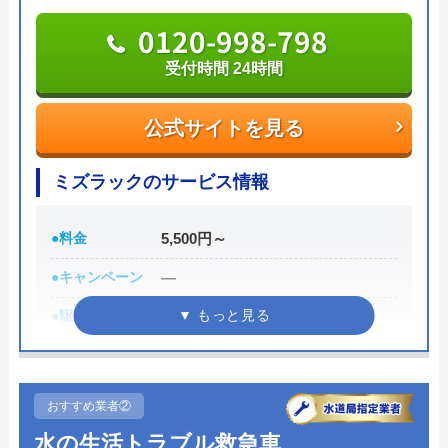
0120-998-798
受付時間 24時間
公式サイトを見る
ミズラックのサービス情報
●料金
5,500円～
●キャンペーン
―
●駆けつけ時間
最短30分
●受付時間
24時間
●定休日
年中無休
おすすめ業者②
●出張見積もり
出張見積もり無料
水の生活トラブル救急車