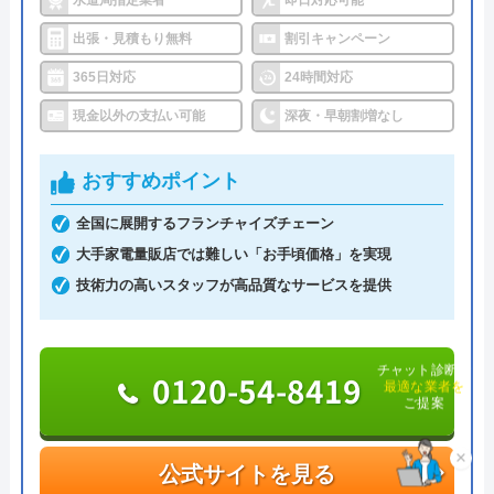
水道修理ルートがおすすめの理由
出張・見積もり無料
割引キャンペーン
株式会社クリーンライフが運営する水まわり修理サ
365日対応
24時間対応
ービス「水道修理ルート」は、水道局指定工事店の
現金以外の支払い可能
深夜・早朝割増なし
認定を受けている大手水道業者です。
関東・中部・近畿・中国と全国規模で対応エリアを
おすすめポイント
展開しており、各エリアの水道局から認定を受けて
全国に展開するフランチャイズチェーン
います。
大手家電量販店では難しい「お手頃価格」を実現
技術力の高いスタッフが高品質なサービスを提供
相談の受付は24時間体制かつ365日対応しており、
相談から出張・見積もりまでの費用は発生しませ
ん。
チャット診断で
0120-54-8419
最適な業者を
さらに最短15分での駆けつけで非常にスピーディな
ご提案
対応を強みとしており、安心かつ心強い業者でもあ
ります。
×
公式サイトを見る