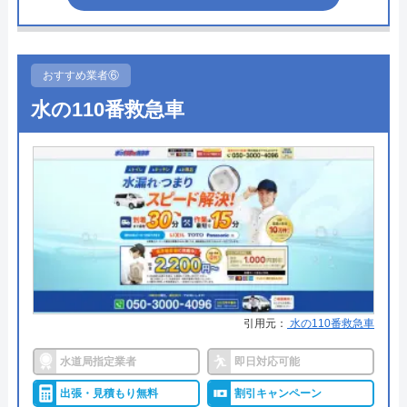
対応エリア
全国
●受付時間
8:00-22:00
●定休日
年中無休
おすすめ業者⑥
●出張見積もり
出張見積もり無料
水の110番救急車
●支払い方法
現金、クレジットカード
●累計実績
施工対応数240万件以上
●保証・保険
―
詳細は公式HPでご確認ください
水の生活救急車がおすすめの理由
引用元：
水の110番救急車
拠点数2270店舗と日本全国に拠点を構え、年中無休
で対応をしています。日中はコールセンターにて問
水道局指定業者
即日対応可能
い合わせ受付をしてくれるので、すぐに相談ができ
出張・見積もり無料
割引キャンペーン