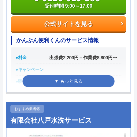
受付時間 9:00～17:00
「WEBを見た」と伝えれば、料金から1,000円割引
に。例えば排水管の修理見積は0円。排水管修理費
用は2,200円～。業界最安値に挑戦しているので、良
公式サイトを見る
心的な価格です。
かんぶん便利くんのサービス情報
急なトラブルで持ち合わせがないという場合でも、
クレジットカード決済、銀行支払い、コンビニでの
●料金
出張費2,200円＋作業費8,800円〜
支払いにも対応しているので安心してください。
●キャンペーン
―
●駆けつけ時間
―
050-3000-4096
●受付時間
9:00～17:00（二戸店）
受付時間 24時間
8:30～17:30（岩手町店・三戸店・
七戸店）
おすすめ業者⑧
公式サイトを見る
有限会社八戸水洗サービス
●定休日
なし
水の110番救急車の基本情報
●出張見積もり
見積無料