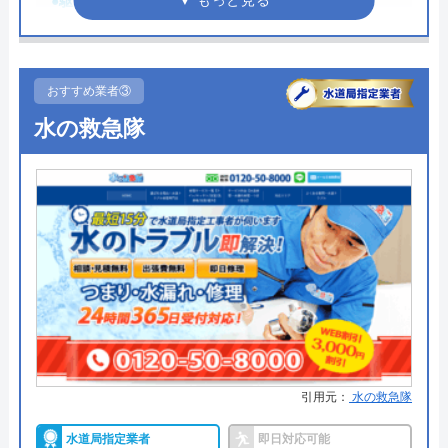
●駆けつけ時間
最短30分
対応エリア
日本全国
●受付時間
24時間
●定休日
年中無休
おすすめ業者③
●出張見積もり
見積もり無料 ※お見積りの為にお
水の救急隊
伺いは致しません
●支払い方法
現金・集金・銀行振込・クレジッ
トカード
●累計実績
―
●保証・保険
最大5年の保証あり
詳細は公式HPでご確認ください
水の生活トラブル救急車がおすすめの理由
引用元：
水の救急隊
水の生活トラブル救急車は全国40都道府県を対応エ
水道局指定業者
即日対応可能