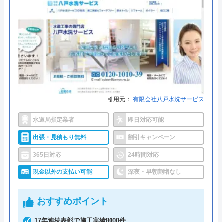
運営会社
●支払い方法
株式会社JUNコーポレーション
―
●累計実績
―
代表者
高野祐二
●保証・保険
―
所在地
〒158-0095
東京都世田谷区瀬田二丁目27番3号
詳細は公式HPでご確認ください
対応エリア
全国（一部エリアを除く）
かんぶん便利くんがおすすめの理由
引用元：
有限会社八戸水洗サービス
かんぶん便利くんは青森県・岩手県を中心に、住ま
水道局指定業者
即日対応可能
いのトラブルに対応してくれる業者です。水回りの
出張・見積もり無料
割引キャンペーン
トラブルにも対応しているので、トイレのつまりな
365日対応
24時間対応
どでお困りのときは相談してみてはいかがでしょう
現金以外の支払い可能
深夜・早朝割増なし
か。水回り以外のトラブルにも対応しているので、
家の中のお困りごとをまとめて相談するのも可能で
おすすめポイント
す。
17年連続表彰で施工実績8000件