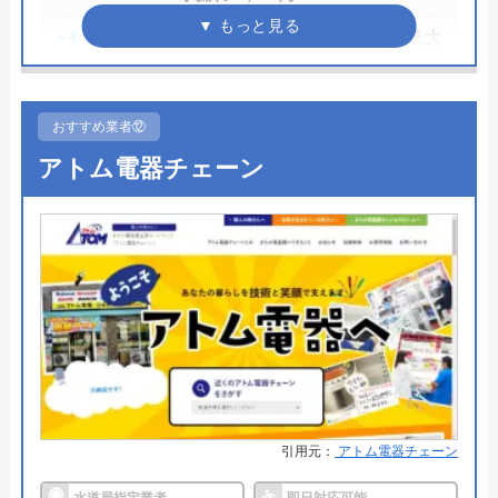
●キャンペーン
HP限定割、作業料金から最大
対応エリア
全国対応
3,000円割引
●駆けつけ時間
最短15分
おすすめ業者⑫
●受付時間
24時間
アトム電器チェーン
●定休日
年中無休
●出張見積もり
出張見積もり無料
●支払い方法
現金、PayPay、クレジットカー
ド、NP後払い
●累計実績
累計対応件数100万件以上
●保証・保険
1〜3年の無料点検・無料保証制度
PL保険加入業者
引用元：
アトム電器チェーン
詳細は公式HPでご確認ください
水道局指定業者
即日対応可能