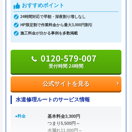
とができます。
スムーズに対応して頂けて助かりました。ト
おすすめポイント
イレの交換部分もその都度言って下さって助
24時間対応で早朝・深夜割り増しなし
0120-995-414
かりました。
HP限定割で作業料金から最大3,000円割引
受付時間 24時間
施工料金が分かる事例を多数掲載
公式サイトを見る
0120-579-007
水の救急士の基本情報
受付時間 24時間
Googleクチコミを見る
運営会社
UberHouse株式会社
公式サイトを見る
代表者
田中恵一
水道修理ルートのサービス情報
創業・設立
平成22年10月28日設立
●料金
基本料金3,300円
所在地
〒812-0892
つまり5,500円～
福岡県 福岡県福岡市博多区東那珂2-
水漏れ11,000円～
18-21-1F