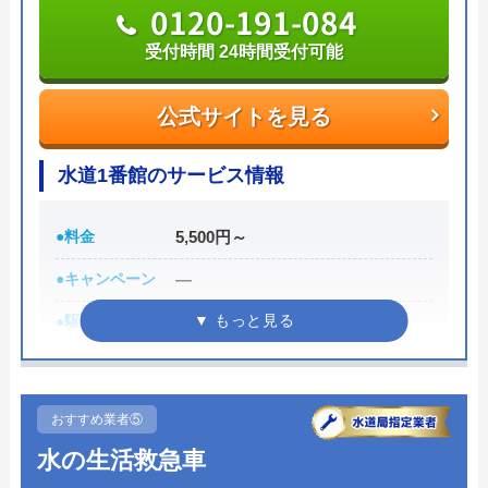
にも対応していますし、電話にて「ネットで見た」
0120-191-084
と伝えるだけで3,000円OFFになるWEB割引もあり
受付時間 24時間受付可能
ます。
公式サイトを見る
トイレやキッチン、お風呂や洗面所など水まわりの
つまり・水漏れで困ったときはぜひ相談してみてく
水道1番館のサービス情報
ださい。
●料金
5,500円～
0120-50-8000
●キャンペーン
―
受付時間 年中無休24時間受付
●駆けつけ時間
最短30分
公式サイトを見る
●受付時間
受付時間24時間修理・施工対応時
間7:00～24:00
水の救急隊の基本情報
おすすめ業者⑤
●定休日
年中無休
水の生活救急車
運営会社
株式会社クリアライフ
●出張見積もり
出張見積もり無料