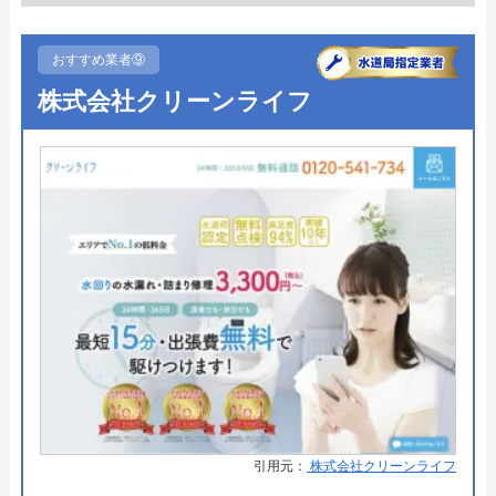
●受付時間
受付時間9:00～20:00営業時間7:30
～18:00
所在地
〒028-6195
おすすめ業者⑨
岩手県二戸市堀野字長地75番地4
●定休日
受付土曜/日曜/祝日営業第2,4の土
株式会社クリーンライフ
曜日/日曜日/GW、お盆、年末年始
対応エリア
青森県、岩手県
●出張見積もり
点検無料見積もり無料出張無料
かんぶん便利くんのクチコミ on
●支払い方法
現金、クレジットカード
3.7
（
30
件のクチコミ）
●累計実績
施工実績8,000件八戸市長より水洗
工事において17年連続表彰3年ごと
※クチコミの内容について
の優良工事事業者賞5年連続受賞
●保証・保険
―
たかしまる
詳細は公式HPでご確認ください
1 年前
有限会社八戸水洗サービスがおすすめの理
引用元：
株式会社クリーンライフ
由
みんなやる気がみなぎってる