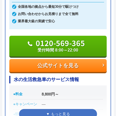
全国各地の拠点から最短30分で駆けつけ
見積もりは無料で実施しているので、お気軽にご依
今回水漏れに早急に対応してもらって助かり
お問い合わせからお見積りまで全て無料
頼ください。
ました。他のところは最短4日後と言われた
業界最大級の実績で安心
のですが、即日対応してもらえて安心です。
0120-191-084
説明も作業も丁寧にしてもらえてすぐに使え
0120-569-365
るようになりました。
受付時間 24時間受付可能
受付時間 8:00～22:00
公式サイトを見る
公式サイトを見る
水道1番館の基本情報
水の生活救急車のサービス情報
Googleクチコミを見る
運営会社
株式会社マック
●料金
8,800円～
代表者
庄司良明
●キャンペーン
―
所在地
〒106-0032
東京都港区六本木5-10-33
●駆けつけ時間
最短30分