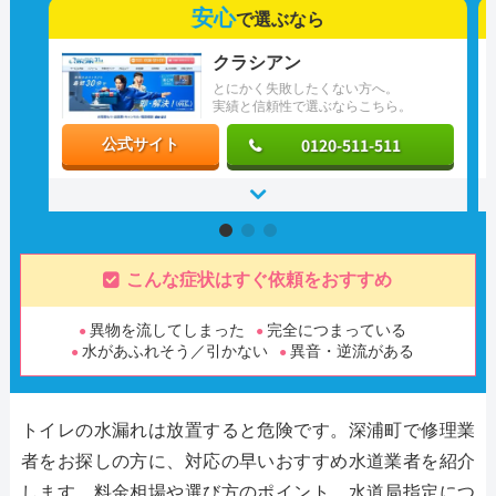
安心
で選ぶなら
クラシアン
とにかく失敗したくない方へ。
実績と信頼性で選ぶならこちら。
0120-511-511
公式サイト
こんな症状はすぐ依頼をおすすめ
異物を流してしまった
完全につまっている
水があふれそう／引かない
異音・逆流がある
トイレの水漏れは放置すると危険です。深浦町で修理業
者をお探しの方に、対応の早いおすすめ水道業者を紹介
します。料金相場や選び方のポイント、水道局指定につ