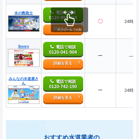
電話で相談
水の救急士
0120-995-414
〇
24時間
詳細を見る
スクロールで比較
Benry
電話で相談
0120-041-904
ー
―
詳細を見る
みんなの水道屋さ
電話で相談
ん
0120-742-190
ー
24時間
詳細を見る
おすすめ水道業者の