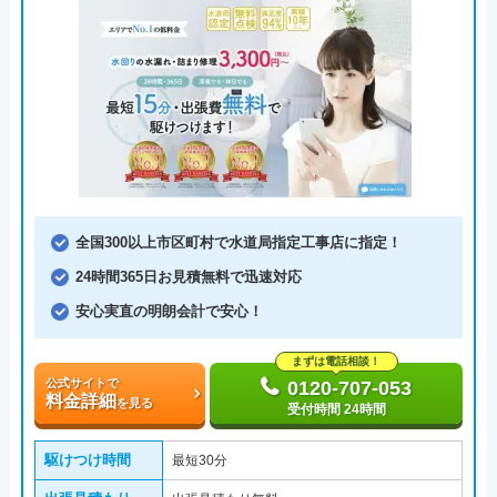
全国300以上市区町村で水道局指定工事店に指定！
24時間365日お見積無料で迅速対応
安心実直の明朗会計で安心！
まずは電話相談！
公式サイトで
0120-707-053
料金詳細
を見る
受付時間 24時間
駆けつけ時間
最短30分