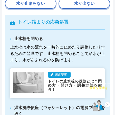
水が止まらない
水が出ない
トイレ詰まりの応急処置
止水栓を閉める
止水栓は水の流れを一時的に止めたり調整したりす
るための器具です。止水栓を閉めることで給水が止
まり、水があふれるのを防げます。
関連記事
トイレの止水栓の役割とは？閉
め方・開け方・調整方法を紹
チャット診断で
介！
最適な業者を
ご提案
×
温水洗浄便座（ウォシュレット）の電源プラグを
抜く