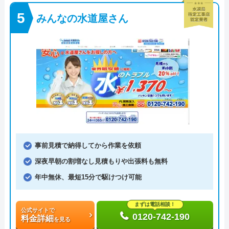
みんなの水道屋さん
事前見積で納得してから作業を依頼
深夜早朝の割増なし見積もりや出張料も無料
年中無休、最短15分で駆けつけ可能
まずは電話相談！
公式サイトで
0120-742-190
料金詳細
を見る