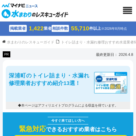
1,422
55,710
掲載業者
業者
相談件数
件以上
※2026年8月時点
水まわりのレスキューガイド
トイレ詰まり・水漏れ修理おすすめ水道業者
PR
最終更新日： 2026.4.8
深浦町のトイレ詰まり・水漏れ
修理業者おすすめ紹介13選！
◆本ページはアフィリエイトプログラムによる収益を得ています。
緊急対応
できるおすすめ業者はこちら