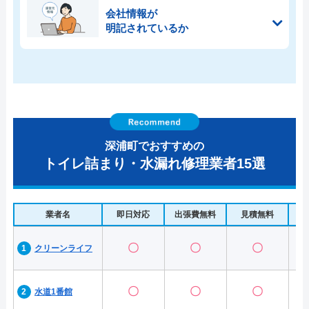
会社情報が
明記されているか
深浦町でおすすめの
トイレ詰まり・水漏れ修理業者15選
業者名
即日対応
出張費無料
見積無料
水
〇
〇
〇
クリーンライフ
〇
〇
〇
水道1番館