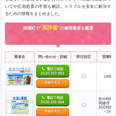
いてや応急処置の手順も解説。トラブルを安全に解決す
るための情報をまとめました。
“高評価”
深浦町で
の修理業者を厳選
業者名
問い合わせ・詳細
即日対応
営業時
クリーンライフ
電話で相談
0120-707-053
〇
24時間
詳細を見る
電話で相談
水道1番館
受付時間2
0120-191-084
間修理・
〇
対応時間7:
～24:0
詳細を見る