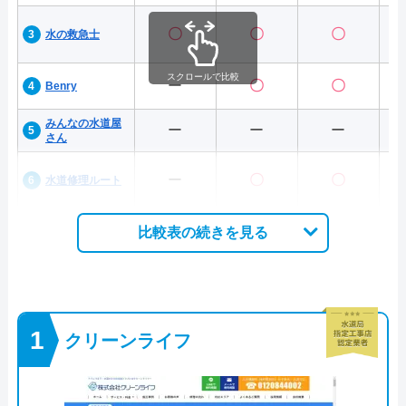
〇
〇
〇
水の救急士
スクロールで比較
ー
〇
〇
Benry
みんなの水道屋
ー
ー
ー
さん
ー
〇
〇
水道修理ルート
比較表の続きを見る
クリーンライフ