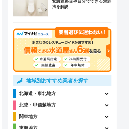
緊急連絡先や自分でできる対処
法を解説
道局指定
クチコミ
〇
ー
ー
ー
地域別おすすめ業者を探す
北海道・東北地方
北陸・甲信越地方
4.8
〇
（410件）
関東地方
東海地方