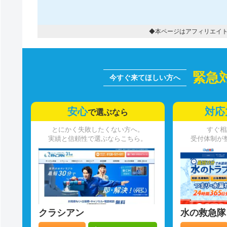
◆本ページはアフィリエイ
緊急
安心
対応
で選ぶなら
とにかく失敗したくない方へ。
すぐ相
実績と信頼性で選ぶならこちら。
受付体制が
クラシアン
水の救急隊