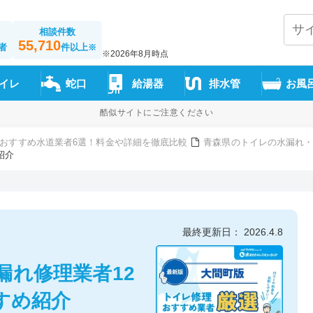
相談件数
55,710
者
件以上
※
※2026年8月時点
イレ
蛇口
給湯器
排水管
お風
酷似サイトにご注意ください
おすすめ水道業者6選！料金や詳細を徹底比較
青森県のトイレの水漏れ・
紹介
最終更新日： 2026.4.8
漏れ修理業者12
すめ紹介