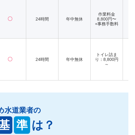
作業料金
〇
24時間
年中無休
8,800円〜
+事務手数料
トイレ詰ま
〇
24時間
年中無休
り：8,800円
～
め水道業者の
基
準
は？