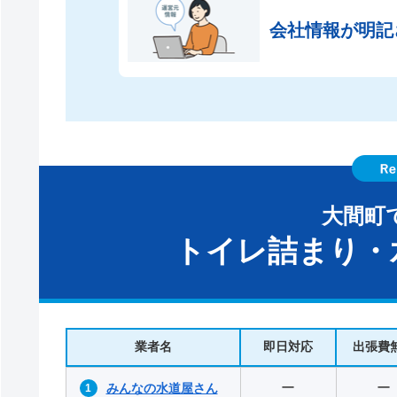
会社情報が
明記
大間町
トイレ詰まり・
業者名
即日対応
出張費
ー
ー
みんなの水道屋さん