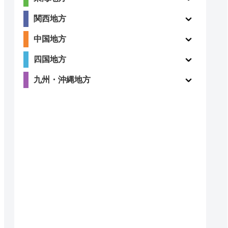
関西地方
3.9
〇
中国地方
（105件）
四国地方
九州・沖縄地方
〇
ー