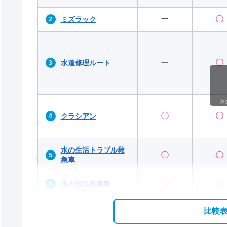
ー
〇
ミズラック
ー
〇
水道修理ルート
ス
〇
〇
クラシアン
水の生活トラブル救
〇
〇
急車
〇
〇
水の生活救急車
比較