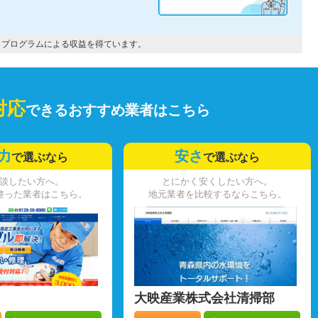
トプログラムによる収益を得ています。
対応
できるおすすめ業者はこちら
力
安さ
で選ぶなら
で選ぶなら
談したい方へ。
とにかく安くしたい方へ。
整った業者はこちら。
地元業者を比較するならこちら。
大映産業株式会社清掃部