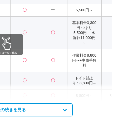
〇
ー
5,500円～
2
基本料金3,300
円 つまり
〇
〇
5,500円～ 水
2
漏れ11,000円
～
クロールで比較
作業料金8,800
〇
〇
円〜+事務手数
2
料
トイレ詰ま
〇
〇
2
り：8,800円～
〇
〇
8,800円～
8:00
表の続きを見る