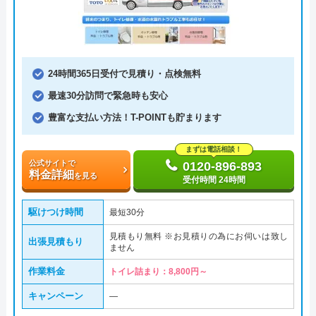
24時間365日受付で見積り・点検無料
最速30分訪問で緊急時も安心
豊富な支払い方法！T-POINTも貯まります
まずは電話相談！
公式サイトで
0120-896-893
料金詳細
を見る
受付時間 24時間
駆けつけ時間
最短30分
見積もり無料 ※お見積りの為にお伺いは致し
出張見積もり
ません
作業料金
トイレ詰まり：8,800円～
キャンペーン
―