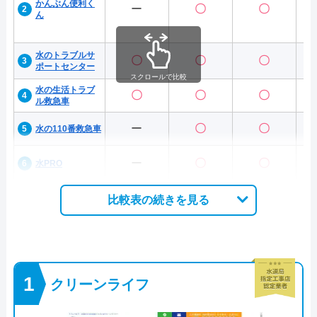
かんぶん便利く
ー
〇
〇
ん
水のトラブルサ
〇
〇
〇
ポートセンター
スクロールで比較
水の生活トラブ
〇
〇
〇
ル救急車
ー
〇
〇
水の110番救急車
ー
〇
〇
水PRO
比較表の続きを見る
クリーンライフ