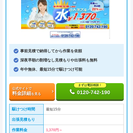
事前見積で納得してから作業を依頼
深夜早朝の割増なし見積もりや出張料も無料
年中無休、最短15分で駆けつけ可能
まずは電話相談！
公式サイトで
0120-742-190
料金詳細
を見る
駆けつけ時間
最短15分
出張見積もり
作業料金
1,370円～