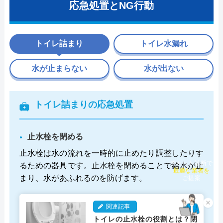
応急処置とNG行動
トイレ詰まり
トイレ水漏れ
水が止まらない
水が出ない
トイレ詰まりの応急処置
止水栓を閉める
止水栓は水の流れを一時的に止めたり調整したりす
るための器具です。止水栓を閉めることで給水が止
チャット診断で
最適な業者を
まり、水があふれるのを防げます。
ご提案
×
関連記事
トイレの止水栓の役割とは？閉