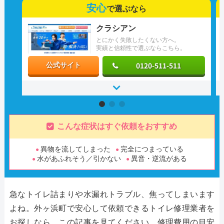
安心
で選ぶなら
クラシアン
とにかく失敗したくない方へ。
実績と信頼性で選ぶならこちら。
0120-511-511
公式サイト
こんな症状はすぐ依頼をおすすめ
異物を流してしまった
完全につまっている
水があふれそう／引かない
異音・逆流がある
急なトイレ詰まりや水漏れトラブル、焦ってしまいます
よね。外ヶ浜町で安心して依頼できるトイレ修理業者を
お探しなら、この記事を見てください。修理費用の目安