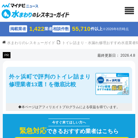
1,422
55,710
掲載業者
業者
相談件数
件以上
※2026年8月時点
水まわりのレスキューガイド
トイレ詰まり・水漏れ修理おすすめ水道業者
PR
最終更新日： 2026.4.8
外ヶ浜町で評判のトイレ詰まり
修理業者13選！を徹底比較
◆本ページはアフィリエイトプログラムによる収益を得ています。
緊急対応
できるおすすめ業者はこちら