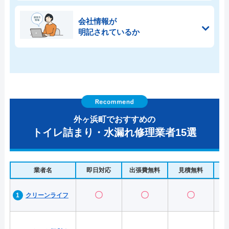
会社情報が
明記されているか
外ヶ浜町でおすすめの
トイレ詰まり・水漏れ修理業者15選
業者名
即日対応
出張費無料
見積無料
水
〇
〇
〇
クリーンライフ