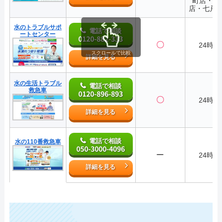
町店・三
店・七戸
水のトラブルサポ
電話で相談
ートセンター
0120-882-333
〇
24時間
スクロールで比較
詳細を見る
水の生活トラブル
電話で相談
救急車
0120-896-893
〇
24時間
詳細を見る
電話で相談
水の110番救急車
050-3000-4096
ー
24時間
詳細を見る