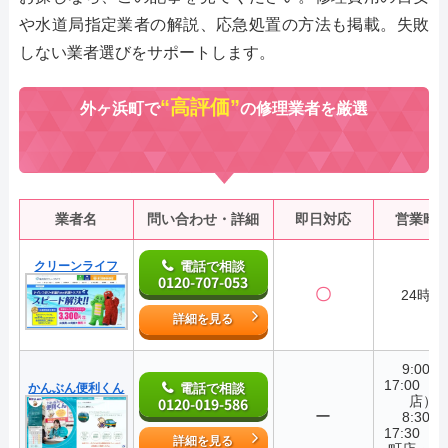
や水道局指定業者の解説、応急処置の方法も掲載。失敗
しない業者選びをサポートします。
“高評価”
外ヶ浜町で
の修理業者を厳選
業者名
問い合わせ・詳細
即日対応
営業時
クリーンライフ
電話で相談
0120-707-053
〇
24時間
詳細を見る
9:00～
17:00（
かんぶん便利くん
電話で相談
店）
0120-019-586
ー
8:30～
17:30（
詳細を見る