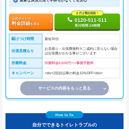
豊富な決済方法で手持ちがなくても安心
まずは電話相談！
公式サイトで
0120-511-511
料金詳細
を見る
受付時間 24時間
駆けつけ時間
最短30分
お見積り・出張費無料※ご成約に至らない場合
出張見積もり
は出張費がかかる事がございます
作業料金
作業料金8,800円〜+事務手数料
キャンペーン
<div>2回目以降の料金10%OFF</div>
サービスの内容をもっと見る
自分でできるトイレトラブルの