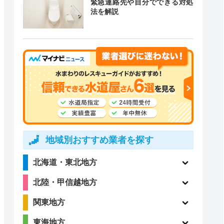
緊急連絡先や自分でできる対処
法を解説
道局指定
クチコミ
2.4
ー
（5件）
ー
ー
地域別おすすめ業者を探す
北海道・東北地方
5
北陸・甲信越地方
ー
（2件）
関東地方
東海地方