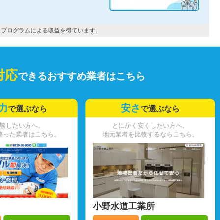
トプログラムによる収益を得ています。
対応
できるおすすめ業者はこちら
力
安さ
で選ぶなら
で選ぶなら
談したい方へ。
とにかく安くしたい方へ。
整った業者はこちら。
地元業者を比較するならこちら。
小野水道工業所