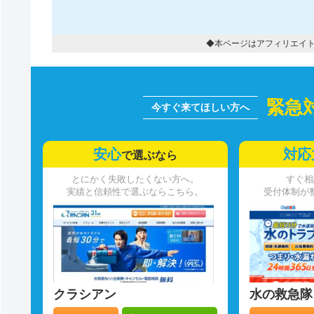
◆本ページはアフィリエイ
緊急
安心
対応
で選ぶなら
とにかく失敗したくない方へ。
すぐ相
実績と信頼性で選ぶならこちら。
受付体制が
クラシアン
水の救急隊