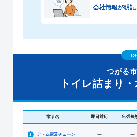
会社情報が
明記
つがる
トイレ詰まり・
業者名
即日対応
出張費
アトム電器チェーン
ー
ー