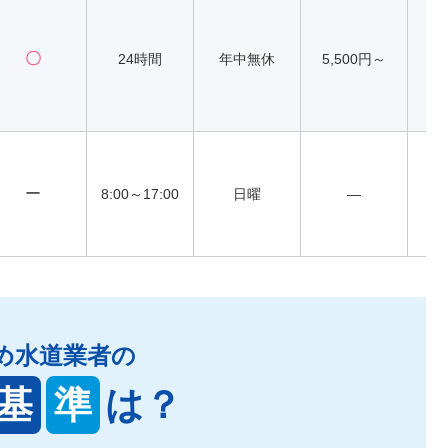
〇
24時間
年中無休
5,500円～
ー
8:00～17:00
日曜
―
め水道業者の
基
準
は？