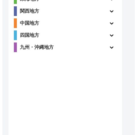
関西地方
4
〇
中国地方
（123件）
四国地方
九州・沖縄地方
4.3
〇
（4件）