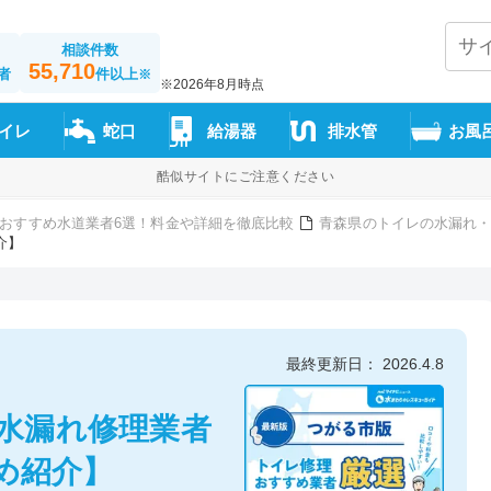
相談件数
55,710
者
件以上
※
※2026年8月時点
イレ
蛇口
給湯器
排水管
お風
酷似サイトにご注意ください
おすすめ水道業者6選！料金や詳細を徹底比較
青森県のトイレの水漏れ・
介】
最終更新日： 2026.4.8
水漏れ修理業者
め紹介】