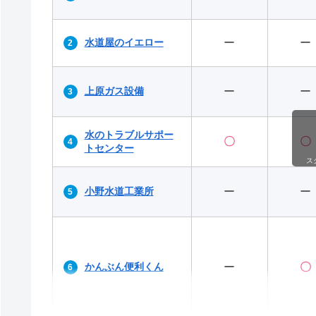
水道屋のイエロー
ー
ー
上原ガス設備
ー
ー
水のトラブルサポー
〇
〇
トセンター
ス
小野水道工業所
ー
ー
かんぶん便利くん
ー
〇