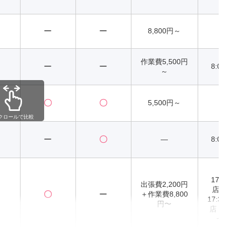
異
ー
ー
8,800円～
2
作業費5,500円
ー
ー
8:00
～
〇
〇
5,500円～
2
クロールで比較
ー
〇
―
8:00
9:
17:
出張費2,200円
店） 
〇
ー
＋作業費8,800
17:3
円〜
店・
七