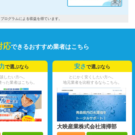
トプログラムによる収益を得ています。
対応
できるおすすめ業者はこちら
力
安さ
で選ぶなら
で選ぶなら
談したい方へ。
とにかく安くしたい方へ。
整った業者はこちら。
地元業者を比較するならこちら。
大映産業株式会社清掃部