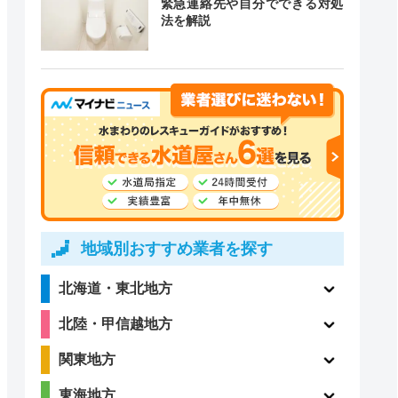
緊急連絡先や自分でできる対処
道局指定
クチコミ
法を解説
4.4
〇
（99件）
ー
ー
地域別おすすめ業者を探す
北海道・東北地方
2.3
ー
北陸・甲信越地方
（15件）
関東地方
東海地方