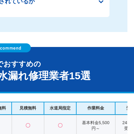
されているか
でおすすめの
水漏れ修理業者15選
無料
見積無料
水道局指定
作業料金
受
基本料金5,500
24時
〇
〇
円～
受付