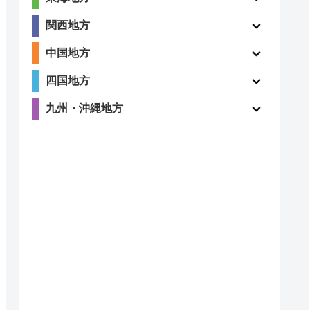
関西地方
ー
ー
中国地方
四国地方
九州・沖縄地方
〇
ー