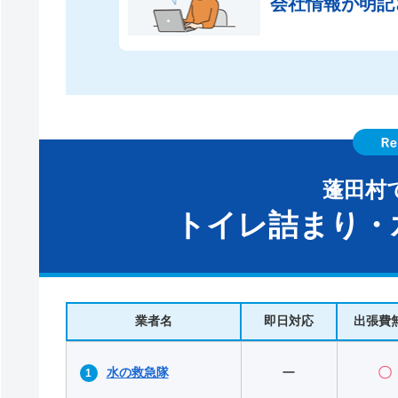
会社情報が
明記
蓬田村
トイレ詰まり・
業者名
即日対応
出張費
水の救急隊
ー
〇