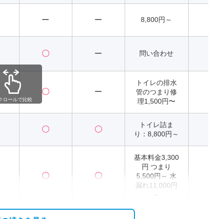
ー
ー
8,800円～
2
〇
ー
問い合わせ
トイレの排水
〇
ー
管のつまり修
2
クロールで比較
理1,500円〜
トイレ詰ま
〇
〇
2
り：8,800円～
基本料金3,300
円 つまり
〇
〇
5,500円～ 水
2
漏れ11,000円
～