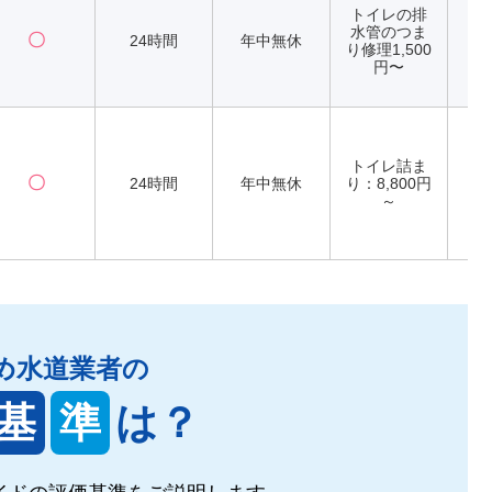
トイレの排
水管のつま
〇
24時間
年中無休
り修理1,500
円〜
トイレ詰ま
〇
24時間
年中無休
り：8,800円
～
め水道業者の
基
準
は？