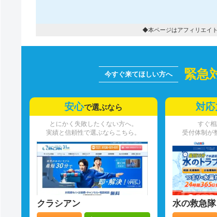
◆本ページはアフィリエイ
緊急
安心
対応
で選ぶなら
とにかく失敗したくない方へ。
すぐ相
実績と信頼性で選ぶならこちら。
受付体制が
クラシアン
水の救急隊