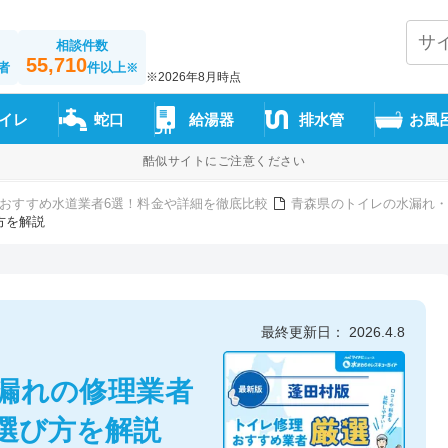
相談件数
55,710
者
件以上
※
※2026年8月時点
イレ
蛇口
給湯器
排水管
お風
酷似サイトにご注意ください
おすすめ水道業者6選！料金や詳細を徹底比較
青森県のトイレの水漏れ・
方を解説
最終更新日： 2026.4.8
漏れの修理業者
選び方を解説