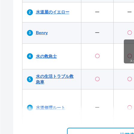
水道屋のイエロー
ー
ー
Benry
ー
〇
〇
〇
水の救急士
ス
水の生活トラブル救
〇
〇
急車
ー
〇
水道修理ルート