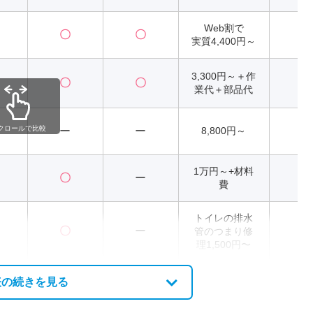
Web割で
〇
〇
2
実質4,400円～
3,300円～＋作
〇
〇
2
業代＋部品代
クロールで比較
ー
ー
8,800円～
2
1万円～+材料
〇
ー
費
トイレの排水
〇
ー
管のつまり修
2
理1,500円〜
表の続きを見る