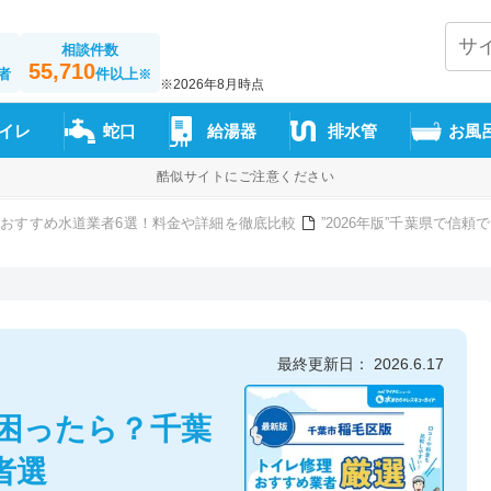
相談件数
55,710
者
件以上
※
※2026年8月時点
イレ
蛇口
給湯器
排水管
お風
酷似サイトにご注意ください
おすすめ水道業者6選！料金や詳細を徹底比較
”2026年版”千葉県で信
最終更新日： 2026.6.17
困ったら？千葉
者選