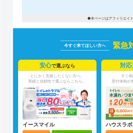
◆本ページはアフィリエイ
緊急
安心
対応
で選ぶなら
とにかく失敗したくない方へ。
すぐ相
実績と信頼性で選ぶならこちら。
受付体制が
イースマイル
ハウスラボ