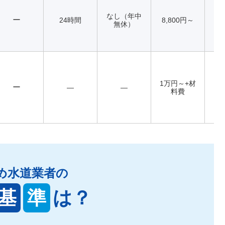
なし（年中
ー
24時間
8,800円～
無休）
1万円～+材
ー
―
―
料費
め水道業者の
基
準
は？