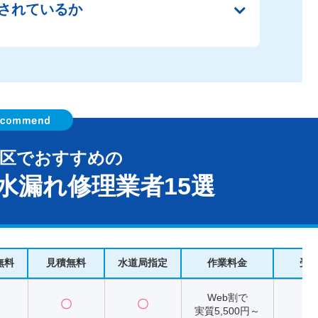
されているか
毛区でおすすめの
水漏れ修理業者15選
無料
見積無料
水道局指定
作業料金
受
Web割で
〇
〇
2
実質5,500円～