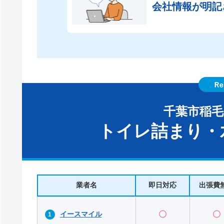
会社情報が
明記
千葉市稲
トイレ詰まり・
業者名
即日対応
出張費
イースマイル
〇
〇