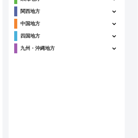
関西地方
ー
ー
中国地方
四国地方
九州・沖縄地方
ー
ー