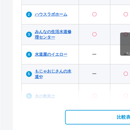
ハウスラボホーム
〇
〇
みんなの生活⽔道修
〇
〇
理センター
ス
水道屋のイエロー
ー
ー
もじゃおじさんの水
ー
〇
道や
〇
〇
水の救急士
比較