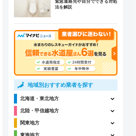
緊急連絡先や自分でできる対処
道局指定
クチコミ
法を解説
4.1
〇
（198件）
〇
ー
地域別おすすめ業者を探す
北海道・東北地方
3
〇
北陸・甲信越地方
（50件）
関東地方
東海地方