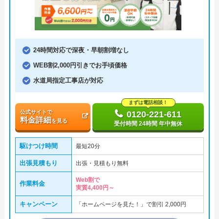
24時間対応で深夜・早朝割増なし
WEB割2,000円引きでお手頃価格
水道局指定工事店が対応
まずは電話相談！
公式サイトで
0120-221-611
料金詳細
を見る
受付時間 24時間 年中無休
駆けつけ時間
最短20分
出張見積もり
出張・見積もり無料
Web割で
作業料金
実質4,400円～
キャンペーン
「ホームページを見た！」で割引 2,000円