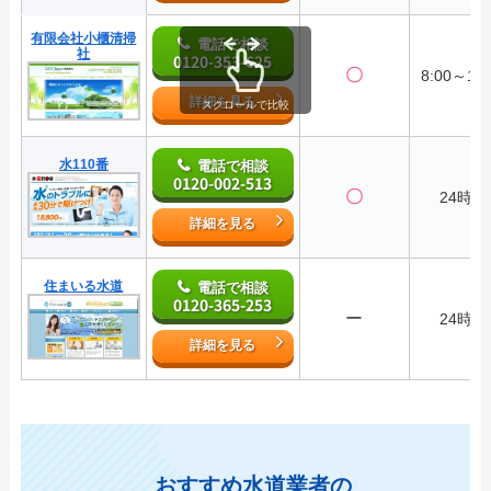
有限会社小櫃清掃
電話で相談
社
0120-353-625
〇
8:00～17:
詳細を見る
スクロールで比較
水110番
電話で相談
0120-002-513
〇
24時間
詳細を見る
住まいる水道
電話で相談
0120-365-253
ー
24時間
詳細を見る
おすすめ水道業者の