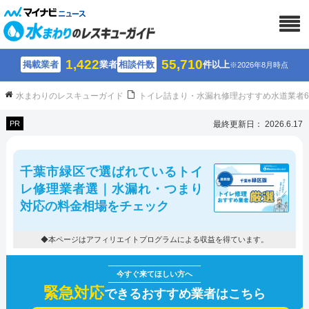
1,422
55,710
掲載業者
業者
相談件数
件以上
※2026年8月時点
水まわりのレスキューガイド
トイレ詰まり・水漏れ修理おすすめ水道業者
PR
最終更新日： 2026.6.17
千葉市緑区で選ばれているトイ
レ修理業者選｜水漏れ・つまり
対応の料金相場をチェック
◆本ページはアフィリエイトプログラムによる収益を得ています。
緊急対応
できるおすすめ業者はこちら