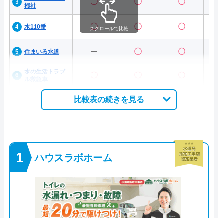
〇
〇
〇
掃社
〇
〇
〇
水110番
スクロールで比較
ー
〇
〇
住まいる水道
水の生活トラブ
〇
〇
〇
ル救急車
比較表の続きを見る
ハウスラボホーム