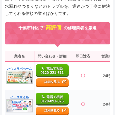
水漏れやつまりなどのトラブルを、迅速かつ丁寧に解決
してくれる信頼の業者ばかりです。
“高評価”
千葉市緑区で
の修理業者を厳選
業者名
問い合わせ・詳細
即日対応
営業時
電話で相談
ハウスラボホーム
0120-221-611
〇
24時間
詳細を見る
電話で相談
イースマイル
0120-091-026
〇
24時間
詳細を見る