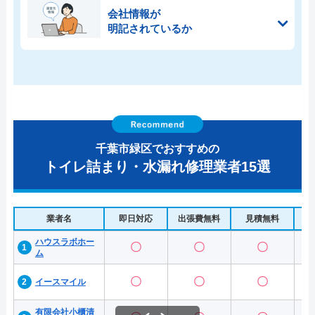
会社情報が
明記されているか
千葉市緑区でおすすめの
トイレ詰まり・水漏れ修理業者15選
業者名
即日対応
出張費無料
見積無料
水
ハウスラボホー
〇
〇
〇
ム
〇
〇
〇
イースマイル
有限会社小櫃清