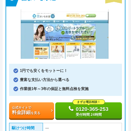
1円でも安くをモットーに！
豊富な支払い方法から選べる
作業後1年～3年の保証と無料点検を実施
まずは電話相談！
公式サイトで
0120-365-253
料金詳細
を見る
受付時間 24時間
駆けつけ時間
―