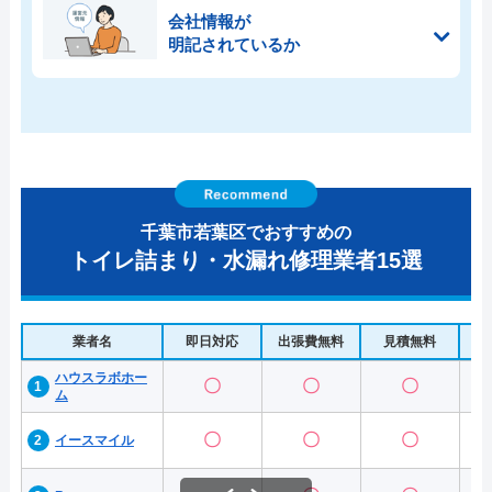
会社情報が
明記されているか
千葉市若葉区でおすすめの
トイレ詰まり・水漏れ修理業者15選
業者名
即日対応
出張費無料
見積無料
水
ハウスラボホー
〇
〇
〇
ム
〇
〇
〇
イースマイル