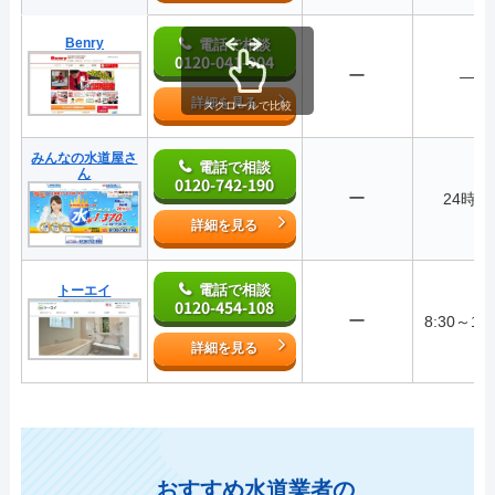
Benry
電話で相談
0120-041-904
ー
―
詳細を見る
スクロールで比較
みんなの水道屋さ
電話で相談
ん
0120-742-190
ー
24時間
詳細を見る
電話で相談
トーエイ
0120-454-108
ー
8:30～17:
詳細を見る
おすすめ水道業者の