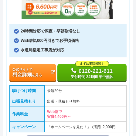
24時間対応で深夜・早朝割増なし
WEB割2,000円引きでお手頃価格
水道局指定工事店が対応
まずは電話相談！
公式サイトで
0120-221-611
料金詳細
を見る
受付時間 24時間 年中無休
駆けつけ時間
最短20分
出張見積もり
出張・見積もり無料
Web割で
作業料金
実質4,400円～
キャンペーン
「ホームページを見た！」で割引 2,000円