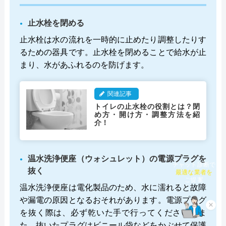
止水栓を閉める
止水栓は水の流れを一時的に止めたり調整したりす
るための器具です。止水栓を閉めることで給水が止
まり、水があふれるのを防げます。
関連記事
トイレの止水栓の役割とは？閉
め方・開け方・調整方法を紹
介！
温水洗浄便座（ウォシュレット）の電源プラグを
チャット診断で
抜く
最適な業者を
ご提案
温水洗浄便座は電化製品のため、水に濡れると故障
や漏電の原因となるおそれがあります。電源プラグ
×
を抜く際は、必ず乾いた手で行ってください。ま
た、抜いたプラグはビニール袋などをかぶせて保護