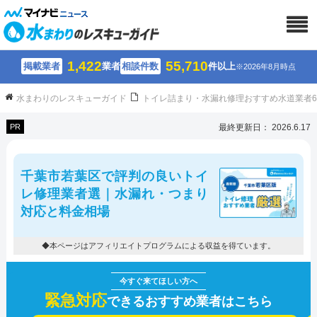
1,422
55,710
掲載業者
業者
相談件数
件以上
※2026年8月時点
水まわりのレスキューガイド
トイレ詰まり・水漏れ修理おすすめ水道業者
PR
最終更新日： 2026.6.17
千葉市若葉区で評判の良いトイ
レ修理業者選｜水漏れ・つまり
対応と料金相場
◆本ページはアフィリエイトプログラムによる収益を得ています。
緊急対応
できるおすすめ業者はこちら