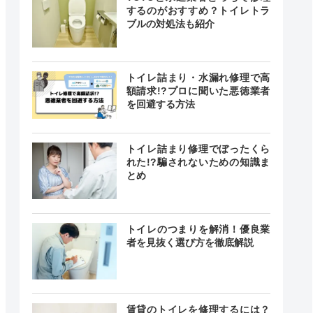
するのがおすすめ？トイレトラ
ブルの対処法も紹介
トイレ詰まり・水漏れ修理で高
額請求!?プロに聞いた悪徳業者
を回避する方法
クチコミ
トイレ詰まり修理でぼったくら
れた!?騙されないための知識ま
とめ
4.1
（198件）
トイレのつまりを解消！優良業
者を見抜く選び方を徹底解説
3.6
（73件）
賃貸のトイレを修理するには？