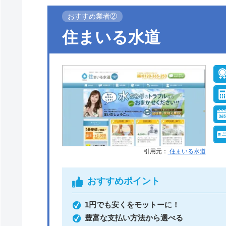
おすすめ業者②
●定休日
年中無休
住まいる水道
●支払い方法
現金、銀行振込、モ
ル、後払い決済、ク
ットカード
●保証・保険
工事保証12年・商品
10年(最大)
引用元：
住まいる水道
おすすめポイント
イースマイルがおすすめの理由
1円でも安くをモットーに！
イースマイルは対応する自治体で適切な工事
豊富な支払い方法から選べる