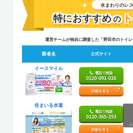
水まわりのレ
特におすすめ
ト
の
運営チームが独自に調査した「野田市のトイレ
業者名
公式サイト
イースマイル
電話で相談
0120-091-026
詳細を見る
住まいる水道
電話で相談
0120-365-253
ス
詳細を見る