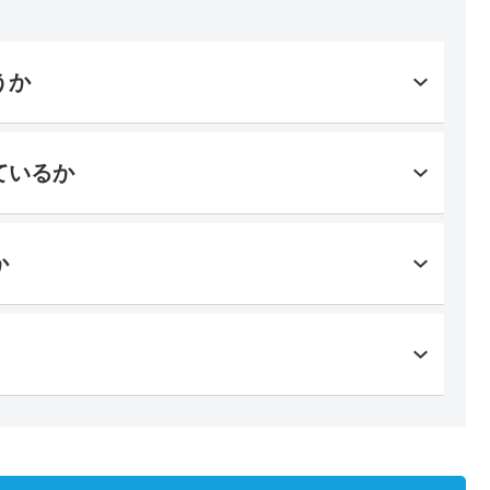
うか
ているか
か