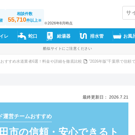
相談件数
55,710
者
件以上
※
※2026年8月時点
イレ
蛇口
給湯器
排水管
お風
酷似サイトにご注意ください
おすすめ水道業者6選！料金や詳細を徹底比較
”2026年版”千葉県で信
最終更新日： 2026.7.21
ド運営チームおすすめ
”野田市の信頼・安心できるト