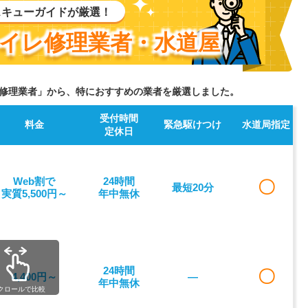
スキューガイドが厳選！
イレ修理業者・水道屋
修理業者」から、特におすすめの業者を厳選しました。
受付時間
料金
緊急駆けつけ
水道局指定
定休日
Web割で
24時間
〇
最短20分
実質5,500円～
年中無休
24時間
〇
4,400円～
―
年中無休
クロールで比較