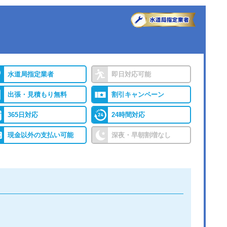
●出張見積もり
出張・見積もり無料
バイ
●累計実績
年間25万件、累計500万
レジ
件の修理交換実績
水道局指定業者
即日対応可能
出張・見積もり無料
割引キャンペーン
保証
365日対応
24時間対応
現金以外の支払い可能
深夜・早朝割増なし
詳細は公式HPでご確認ください
ができると認められている水道局指定業者です。