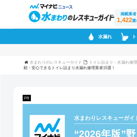
掲載業者
1,422
業
水漏れ
ト
水まわりのレスキューガイド
トイレ詰まり・水漏れ修理
頼・安心できるトイレ詰まり水漏れ修理業者15選！
PR
水まわりレスキューガイ
“2026年版