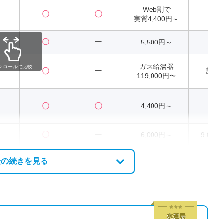
Web割で
〇
〇
2
実質4,400円～
〇
ー
5,500円～
2
ガス給湯器
クロールで比較
〇
ー
記
119,000円〜
〇
〇
4,400円～
2
〇
ー
6,000円～
9:00
表の続きを見る