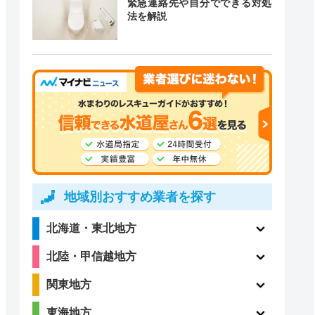
緊急連絡先や自分でできる対処
道局指定
クチコミ
法を解説
4.1
〇
（198件）
〇
ー
地域別おすすめ業者を探す
北海道・東北地方
ー
ー
北陸・甲信越地方
関東地方
東海地方