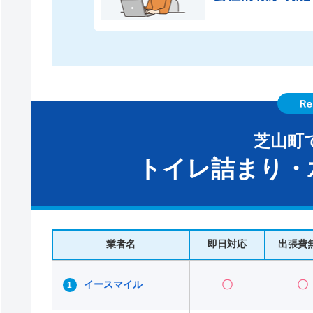
芝山町
トイレ詰まり・
業者名
即日対応
出張費
イースマイル
〇
〇