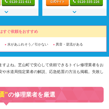
0120-221-611
0120-335-226
公式サイト
はすぐ依頼をおすすめ
水があふれそう／引かない
異音・逆流がある
ますよね。芝山町で安心して依頼できるトイレ修理業者をお
安や水道局指定業者の解説、応急処置の方法も掲載。失敗し
価”
の修理業者を厳選