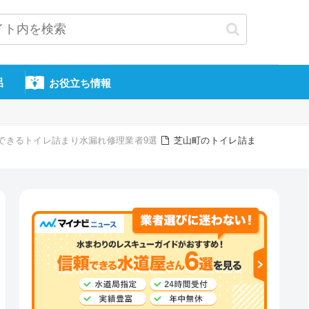
呂
お役立ち情報
信頼できるトイレ詰まり水漏れ修理業者9選
芝山町のトイレ詰ま