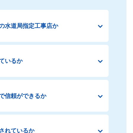
の
水道局指定工事店か
ているか
で
信頼ができるか
されているか