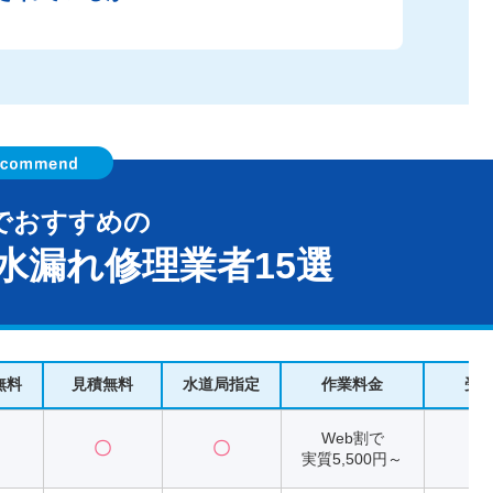
でおすすめの
水漏れ修理業者15選
無料
見積無料
水道局指定
作業料金
受
Web割で
〇
〇
2
実質5,500円～