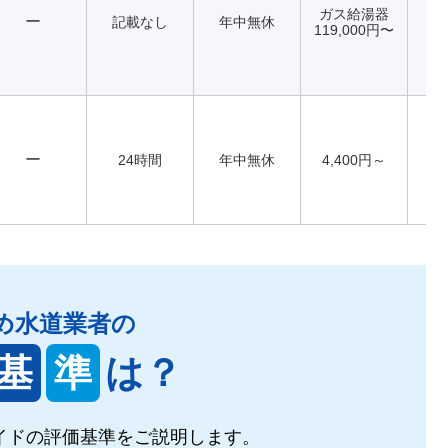
ガス給湯器
ー
記載なし
年中無休
119,000円〜
ー
24時間
年中無休
4,400円～
め水道業者の
基
準
は？
イドの
評価基準をご説明します。