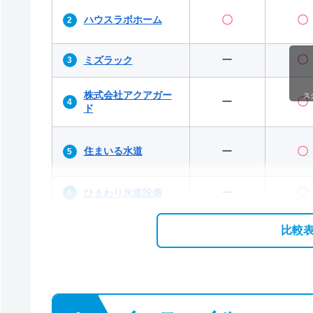
ハウスラボホーム
〇
〇
ー
〇
ミズラック
株式会社アクアガー
ス
ー
〇
ド
住まいる水道
ー
〇
ー
〇
ひまわり水道設備
比較