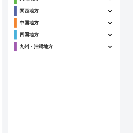
4.6
ー
関西地方
（35件）
中国地方
四国地方
3.6
九州・沖縄地方
〇
（73件）