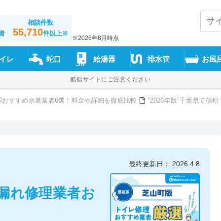
相談件数
55,710
者
件以上
※
※2026年8月時点
イレ
蛇口
給湯器
排水管
お風
酷似サイトにご注意ください
理おすすめ水道業者6選！料金や詳細を徹底比較
”2026年版”千葉県で
最終更新日： 2026.4.8
漏れ修理業者お