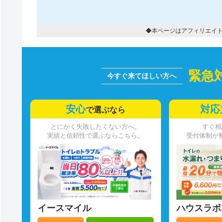
◆本ページはアフィリエイ
緊急
安心
対応
で選ぶなら
とにかく失敗したくない方へ。
すぐ相
実績と信頼性で選ぶならこちら。
受付体制が
イースマイル
ハウスラボ