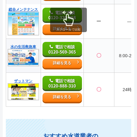
総合メンテナンス
電話で相談
0120-320-858
ー
―
詳細を見る
スクロールで比較
水の生活救急車
電話で相談
0120-569-365
〇
8:00-22:
詳細を見る
電話で相談
ザットマン
0120-888-310
〇
24時間
詳細を見る
おすすめ水道業者の