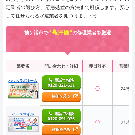
定業者の選び方、応急処置の方法まで解説します。安心
して任せられる水道業者を見つけましょう。
“高評価”
袖ケ浦市で
の修理業者を厳選
業者名
問い合わせ・詳細
即日対応
営業時
電話で相談
ハウスラボホーム
0120-221-611
〇
24時間
詳細を見る
電話で相談
イースマイル
0120-091-026
〇
24時間
詳細を見る