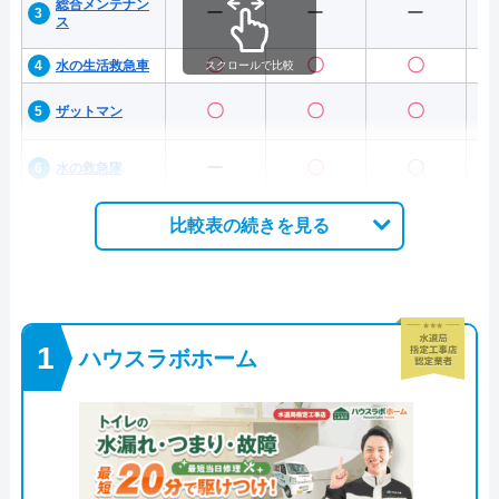
総合メンテナン
ー
ー
ー
ス
〇
〇
〇
水の生活救急車
スクロールで比較
〇
〇
〇
ザットマン
ー
〇
〇
水の救急隊
比較表の続きを見る
ハウスラボホーム