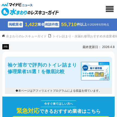
1,422
55,710
掲載業者
業者
相談件数
件以上
※2026年8月時点
水まわりのレスキューガイド
トイレ詰まり・水漏れ修理おすすめ水道業者
PR
最終更新日： 2026.4.8
袖ケ浦市で評判のトイレ詰まり
修理業者15選！を徹底比較
◆本ページはアフィリエイトプログラムによる収益を得ています。
緊急対応
できるおすすめ業者はこちら