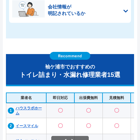
会社情報が
明記されているか
袖ケ浦市でおすすめの
トイレ詰まり・水漏れ修理業者15選
業者名
即日対応
出張費無料
見積無料
水
ハウスラボホー
〇
〇
〇
ム
〇
〇
〇
イースマイル