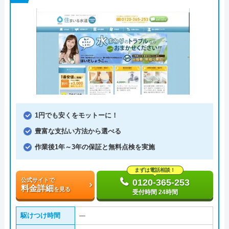
1円でも安くをモットーに！
豊富な支払い方法から選べる
作業後1年～3年の保証と無料点検を実施
まずは電話相談！
公式サイトで
0120-365-253
料金詳細
を見る
受付時間 24時間
駆けつけ時間
―