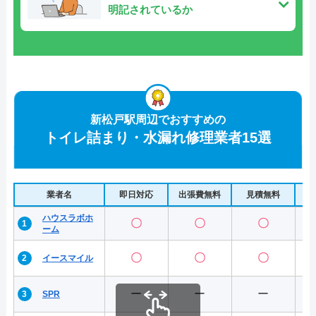
明記されているか
新松戸駅周辺でおすすめの
トイレ詰まり・水漏れ修理業者15選
業者名
即日対応
出張費無料
見積無料
水
ハウスラボホ
〇
〇
〇
ーム
〇
〇
〇
イースマイル
ー
ー
ー
SPR