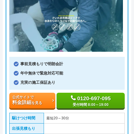
事前見積もりで明朗会計
年中無休で緊急対応可能
充実の施工保証あり
公式サイトで
0120-697-095
料金詳細
を見る
受付時間 8:00～19:00
駆けつけ時間
最短20～30分
出張見積もり