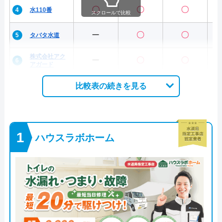
〇
〇
〇
水110番
スクロールで比較
ー
〇
〇
タバタ水道
株式会社アク
ー
〇
〇
アガード
比較表の続きを見る
ハウスラボホーム