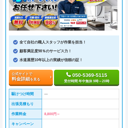
全て自社の職人スタッフが作業を担当！
顧客満足度98％のサービス力！
水道屋歴10年以上の実績が信頼の証！
公式サイトで
050-5369-5115
料金詳細
を見る
受付時間 年中無休 9時～20時
駆けつけ時間
―
出張見積もり
作業料金
8,800円～
キャンペーン