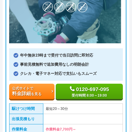
年中無休19時まで受付で当日訪問に即対応
事前見積無料で追加費用なしの明朗会計
クレカ・電子マネー対応で支払いもスムーズ
公式サイトで
0120-697-095
料金詳細
を見る
受付時間 8:00～19:00
駆けつけ時間
最短20～30分
出張見積もり
作業料金
作業料金7,700円～