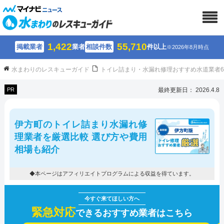
1,422
55,710
掲載業者
業者
相談件数
件以上
※2026年8月時点
水まわりのレスキューガイド
トイレ詰まり・水漏れ修理おすすめ水道業者
PR
最終更新日： 2026.4.8
伊方町のトイレ詰まり水漏れ修
理業者を厳選比較 選び方や費用
相場も紹介
◆本ページはアフィリエイトプログラムによる収益を得ています。
緊急対応
できるおすすめ業者はこちら