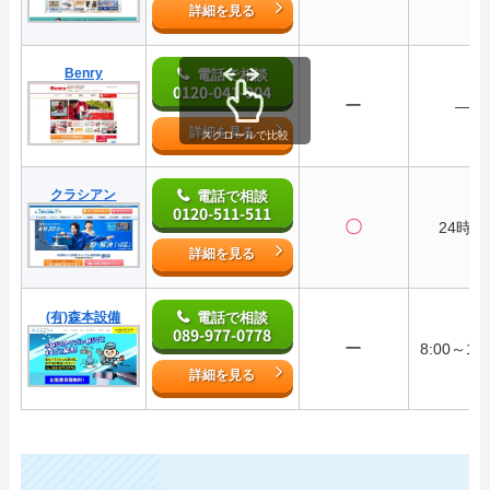
詳細を見る
Benry
電話で相談
0120-041-904
ー
―
詳細を見る
スクロールで比較
クラシアン
電話で相談
0120-511-511
〇
24時間
詳細を見る
(有)森本設備
電話で相談
089-977-0778
ー
8:00～18:
詳細を見る