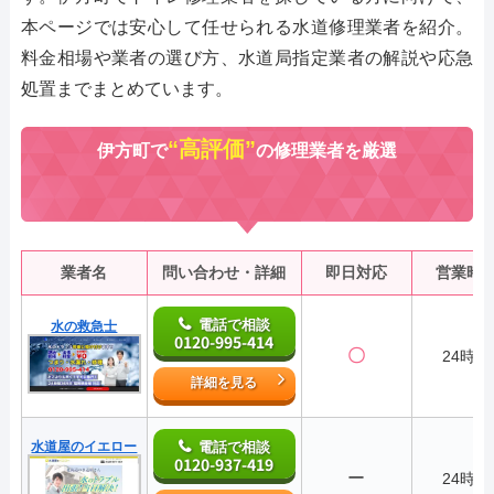
本ページでは安心して任せられる水道修理業者を紹介。
料金相場や業者の選び方、水道局指定業者の解説や応急
処置までまとめています。
“高評価”
伊方町で
の修理業者を厳選
業者名
問い合わせ・詳細
即日対応
営業時
電話で相談
水の救急士
0120-995-414
〇
24時間
詳細を見る
水道屋のイエロー
電話で相談
0120-937-419
ー
24時間