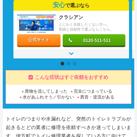
安心
で選ぶなら
クラシアン
とにかく失敗したくない方へ。
実績と信頼性で選ぶならこちら。
0120-511-511
公式サイト
こんな症状はすぐ依頼をおすすめ
異物を流してしまった
完全につまっている
水があふれそう／引かない
異音・逆流がある
トイレのつまりや水漏れなど、突然のトイレトラブルが
起きるとどの業者に修理を依頼すべきか迷ってしまいま
す。伊方町でトイレ修理業者を探している方に向けて、