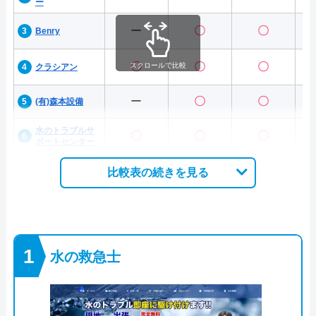
ー
ー
〇
〇
Benry
〇
〇
〇
スクロールで比較
クラシアン
ー
〇
〇
(有)森本設備
水のトラブルサ
〇
〇
〇
ポートセンター
比較表の続きを見る
水の救急士