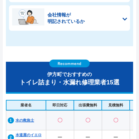
会社情報が
明記されているか
伊方町でおすすめの
トイレ詰まり・水漏れ修理業者15選
業者名
即日対応
出張費無料
見積無料
水
〇
〇
〇
水の救急士
水道屋のイエロ
ー
ー
ー