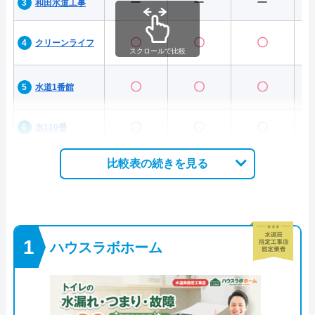
ー
ー
ー
和田水道工事
〇
〇
〇
クリーンライフ
スクロールで比較
〇
〇
〇
水道1番館
〇
〇
〇
水110番
比較表の続きを見る
ハウスラボホーム