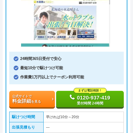
24時間365日受付で安心
最短10分で駆けつけ可能
作業費1万円以上でクーポン利用可能
まずは電話相談！
公式サイトで
0120-937-419
料金詳細
を見る
受付時間 24時間
駆けつけ時間
早ければ10分～20分
出張見積もり
―