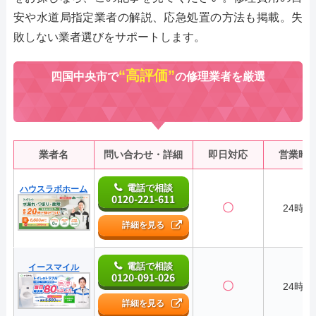
安や水道局指定業者の解説、応急処置の方法も掲載。失
敗しない業者選びをサポートします。
“高評価”
四国中央市で
の修理業者を厳選
業者名
問い合わせ・詳細
即日対応
営業時
電話で相談
ハウスラボホーム
0120-221-611
〇
24時間
詳細を見る
電話で相談
イースマイル
0120-091-026
〇
24時間
詳細を見る