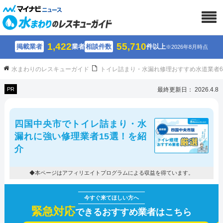
1,422
55,710
掲載業者
業者
相談件数
件以上
※2026年8月時点
水まわりのレスキューガイド
トイレ詰まり・水漏れ修理おすすめ水道業者
PR
最終更新日： 2026.4.8
四国中央市でトイレ詰まり・水
漏れに強い修理業者15選！を紹
介
◆本ページはアフィリエイトプログラムによる収益を得ています。
緊急対応
できるおすすめ業者はこちら