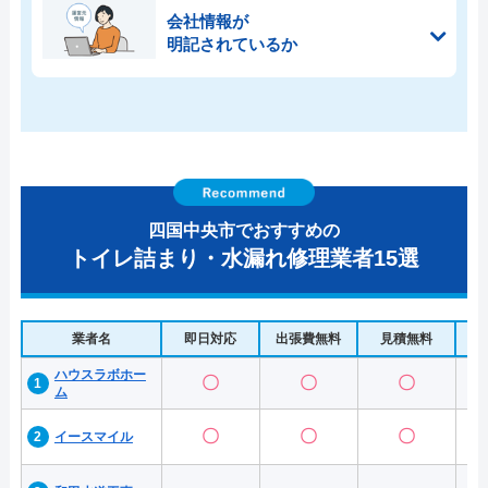
会社情報が
明記されているか
四国中央市でおすすめの
トイレ詰まり・水漏れ修理業者15選
業者名
即日対応
出張費無料
見積無料
水
ハウスラボホー
〇
〇
〇
ム
〇
〇
〇
イースマイル