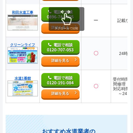
電話で相談
和田水道工事
0896-74-2905
ー
記載な
詳細を見る
スクロールで比較
クリーンライフ
電話で相談
0120-707-053
〇
24時間
詳細を見る
電話で相談
水道1番館
受付時間2
0120-191-084
間修理・
〇
対応時間7:
～24:0
詳細を見る
おすすめ水道業者の