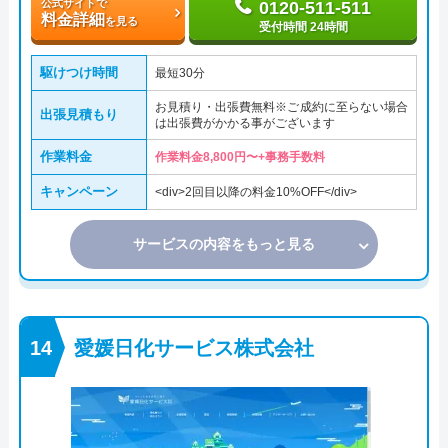
公式サイトで
0120-511-511
料金詳細
を見る
受付時間 24時間
駆けつけ時間
最短30分
お見積り・出張費無料※ご成約に至らない場合
出張見積もり
は出張費がかかる事がございます
作業料金
作業料金8,800円〜+事務手数料
キャンペーン
<div>2回目以降の料金10%OFF</div>
サービスの内容をもっと見る
愛媛日化サービス株式会社