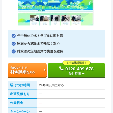
年中無休で水トラブルに即対応
家庭から施設まで幅広く対応
排水管の定期洗浄で快適を維持
まずは電話相談！
公式サイトで
0120-499-678
料金詳細
を見る
受付時間 ー
駆けつけ時間
24時間以内に対応
出張見積もり
ー
作業料金
―
キャンペーン
ー