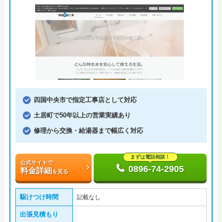
四国中央市で指定工事店として対応
土居町で50年以上の営業実績あり
修理から交換・給湯器まで幅広く対応
まずは電話相談！
公式サイトで
0896-74-2905
料金詳細
を見る
駆けつけ時間
記載なし
出張見積もり