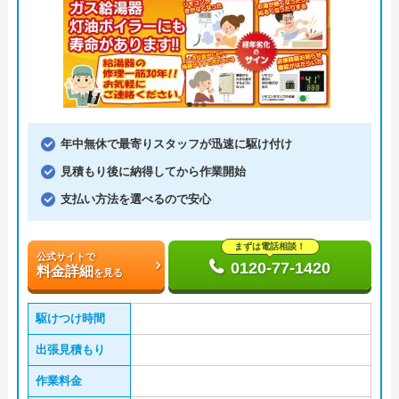
年中無休で最寄りスタッフが迅速に駆け付け
見積もり後に納得してから作業開始
支払い方法を選べるので安心
まずは電話相談！
公式サイトで
0120-77-1420
料金詳細
を見る
駆けつけ時間
出張見積もり
作業料金