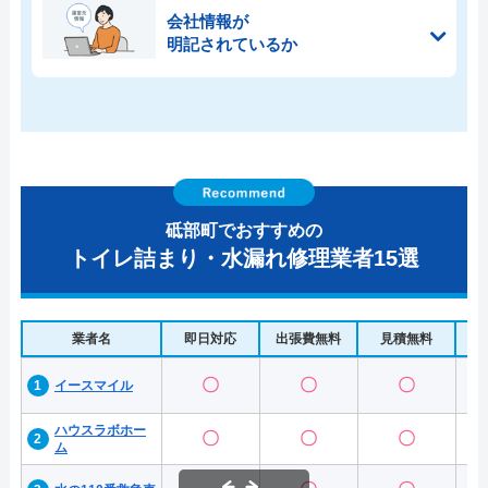
会社情報が
明記されているか
砥部町でおすすめの
トイレ詰まり・水漏れ修理業者15選
業者名
即日対応
出張費無料
見積無料
水
〇
〇
〇
イースマイル
ハウスラボホー
〇
〇
〇
ム