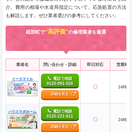
介。費用の相場や水道局指定について、応急処置の方法
も解説します。ぜひ業者選びの参考にしてください。
“高評価”
砥部町で
の修理業者を厳選
業者名
問い合わせ・詳細
即日対応
営業時
電話で相談
イースマイル
0120-091-026
〇
24時間
詳細を見る
電話で相談
ハウスラボホーム
0120-221-611
〇
24時間
詳細を見る