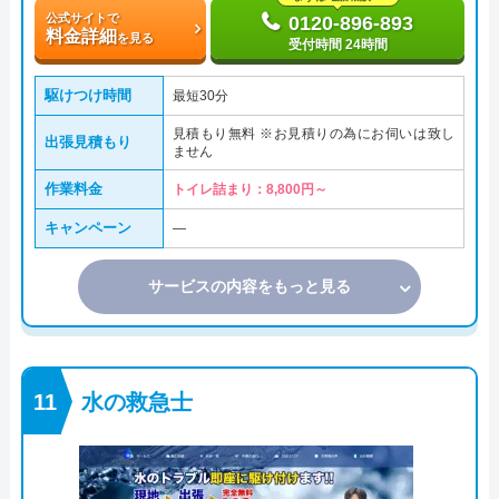
公式サイトで
0120-896-893
料金詳細
を見る
受付時間 24時間
駆けつけ時間
最短30分
見積もり無料 ※お見積りの為にお伺いは致し
出張見積もり
ません
作業料金
トイレ詰まり：8,800円～
キャンペーン
―
サービスの内容をもっと見る
水の救急士