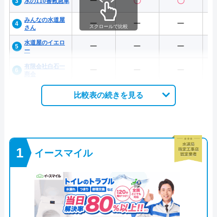
ー
〇
〇
水の110番救急車
みんなの水道屋
ー
ー
ー
スクロールで比較
さん
水道屋のイエロ
ー
ー
ー
ー
有限会社白石一
ー
ー
ー
商会
比較表の続きを見る
イースマイル