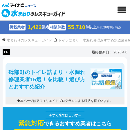
1,422
55,710
掲載業者
業者
相談件数
件以上
※2026年8月時点
水まわりのレスキューガイド
トイレ詰まり・水漏れ修理おすすめ水道業者
PR
最終更新日： 2026.4.8
砥部町のトイレ詰まり・水漏れ
修理業者15選！を比較！選び方
とおすすめ紹介
◆本ページはアフィリエイトプログラムによる収益を得ています。
緊急対応
できるおすすめ業者はこちら