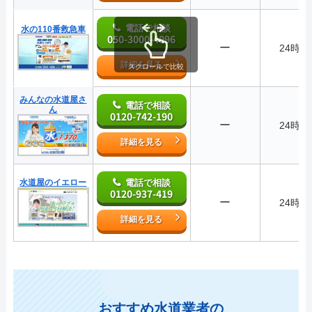
電話で相談
水の110番救急車
050-3000-4096
ー
24時間
詳細を見る
スクロールで比較
みんなの水道屋さ
電話で相談
ん
0120-742-190
ー
24時間
詳細を見る
水道屋のイエロー
電話で相談
0120-937-419
ー
24時間
詳細を見る
おすすめ水道業者の