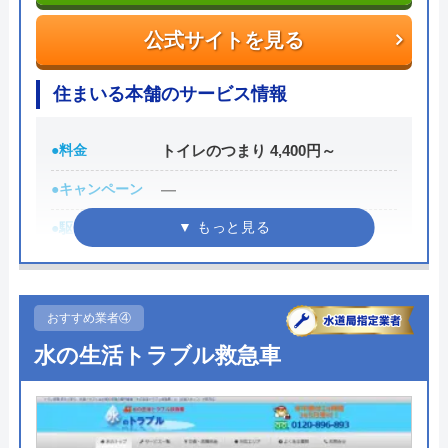
イースマイルさんに依頼して大正解でした！
伝えると作業料金が2,000円割引になるWEB割があ
連絡後すぐに駆けつけてくださり、あっとい
公式サイトを見る
りますので、相談する際は必ず電話で相談し、その
う間に解決。スタッフの方も非常に丁寧で、
際には必ず「サイトを見た」と伝えましょう。
安心して任せられました。これでまた快適に
住まいる本舗のサービス情報
使えます。迅速な対応に心から感謝します！
まずは電話相談！
0120-221-611
●料金
トイレのつまり 4,400円～
受付時間 24時間 年中無休
●キャンペーン
―
Googleクチコミを見る
●駆けつけ時間
30～90分
公式サイトを見る
●受付時間
7:00～22:00
ハウスラボホームの基本情報
●定休日
年中無休
おすすめ業者④
運営会社
株式会社ハウスラボ
●出張見積もり
出張料金3,300円
水の生活トラブル救急車
代表者
勝島崇裕
●支払い方法
現金、クレジットカード、コンビ
ニ後払い
創業・設立
2024年11月設立
●累計実績
―