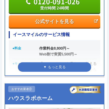
0120-091-026
受付時間 24時間
公式サイトを見る
イースマイルのサービス情報
●料金
作業料金8,800円～
Web割で実質5,500円～
●キャンペーン
「ホームページを見た」と伝える
だけで、WEB割で作業料金から
3,000円割引！
●駆けつけ時間
最短20分
おすすめ業者②
●受付時間
24時間
ハウスラボホーム
●定休日
年中無休