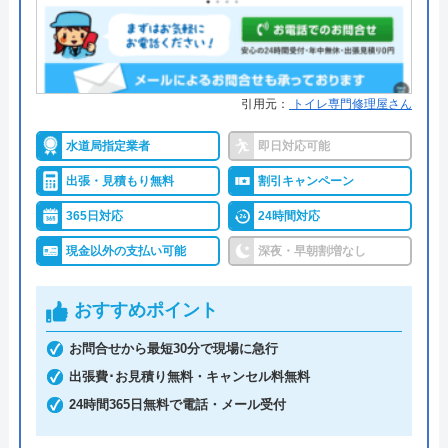
や給排水設備工事・貯水槽点検を行っています。
運営会社
株式会社生活救急車
お客様のお悩みをいち早く解決して安心していただ
代表者
楯広長
けるように、24時間・365日年中無休で駆けつけま
引用元：
トイレ専門修理屋さん
本社所在地
〒460-0008
す。有資格者が多数在籍しており、安心して修理を
名古屋市中区栄1丁目14-15
任せられます。また、施工後に不具合や気になる点
水道局指定業者
即日対応可能
があれば、即時対応してくれるので安心です。
対応エリア
宇和島市周辺
出張・見積もり無料
割引キャンペーン
365日対応
24時間対応
「カンセイ」は、お客様に「安心価格」で喜んでい
現金以外の支払い可能
深夜・早朝割増なし
ただけるよう、品質にこだわりながら、適正価格で
のサービスを心がけています。見積料金、出張費無
おすすめポイント
料で対応しています。
お問合せから最短30分で現場に急行
かかる費用については、例えばトイレのつまりや水
出張費･お見積り無料・キャンセル料無料
漏れなどトイレのトラブルは8,800円からで、作業時
24時間365日無料で電話・メール受付
間の目安は50分ほどです。支払いは、現金または請