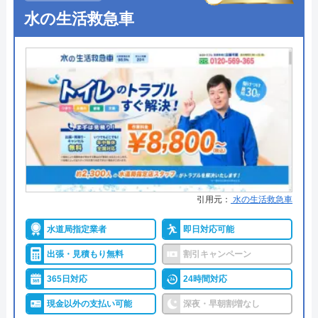
●出張見積もり
ー
2.3
（
15
件のクチコミ）
水の生活救急車
※クチコミの内容について
●支払い方法
ー
●累計実績
ー
per
●保証・保険
ー
2 年前
詳細は公式HPでご確認ください
アトム電器チェーンがおすすめの理由
まともじゃない会社。取引したら絶対に後悔
します。
アトム電器チェーンは、全国展開を果たしている
引用元：
水の生活救急車
「まるの電器屋さん」のフランチャイズチェーンで
す。給湯器の設置にも対応していますが、全国に店
水道局指定業者
即日対応可能
舗があるため各店舗の営業時間、定休日が異なりま
出張・見積もり無料
割引キャンペーン
す。依頼する際には、公式ホームページから事前に
365日対応
24時間対応
確認しておくとよいでしょう。
現金以外の支払い可能
深夜・早朝割増なし