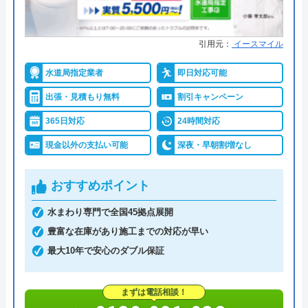
引用元：
イースマイル
水道局指定業者
即日対応可能
出張・見積もり無料
割引キャンペーン
365日対応
24時間対応
現金以外の支払い可能
深夜・早朝割増なし
おすすめポイント
水まわり専門で全国45拠点展開
豊富な在庫があり施工までの対応が早い
最大10年で安心のダブル保証
まずは電話相談！