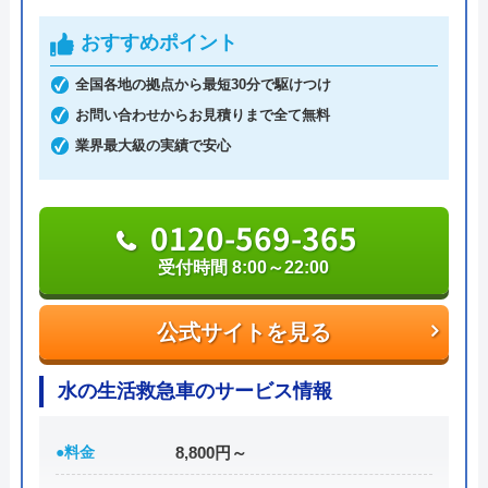
系列電器店や大手家電量販店では難しい「お手頃価
Googleクチコミを見る
おすすめポイント
格」を提供し、設置・交換も技術力の高いスタッフ
が対応してくれるなど高品質なサービスを受けられ
全国各地の拠点から最短30分で駆けつけ
るのが大きな特徴です。
お問い合わせからお見積りまで全て無料
業界最大級の実績で安心
0120-54-8419
0120-569-365
受付時間 8:00～22:00
公式サイトを見る
公式サイトを見る
アトム電器チェーンの基本情報
運営会社
株式会社アトムチェーン本部
水の生活救急車のサービス情報
代表者
井坂博史
●料金
8,800円～
創業・設立
1989年11月設立