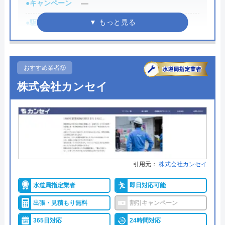
●キャンペーン
―
本社所在地
〒583-0871
●駆けつけ時間
最短30分
大阪府羽曳野市野々上4-6-5
●受付時間
8:00-22:00
対応エリア
宇和島市周辺
●定休日
年中無休
おすすめ業者⑨
●出張見積もり
出張見積もり無料
株式会社カンセイ
アトム電器チェーンのクチコミ
on
●支払い方法
現金、クレジットカード
●累計実績
2.4
施工対応数240万件以上
（
5
件のクチコミ）
※クチコミの内容について
●保証・保険
―
詳細は公式HPでご確認ください
引用元：
株式会社カンセイ
しげやん
水道局指定業者
即日対応可能
8 か月前
水の生活救急車がおすすめの理由
出張・見積もり無料
割引キャンペーン
拠点数2270店舗と日本全国に拠点を構え、年中無休
365日対応
24時間対応
で対応をしています。日中はコールセンターにて問