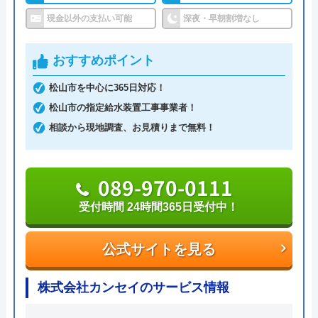
アトム電器チェーン下山手店にエアコンの購
い合わせ受付をしてくれるので、すぐに相談ができ
現金以外の支払い可能
深夜・早朝割増なし
入と施工をお願いしたいと電話したところ、
水トラブルの不安もすぐに解消できます。
一見客は取り扱いできないとのこと、ホーム
おすすめポイント
ページは完全に誇大広告です。
調整作業のみであれば8,800円～と明朗会計。問い合
松山市を中心に365日対応！
わせから見積もりまですべて無料でできるので、ま
松山市の指定給水装置工事事業者！
ずは電話相談をしてみることをおすすめします。
相談から現地調査、お見積りまで無料！
日本全国の水トラブルに対応している水の生活救急
車はトイレのみならず洗面所やキッチン、お風呂な
Googleクチコミを見る
089-970-0111
どにも対応してくれる水まわりトラブル解決のスペ
受付時間 24時間365日受付中！
シャリストです。
公式サイトを見る
おすすめポイントとしてはこれまでの施工対応実績
は240万件以上と豊富な実績数があり、また最短5分
株式会社カンセイのサービス情報
で業者を手配してくれて最短30分でスピード駆け付
けしてくれるところです。