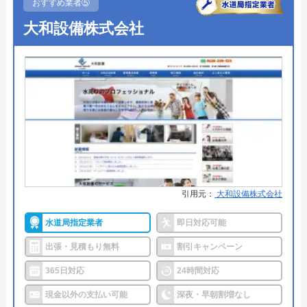
おすすめ業者⑤
愛媛県松山市南久米町971-5-102
●出張見積もり
見積もり無料 ※お見積りの為にお
大和設備株式会社
対応エリア
宇和島市周辺
伺いは致しません
●支払い方法
現金・集金・銀行振込・クレジッ
住まいる本舗のクチコミ on
トカード
●累計実績
―
4
（
2
件のクチコミ）
※クチコミの内容について
●保証・保険
最大5年の保証あり
詳細は公式HPでご確認ください
真田みのこ
引用元：
大和設備株式会社
4 年前
水の生活トラブル救急車がおすすめの理由
水道局指定業者
即日対応可能
水の生活トラブル救急車は全国40都道府県を対応エ
リアとしており、またトイレやキッチン、お風呂な
出張・見積もり無料
割引キャンペーン
ど水まわり設備全般の修理が可能な、誰でも相談し
365日対応
24時間対応
やすい水道業者です。
現金以外の支払い可能
深夜・早朝割増なし