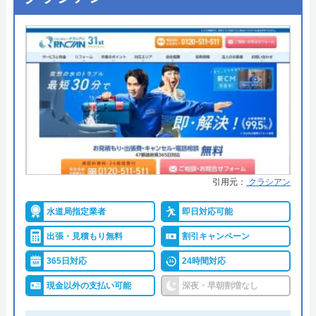
対応エリア
宇和島市周辺
●出張見積もり
見積もり・出張費無料
●支払い方法
現金支払、銀行振込、PayPay、ク
株式会社カンセイのクチコミ on
レジットカード
3.8
（
8
件のクチコミ）
●累計実績
―
※クチコミの内容について
●保証・保険
―
詳細は公式HPでご確認ください
ねこねこ
1 週間前
引用元：
クラシアン
トイレ専門修理屋さんがおすすめの理由
水道局指定業者
即日対応可能
トイレ専門修理屋さんは水道局指定工事店の水道業
トイレが詰まって困っていたので詰まりを直
出張・見積もり無料
割引キャンペーン
者です。24時間年中無休で営業しており、即日対応
していただきました。 電話をして2時間後に
も可能です。問い合わせから最短30分で訪問してく
365日対応
24時間対応
は来てくださって助かりました。 事前に費
れて、経験豊富な作業スタッフが「安全・安心・親
現金以外の支払い可能
深夜・早朝割増なし
用もお伝えしてくださって安心です！ 暑い
身に」をモットーに、迅速・丁寧なサービスで、ト
中、作業して頂き、ありがとうございまし