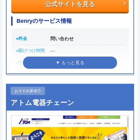
公式サイトを見る
Benryのサービス情報
●料金
問い合わせ
●駆けつけ時間
―
●受付時間
―
●定休日
―
●累計実績
―
おすすめ業者⑦
●保証・保険
―
アトム電器チェーン
詳細は公式HPでご確認ください
Benryがおすすめの理由