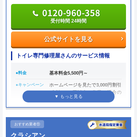
求書（後払い）です。
0120-960-358
089-970-0111
受付時間 24時間
受付時間 24時間365日受付中！
公式サイトを見る
公式サイトを見る
トイレ専門修理屋さんのサービス情報
株式会社カンセイの基本情報
●料金
基本料金5,500円～
運営会社
株式会社カンセイ
●キャンペーン
ホームページを見たで3,000円割引
(合計8,000円以上の作業の場合の
代表者
長岡広城
み)
創業・設立
1980年
●駆けつけ時間
最短30分
本社所在地
〒791-1112
●受付時間
24時間
おすすめ業者⑪
愛媛県松山市南高井町1689番2
クラシアン
●定休日
年中無休