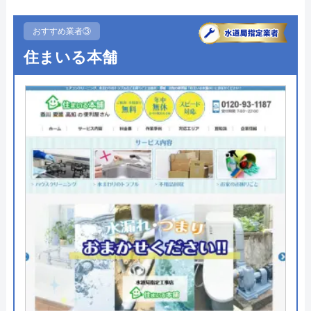
●駆けつけ時間
最短20分
まずは電話相談！
0120-091-026
●受付時間
24時間
おすすめ業者③
受付時間 24時間
住まいる本舗
●定休日
年中無休
●出張見積もり
出張・見積もり無料
公式サイトを見る
●支払い方法
現金、クレジットカード、コンビ
ニ後払い、QRコード決済
イースマイルの基本情報
●累計実績
提携先は大手企業との法人契約多
運営会社
株式会社イースマイル
数
代表者
島村禮孝
●保証・保険
商品保証最長10年・施工保証最長5
年
創業・設立
1992年6月1日創立
詳細は公式HPでご確認ください
本社所在地
〒542-0066
大阪府大阪市中央区瓦屋町3丁目7-3 イ
ハウスラボホームがおすすめの理由
ースマイルビル
ハウスラボホームは全国各地に拠点を構えている水