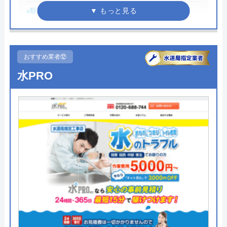
●駆けつけ時間
最短30分
トイレ専門修理屋さんの基本情報
●受付時間
24時間
運営会社
エバーリンクス株式会社
●定休日
年中無休
おすすめ業者⑫
代表者
松本英隆
●出張見積もり
お見積り・出張費無料※ご成約に
水PRO
至らない場合は出張費がかかる事
創業・設立
2009年10月設立
がございます
本社所在地
〒231-0058
●支払い方法
現金、クレジットカード、コンビ
神奈川県横浜市中区弥生町2-17ストー
ニ決済、QRコード決済、ショッピ
クタワー大通り公園Ⅰ-2F
ングローン、デビットカード決
済、銀行決済
対応エリア
宇和島市周辺
●累計実績
依頼件数194万件以上（2023年累
計）
トイレ専門修理屋さんのクチコミ
●保証・保険
―
on
詳細は公式HPでご確認ください
3.5
（
13
件のクチコミ）