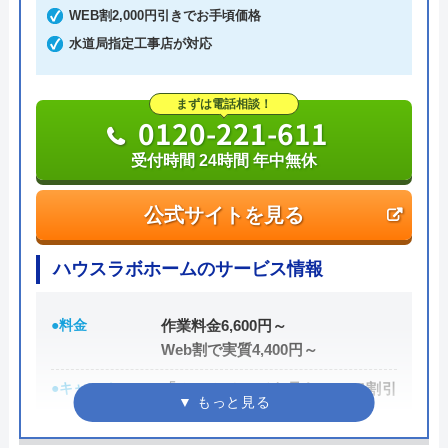
ても割増料金がかからず、作業が始まるまでは一切
WEB割2,000円引きでお手頃価格
費用がかからないかなり信頼できる業者です。
水道局指定工事店が対応
実績も豊富で、スタッフの研修にも力を入れている
まずは電話相談！
ため技術力はもちろん接客もよく、トイレや排水
0120-221-611
管、給湯器や蛇口の修理交換まで水回りのことなら
受付時間 24時間 年中無休
何でも相談できます。
公式サイトを見る
電話で「ホームページを見た」と伝えるだけで3,000
円割引なので、相談する際は電話で相談し、忘れず
ハウスラボホームのサービス情報
に伝えるようにしましょう。
●料金
作業料金6,600円～
ちなみに、依頼せずとも見積もりにはお金はかから
Web割で実質4,400円～
ないので、相見積もりの際は必ず相談しておきたい
●キャンペーン
「ホームページを見た！」で割引
業者の一つです。
2,000円
イースマイルの詳細ページはこちら