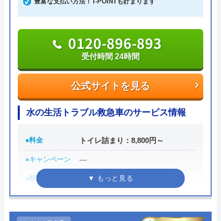
豊富な支払い方法！T-POINTも貯まります
修理料金は1,100円～の作業料金に、別途3,300円の
出張料金が加算されます。見積もりは無料で実施し
0120-896-893
ているのでお気軽にご連絡ください。
受付時間 24時間
0120-93-1187
公式サイトを見る
受付時間 7:00～22:00
水の生活トラブル救急車のサービス情報
公式サイトを見る
●料金
トイレ詰まり：8,800円～
住まいる本舗の基本情報
●キャンペーン
―
運営会社
株式会社タクミプランニング
●駆けつけ時間
最短30分
代表者
大川哲加郎
●受付時間
24時間
本社所在地
〒790-092
●定休日
年中無休