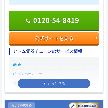
受付時間 9:00～17:30（本店）
公式サイトを見る
0120-54-8419
Benryの基本情報
公式サイトを見る
運営会社
株式会社ベンリーコーポレーション
アトム電器チェーンのサービス情報
創業・設立
1990年5月
本社所在地
〒452-0001
●料金
愛知県清須市西枇杷島町古城2丁目10-
●キャンペーン
ー
1
●駆けつけ時間
ー
対応エリア
宇和島市周辺
●受付時間
店舗によって異なる
Benryのクチコミ on
●定休日
店舗によって異なる
おすすめ業者⑧