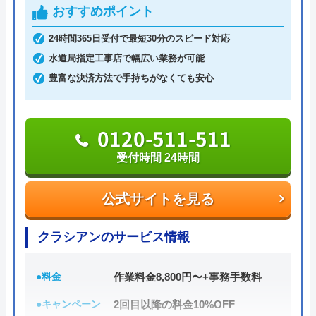
イレトラブルを解決してくれます。
おすすめポイント
た。
24時間365日受付で最短30分のスピード対応
料金は、トイレの水漏れやつまりなどの簡単作業な
水道局指定工事店で幅広い業務が可能
ら5,500円～。安心の明朗会計で、出張費、見積料
豊富な決済方法で手持ちがなくても安心
金、キャンセル料無料と、余計な費用がかからない
Googleクチコミを見る
のも魅力です。
0120-511-511
支払い方法は、現金払い、銀行振込、PayPay、各種
受付時間 24時間
クレジットカード決済から選べます。Web限定の割
引サービスも行っているため、気になる方は問い合
公式サイトを見る
わせ前に公式HPへアクセスしてみましょう。
0120-960-358
クラシアンのサービス情報
受付時間 24時間
●料金
作業料金8,800円〜+事務手数料
公式サイトを見る
●キャンペーン
2回目以降の料金10%OFF