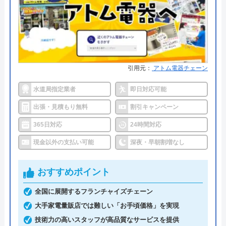
Benry（ベンリー）は、自宅で発生したさまざまな
困りごとを相談できる業者です。具体的な料金を知
りたい場合は、問い合わせが必要です。見積もりは
無料であり、料金や内容に納得できない場合はキャ
ンセルしても構いません。その場合、料金は発生し
引用元：
アトム電器チェーン
ないため安心です。
水道局指定業者
即日対応可能
深夜や早朝にも対応していますが、追加料金が発生
出張・見積もり無料
割引キャンペーン
する可能性があります。また、支払い方法は基本的
365日対応
24時間対応
に現金払いであるため、依頼する際は手元に現金を
現金以外の支払い可能
深夜・早朝割増なし
用意しておく必要があります。
おすすめポイント
全国で幅広い依頼に対応しており、実績も豊富な業
者です。
全国に展開するフランチャイズチェーン
大手家電量販店では難しい「お手頃価格」を実現
0120-041-904
技術力の高いスタッフが高品質なサービスを提供