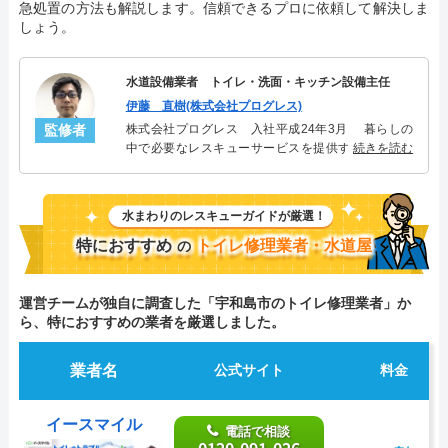
急処置の方法も解説します。信頼できるプロに依頼して解決しま
しょう。
水道設備業者 トイレ・洗面・キッチン設備主任
伊藤 直樹(株式会社プログレス)
監修者
株式会社プログレス 入社平成24年3月 暮らしの
中で必要なレスキューサービスを提供する株式会社
続きを読む
プログレスにてトイレ・洗面・キッチン周りの設備
主任を担当。水回り業務に8年従事し、累計3000件の
トイレ・洗面・キッチン関連のトラブルを解決。多
水まわりのレスキューガイドが厳選！
くのお客様に信頼される「トイレ・洗面・キッチ
ン」のスペシャリスト。
特におすすめ
トイレ修理業者・水道屋
の
運営チームが独自に調査した「宇和島市のトイレ修理業者」か
ら、特におすすめの業者を厳選しました。
業者名
公式サイト
料金
イースマイル
電話で相談