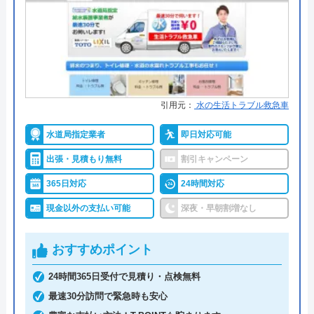
本社所在地
〒113-0033
●保証・保険
―
東京都文京区本郷5-1-11
詳細は公式HPでご確認ください
対応エリア
宇和島市周辺
対応エリア詳
宇和島市のトイレ水漏れ・つまり修理
住まいる本舗がおすすめの理由
細
に駆けつけ対応｜水道局指定業者ハウ
引用元：
水の生活トラブル救急車
スラボホーム
住まいる本舗は、ご家庭のトラブル全般に対応して
水道局指定業者
即日対応可能
いる便利屋で、水回りのトラブル修理も承っており
出張・見積もり無料
割引キャンペーン
ます。香川県全域と、愛媛県の幅広いエリアを対応
エリアとして営業しております。
365日対応
24時間対応
現金以外の支払い可能
深夜・早朝割増なし
営業時間は7:00～22:00、年中無休で営業しておりま
す。相談や見積依頼は電話、問い合わせフォームか
おすすめポイント
ら受け付けております。電話から30～90分の対応を
24時間365日受付で見積り・点検無料
目指しているので、緊急時のトラブルでも迅速に対
最速30分訪問で緊急時も安心
応してもらえます。