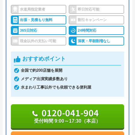
いるので、格安でリフォームサービスを提供するこ
水道局指定業者
即日対応可能
とができています。
出張・見積もり無料
割引キャンペーン
料金などが気になる方はぜひご連絡ください。
365日対応
24時間対応
現金以外の支払い可能
深夜・早朝割増なし
0120-239-523
おすすめポイント
全国で約200店舗を展開
公式サイトを見る
メディア出演実績多数あり
水まわり工事以外でも依頼できる便利屋
0120-041-904
受付時間 9:00～17:30（本店）