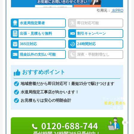
※クチコミの内容について
引用元：
水PRO
クラシアンがおすすめの理由
水道局指定業者
即日対応可能
クラシアンはTVCMを放送しており、その知名度の
ピッピピッピ
出張・見積もり無料
割引キャンペーン
高さは信頼できるポイントです。業界問わず多くの
2 か月前
企業も利用しており、そういった点でも間違いなく
365日対応
24時間対応
悪質な業者ではありません。
現金以外の支払い可能
深夜・早朝割増なし
口コミが遅くなってしまいましたが、大変お
作業にかかる金額自体は他の業者とそれほど変わら
おすすめポイント
世話になりました。 丁寧かつ親切でわかり
ず、残念ながら割引等もありませんが、2回目以降
やすい説明をしてくれて安心してお任せでき
地域密着だから即日対応可！最短15分で駆けつけます
は10%OFFで修理·交換を行ってくれます。作業内
ました。衛生面で、作業前に手洗いをお願い
水道局指定工事店が向かいます！
容・費用を説明し、承諾のサインをもらってから作
しても心良く受けて頂きました。またよろし
チャット診断で
お見積もりは安心の明朗会計
業に入るので安心です。作業料金とは別に事務手数
最適な業者を
くお願いします。
ご提案
料として諸経費がかかるので、費用をしっかりと確
認してから承諾のサインをしましょう。
0120-688-744
×
受付時間 24時間365日受付中！