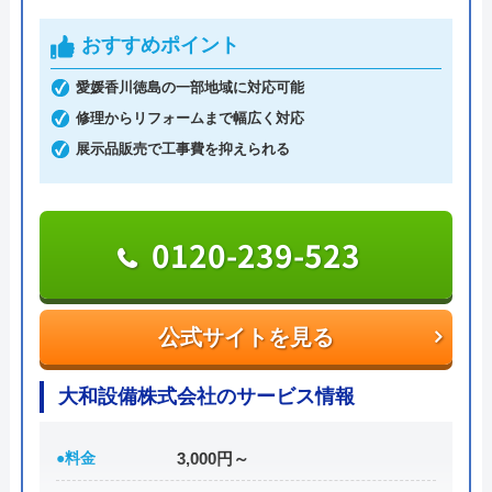
水道局指定給水装置工事事業者であり、経験豊富な
おすすめポイント
熟練スタッフが訪問してくれるため、技術面に関し
愛媛香川徳島の一部地域に対応可能
ては信頼出来ますし、最短30分での駆けつけや見積
修理からリフォームまで幅広く対応
もりは無料の面も加味すると、相見積もりに利用し
展示品販売で工事費を抑えられる
たい業者の一つです。
Googleクチコミを見る
0120-896-893
0120-239-523
受付時間 24時間
公式サイトを見る
公式サイトを見る
水の生活トラブル救急車の基本情報
大和設備株式会社のサービス情報
運営会社
株式会社オーケー管理
●料金
3,000円～
代表者
棚原健太郎