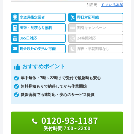
対応エリア
宇和島市周辺
引用元：
住まいる本舗
道修理業者です。トイレ、キッチン、浴室などの水
対応エリア詳
宇和島市のトイレ詰まり・水漏れ修理
まわりトラブル全般に対応しており、作業料金が
水道局指定業者
即日対応可能
細
は町の水道屋イースマイル｜水道局指
6,600円からとお手頃価格で提供をしています。
出張・見積もり無料
割引キャンペーン
定店
365日対応
24時間対応
万が一、水まわりに問題が発生した場合は、最短20
イースマイルのクチコミ on
現金以外の支払い可能
深夜・早朝割増なし
分でお客様の元にスタッフが駆けつけます。出張見
積もりキャンセルは0円、深夜早朝でも割増料金は
4.1
（
198
件のクチコミ）
おすすめポイント
一切ありません。業務や知識の習得のために厳しい
※クチコミの内容について
自社研修を実施しているため、技術には問題ないよ
年中無休・7時～22時まで受付で緊急時も安心
うです。
無料見積もりで納得してから作業開始
りえP
愛媛密着で迅速対応・安心のサービス提供
トラブルの原因や作業例などが分かりやすく記載さ
2 か月前
れており、依頼の際も安心できますね。候補のひと
0120-93-1187
つにしてみてください。
トイレが詰まって本当に困っていましたが、
受付時間 7:00～22:00
ちなみに、電話で連絡した際に「サイトを見た」と