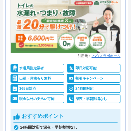
●出張見積もり
出張・見積もり無料
●支払い方法
現金、銀行振込、モバイル、後払
い決済、クレジットカード
●累計実績
年間25万件、累計500万件の修理交
換実績
●保証・保険
工事保証12年・商品保証10年(最
引用元：
ハウスラボホーム
大)
水道局指定業者
即日対応可能
詳細は公式HPでご確認ください
出張・見積もり無料
割引キャンペーン
イースマイルがおすすめの理由
365日対応
24時間対応
現金以外の支払い可能
深夜・早朝割増なし
イースマイルは対応する自治体で適切な工事ができ
ると認められている水道局指定業者です。
おすすめポイント
土日祝日・深夜早朝含む24時間365日、いつ相談し
24時間対応で深夜・早朝割増なし