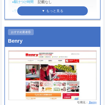
●駆けつけ時間
記載なし
創業・設立
37803
●受付時間
8:00～17:00
本社所在地
〒107-8545
●定休日
毎週土日・大型連休・年末年始・
東京都港区南青山2丁目2番15号ウィン
地方祭
青山942
おすすめ業者⑥
●累計実績
記載なし
対応エリア
宇和島市周辺
Benry
詳細は公式HPでご確認ください
大和設備株式会社がおすすめの理由
大和設備株式会社愛媛県四国中央市～西条市、香川
県観音寺市、徳島県三好市を対象に営業している水
道修理業者です。
リフォーム作業も依頼することができます。「展示
品も販売する」新しい形のショールームを運営して
引用元：
Benry