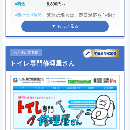
●料金
8,800円～
また、取扱いメーカーに関しても幅広いため、水ま
●駆けつけ時間
緊急の場合は、即日対応を心掛け
ております。
わりトラブルで困った際には頼りになる業者でしょ
う。
●受付時間
年中無休で受付対応
●定休日
年中無休で受付対応
もちろん見積もりは無料ですし、出張・キャンセル
おすすめ業者⑩
についても無料ですので、まずはサイトを覗いてみ
●累計実績
―
トイレ専門修理屋さん
てはいかがでしょうか？
●保証・保険
―
0120-569-365
詳細は公式HPでご確認ください
受付時間 8:00～22:00
株式会社カンセイがおすすめの理由
公式サイトを見る
「カンセイ」は、松山市の指定工事店となっている
地域密着型の水道屋さんです。1980年の創業以来、
松山市を中心に、愛媛県全域で水まわりのトラブル
水の生活救急車の基本情報