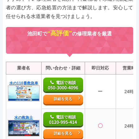
者の選び方、応急処置の方法まで解説します。安心して
任せられる水道業者を見つけましょう。
“高評価”
池田町で
の修理業者を厳選
業者名
問い合わせ・詳細
即日対応
営業時
電話で相談
水の110番救急車
050-3000-4096
ー
24時間
詳細を見る
電話で相談
水の救急士
0120-995-414
〇
24時間
詳細を見る