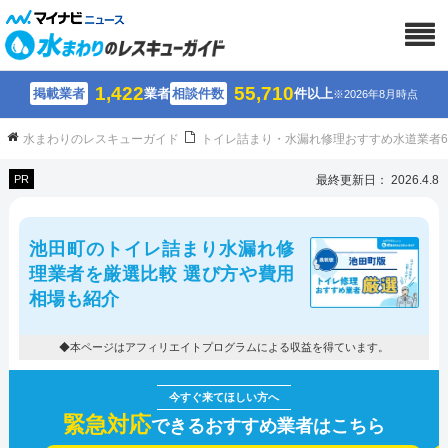
1,422
55,710
掲載業者
業者
相談件数
件以上
※2026年8月時点
水まわりのレスキューガイド
トイレ詰まり・水漏れ修理おすすめ水道業者
PR
最終更新日： 2026.4.8
池田町のトイレ詰まり水漏れ修
理業者を厳選比較 選び方や費用
相場も紹介
◆本ページはアフィリエイトプログラムによる収益を得ています。
緊急対応
できるおすすめ業者はこちら