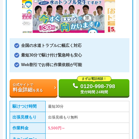
全国の水道トラブルに幅広く対応
最短30分で駆け付け緊急時も安心
Web割引でお得に作業依頼が可能
まずは電話相談！
公式サイトで
0120-998-798
料金詳細
を見る
受付時間 24時間
駆けつけ時間
最短30分
出張見積もり
出張見積もり無料
作業料金
5,500円～
キャンペーン