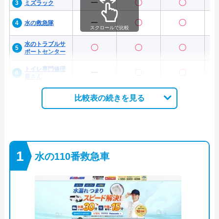
ー
〇
〇
ミズラック
ー
〇
〇
水の救急隊
スクロールで比較
水のトラブルサ
〇
〇
〇
ポートセンター
トイレ専門修理
ー
〇
〇
屋さん
比較表の続きを見る
水の110番救急車