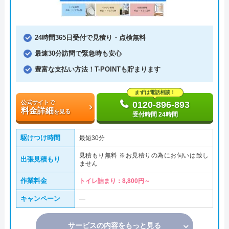
24時間365日受付で見積り・点検無料
最速30分訪問で緊急時も安心
豊富な支払い方法！T-POINTも貯まります
まずは電話相談！
公式サイトで
0120-896-893
料金詳細
を見る
受付時間 24時間
駆けつけ時間
最短30分
見積もり無料 ※お見積りの為にお伺いは致し
出張見積もり
ません
作業料金
トイレ詰まり：8,800円～
キャンペーン
―
サービスの内容をもっと見る