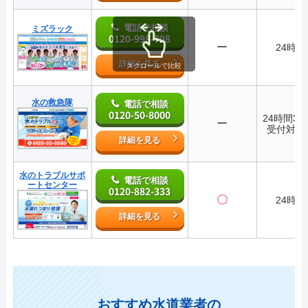
電話で相談
ミズラック
0120-998-798
ー
24時間
詳細を見る
スクロールで比較
水の救急隊
電話で相談
0120-50-8000
24時間36
ー
受付対応
詳細を見る
水のトラブルサポ
電話で相談
ートセンター
0120-882-333
〇
24時間
詳細を見る
おすすめ水道業者の