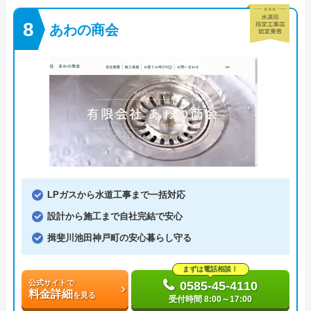
あわの商会
LPガスから水道工事まで一括対応
設計から施工まで自社完結で安心
揖斐川池田神戸町の安心暮らし守る
まずは電話相談！
公式サイトで
0585-45-4110
料金詳細
を見る
受付時間 8:00～17:00