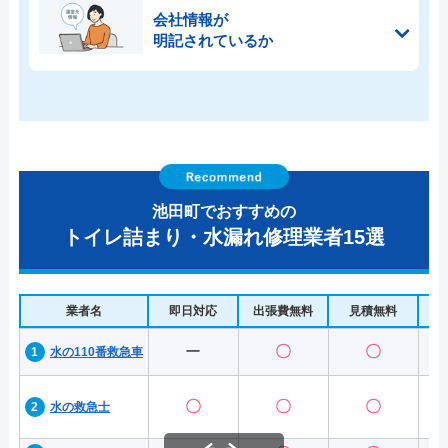
会社情報が
明記されているか
池田町でおすすめの
トイレ詰まり・水漏れ修理業者15選
業者名
即日対応
出張費無料
見積無料
水
ー
〇
〇
水の110番救急車
〇
〇
〇
水の救急士