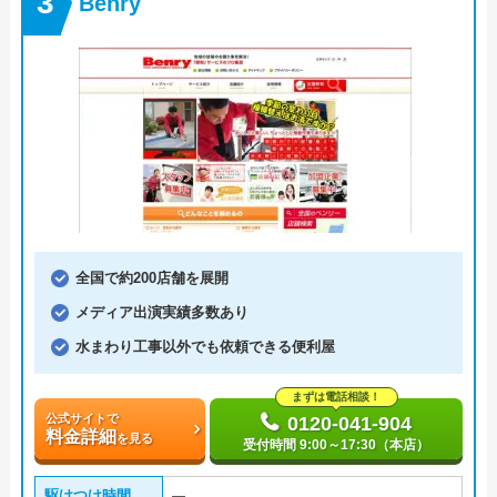
Benry
全国で約200店舗を展開
メディア出演実績多数あり
水まわり工事以外でも依頼できる便利屋
まずは電話相談！
公式サイトで
0120-041-904
料金詳細
を見る
受付時間 9:00～17:30（本店）
駆けつけ時間
―