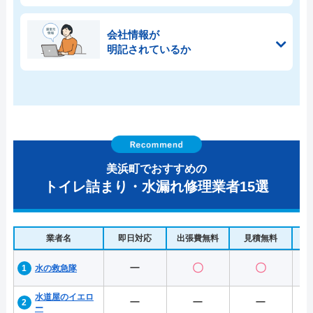
会社情報が
明記されているか
美浜町でおすすめの
トイレ詰まり・水漏れ修理業者15選
業者名
即日対応
出張費無料
見積無料
水
ー
〇
〇
水の救急隊
水道屋のイエロ
ー
ー
ー
ー