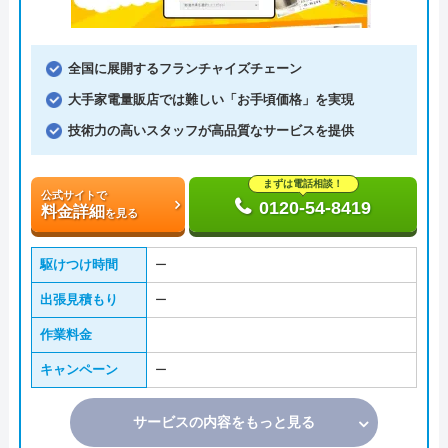
全国に展開するフランチャイズチェーン
大手家電量販店では難しい「お手頃価格」を実現
技術力の高いスタッフが高品質なサービスを提供
まずは電話相談！
公式サイトで
0120-54-8419
料金詳細
を見る
駆けつけ時間
ー
出張見積もり
ー
作業料金
キャンペーン
ー
サービスの内容をもっと見る