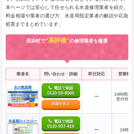
本ページでは安心して任せられる水道修理業者を紹介。
料金相場や業者の選び方、水道局指定業者の解説や応急
処置までまとめています。
“高評価”
美浜町で
の修理業者を厳選
業者名
問い合わせ・詳細
即日対応
営業時
水の救急隊
電話で相談
0120-50-8000
24時間36
ー
受付対応
詳細を見る
水道屋のイエロー
電話で相談
0120-937-419
ー
24時間