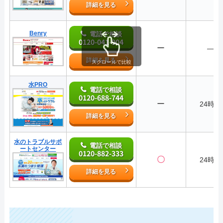
詳細を見る
Benry
電話で相談
0120-041-904
ー
―
詳細を見る
スクロールで比較
水PRO
電話で相談
0120-688-744
ー
24時間
詳細を見る
水のトラブルサポ
電話で相談
ートセンター
0120-882-333
〇
24時間
詳細を見る