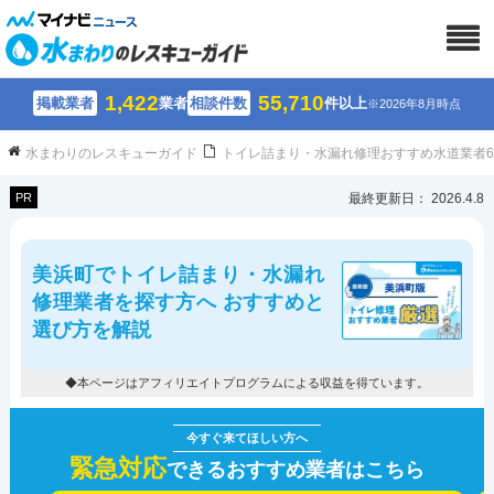
1,422
55,710
掲載業者
業者
相談件数
件以上
※2026年8月時点
水まわりのレスキューガイド
トイレ詰まり・水漏れ修理おすすめ水道業者
PR
最終更新日： 2026.4.8
美浜町でトイレ詰まり・水漏れ
修理業者を探す方へ おすすめと
選び方を解説
◆本ページはアフィリエイトプログラムによる収益を得ています。
緊急対応
できるおすすめ業者はこちら