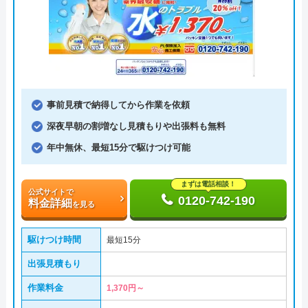
事前見積で納得してから作業を依頼
深夜早朝の割増なし見積もりや出張料も無料
年中無休、最短15分で駆けつけ可能
まずは電話相談！
公式サイトで
0120-742-190
料金詳細
を見る
駆けつけ時間
最短15分
出張見積もり
作業料金
1,370円～