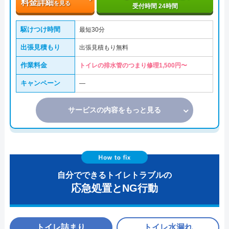
料金詳細
を見る
受付時間 24時間
駆けつけ時間
最短30分
出張見積もり
出張見積もり無料
作業料金
トイレの排水管のつまり修理1,500円〜
キャンペーン
―
サービスの内容をもっと見る
自分でできるトイレトラブルの
応急処置とNG行動
トイレ詰まり
トイレ水漏れ