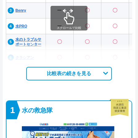
ー
〇
〇
Benry
ー
〇
〇
水PRO
スクロールで比較
水のトラブルサ
〇
〇
〇
ポートセンター
〇
〇
〇
クラシアン
比較表の続きを見る
水の救急隊