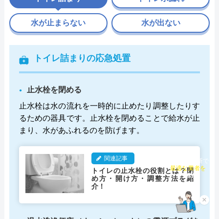
水が止まらない
水が出ない
トイレ詰まりの応急処置
止水栓を閉める
止水栓は水の流れを一時的に止めたり調整したりす
るための器具です。止水栓を閉めることで給水が止
まり、水があふれるのを防げます。
関連記事
チャット診断で
トイレの止水栓の役割とは？閉
最適な業者を
め方・開け方・調整方法を紹
ご提案
介！
×