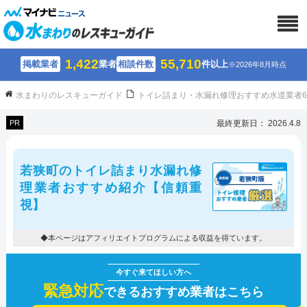
1,422
55,710
掲載業者
業者
相談件数
件以上
※2026年8月時点
水まわりのレスキューガイド
トイレ詰まり・水漏れ修理おすすめ水道業者
PR
最終更新日： 2026.4.8
若狭町のトイレ詰まり水漏れ修
理業者おすすめ紹介【信頼重
視】
◆本ページはアフィリエイトプログラムによる収益を得ています。
緊急対応
できるおすすめ業者はこちら