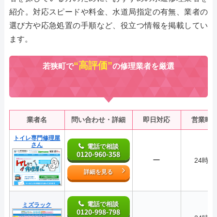
紹介。対応スピードや料金、水道局指定の有無、業者の
選び方や応急処置の手順など、役立つ情報を掲載してい
ます。
“高評価”
若狭町で
の修理業者を厳選
業者名
問い合わせ・詳細
即日対応
営業時
トイレ専門修理屋
さん
電話で相談
0120-960-358
ー
24時間
詳細を見る
電話で相談
ミズラック
0120-998-798