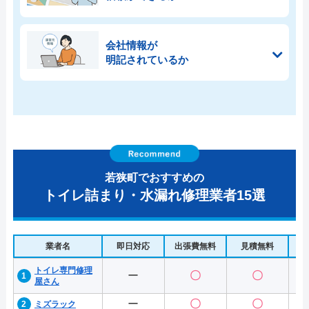
会社情報が
明記されているか
若狭町でおすすめの
トイレ詰まり・水漏れ修理業者15選
業者名
即日対応
出張費無料
見積無料
水
トイレ専門修理
ー
〇
〇
屋さん
ー
〇
〇
ミズラック