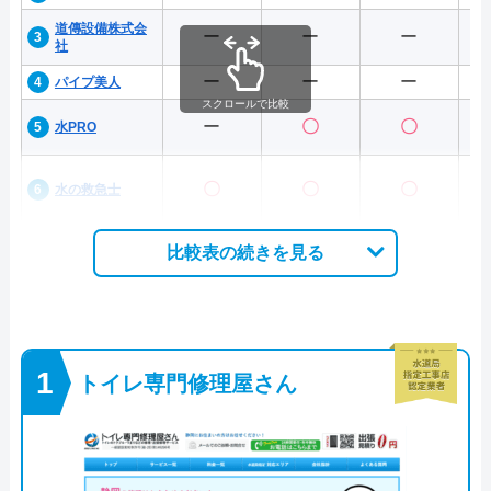
道傳設備株式会
ー
ー
ー
社
ー
ー
ー
パイプ美人
スクロールで比較
ー
〇
〇
水PRO
〇
〇
〇
水の救急士
比較表の続きを見る
トイレ専門修理屋さん