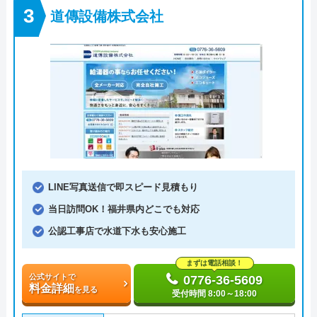
道傳設備株式会社
LINE写真送信で即スピード見積もり
当日訪問OK！福井県内どこでも対応
公認工事店で水道下水も安心施工
まずは電話相談！
公式サイトで
0776-36-5609
料金詳細
を見る
受付時間 8:00～18:00