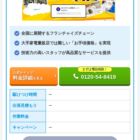
全国に展開するフランチャイズチェーン
大手家電量販店では難しい「お手頃価格」を実現
技術力の高いスタッフが高品質なサービスを提供
まずは電話相談！
公式サイトで
0120-54-8419
料金詳細
を見る
駆けつけ時間
ー
出張見積もり
ー
作業料金
キャンペーン
ー