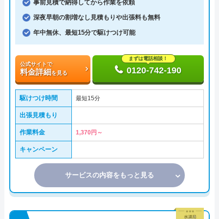
事前見積で納得してから作業を依頼
深夜早朝の割増なし見積もりや出張料も無料
年中無休、最短15分で駆けつけ可能
まずは電話相談！
公式サイトで
0120-742-190
料金詳細
を見る
駆けつけ時間
最短15分
出張見積もり
作業料金
1,370円～
キャンペーン
サービスの内容をもっと見る