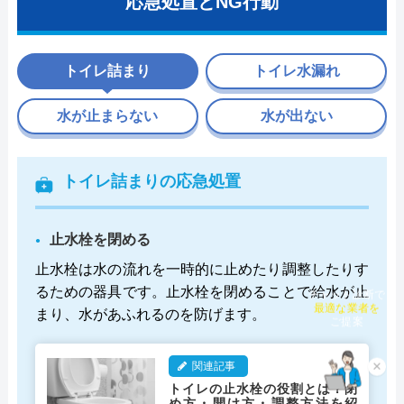
応急処置とNG行動
トイレ詰まり
トイレ水漏れ
水が止まらない
水が出ない
トイレ詰まりの応急処置
止水栓を閉める
止水栓は水の流れを一時的に止めたり調整したりす
るための器具です。止水栓を閉めることで給水が止
チャット診断で
まり、水があふれるのを防げます。
最適な業者を
ご提案
関連記事
×
トイレの止水栓の役割とは？閉
め方・開け方・調整方法を紹