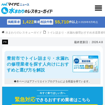
1,422
55,710
掲載業者
業者
相談件数
件以上
※2026年8月時点
水まわりのレスキューガイド
トイレ詰まり・水漏れ修理おすすめ水道業者
PR
最終更新日： 2026.4.8
豊前市でトイレ詰まり・水漏れ
の修理業者を探す人向けにおす
すめと選び方を解説
◆本ページはアフィリエイトプログラムによる収益を得ています。
緊急対応
できるおすすめ業者はこちら