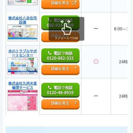
詳細を見る
株式会社八谷住宅
電話で相談
設備
092-924-6999
ー
8:00～19:
詳細を見る
スクロールで比較
水のトラブルサポ
電話で相談
ートセンター
0120-882-333
〇
24時間
詳細を見る
株式会社九州水道
修理サービス
電話で相談
0120-48-8919
ー
24時間
詳細を見る