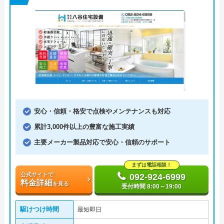
安心・信頼・格安で点検やメンテナンスも対応
累計3,000件以上の豊富な施工実績
主要メーカー製品対応で安心・信頼のサポート
まずは電話相談！
公式サイトで
092-924-6999
料金詳細
を見る
受付時間 8:00～19:00
駆けつけ時間
最短即日