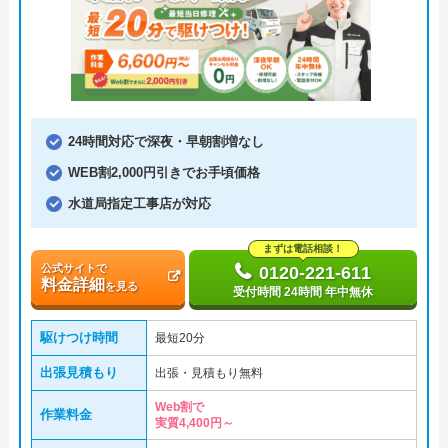
24時間対応で深夜・早朝割増なし
WEB割2,000円引きでお手頃価格
水道局指定工事店が対応
まずは電話相談！
公式サイトで
0120-221-611
料金詳細
を見る
受付時間 24時間 年中無休
駆けつけ時間
最短20分
出張見積もり
出張・見積もり無料
Web割で
作業料金
実質4,400円～