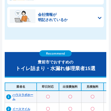
会社情報が
明記されているか
豊前市でおすすめの
トイレ詰まり・水漏れ修理業者15選
業者名
即日対応
出張費無料
見積無料
水
ハウスラボホー
〇
〇
〇
ム
〇
〇
〇
イースマイル