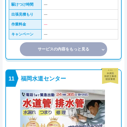
駆けつけ時間
―
出張見積もり
―
作業料金
―
キャンペーン
―
サービスの内容をもっと見る
福岡水道センター