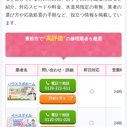
紹介。対応スピードや料金、水道局指定の有無、業者の
選び方や応急処置の手順など、役立つ情報を掲載してい
ます。
“高評価”
豊前市で
の修理業者を厳選
業者名
問い合わせ・詳細
即日対応
営業時
電話で相談
ハウスラボホーム
0120-221-611
〇
24時間
詳細を見る
電話で相談
イースマイル
0120-091-026
〇
24時間