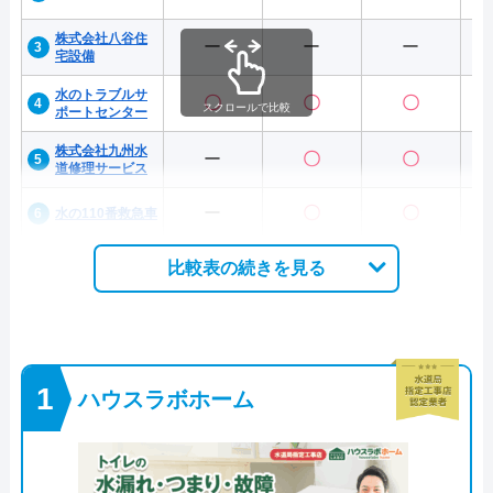
株式会社八谷住
ー
ー
ー
宅設備
水のトラブルサ
〇
〇
〇
スクロールで比較
ポートセンター
株式会社九州水
ー
〇
〇
道修理サービス
ー
〇
〇
水の110番救急車
比較表の続きを見る
ハウスラボホーム