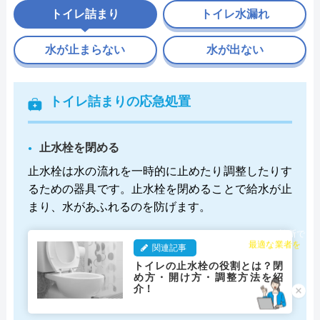
トイレ詰まり
トイレ水漏れ
水が止まらない
水が出ない
トイレ詰まりの応急処置
止水栓を閉める
止水栓は水の流れを一時的に止めたり調整したりす
るための器具です。止水栓を閉めることで給水が止
まり、水があふれるのを防げます。
チャット診断で
関連記事
最適な業者を
ご提案
トイレの止水栓の役割とは？閉
め方・開け方・調整方法を紹
介！
×