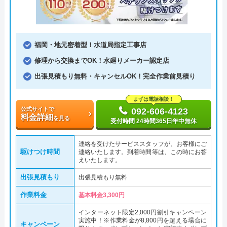
福岡・地元密着型！水道局指定工事店
修理から交換までOK！水廻りメーカー認定店
出張見積もり無料・キャンセルOK！完全作業前見積り
まずは電話相談！
公式サイトで
092-606-4123
料金詳細
を見る
受付時間 24時間365日年中無休
連絡を受けたサービススタッフが、お客様にご
駆けつけ時間
連絡いたします。到着時間等は、この時にお答
えいたします。
出張見積もり
出張見積もり無料
作業料金
基本料金3,300円
インターネット限定2,000円割引キャンペーン
実施中！※作業料金が8,800円を超える場合に
キャンペーン