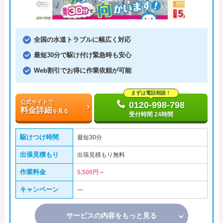
全国の水道トラブルに幅広く対応
最短30分で駆け付け緊急時も安心
Web割引でお得に作業依頼が可能
まずは電話相談！
公式サイトで
0120-998-798
料金詳細
を見る
受付時間 24時間
駆けつけ時間
最短30分
出張見積もり
出張見積もり無料
作業料金
5,500円～
キャンペーン
―
サービスの内容をもっと見る