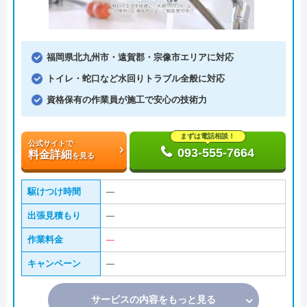
福岡県北九州市・遠賀郡・宗像市エリアに対応
トイレ・蛇口など水回りトラブル全般に対応
資格保有の作業員が施工で安心の技術力
まずは電話相談！
公式サイトで
093-555-7664
料金詳細
を見る
駆けつけ時間
―
出張見積もり
―
作業料金
―
キャンペーン
―
サービスの内容をもっと見る