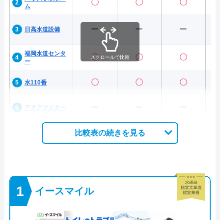
〇
〇
〇
ム
ー
ー
ー
日高水道設備
福岡水道センタ
〇
〇
〇
スクロールで比較
ー
〇
〇
〇
水110番
ー
ー
ー
アクアマスター
比較表の続きを見る
イースマイル