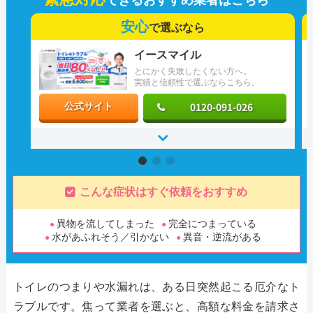
安心
で選ぶなら
イースマイル
とにかく失敗したくない方へ。
実績と信頼性で選ぶならこちら。
0120-091-026
公式サイト
こんな症状はすぐ依頼をおすすめ
異物を流してしまった
完全につまっている
水があふれそう／引かない
異音・逆流がある
トイレのつまりや水漏れは、ある日突然起こる厄介なト
ラブルです。焦って業者を選ぶと、高額な料金を請求さ