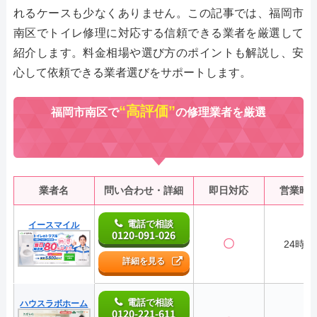
れるケースも少なくありません。この記事では、福岡市
南区でトイレ修理に対応する信頼できる業者を厳選して
紹介します。料金相場や選び方のポイントも解説し、安
心して依頼できる業者選びをサポートします。
“高評価”
福岡市南区で
の修理業者を厳選
業者名
問い合わせ・詳細
即日対応
営業時
電話で相談
イースマイル
0120-091-026
〇
24時間
詳細を見る
電話で相談
ハウスラボホーム
0120-221-611