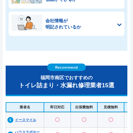
会社情報が
明記されているか
福岡市南区でおすすめの
トイレ詰まり・水漏れ修理業者15選
業者名
即日対応
出張費無料
見積無料
水
〇
〇
〇
イースマイル
ハウスラボホー