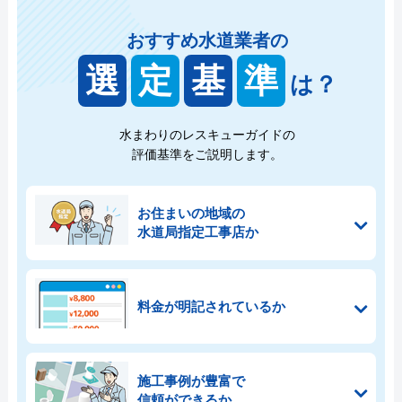
おすすめ水道業者の
選
定
基
準
は？
水まわりのレスキューガイドの
評価基準をご説明します。
お住まいの地域の
水道局指定工事店か
料金が明記されているか
施工事例が豊富で
信頼ができるか