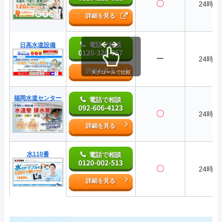
〇
24時間
詳細を見る
電話で相談
日高水道設備
0120-320-357
ー
24時間
詳細を見る
スクロールで比較
福岡水道センター
電話で相談
092-606-4123
〇
24時間
詳細を見る
水110番
電話で相談
0120-002-513
〇
24時間
詳細を見る