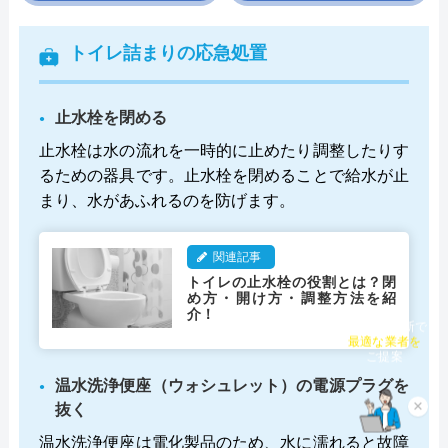
トイレ詰まりの応急処置
止水栓を閉める
止水栓は水の流れを一時的に止めたり調整したりす
るための器具です。止水栓を閉めることで給水が止
まり、水があふれるのを防げます。
関連記事
トイレの止水栓の役割とは？閉
め方・開け方・調整方法を紹
介！
チャット診断で
最適な業者を
ご提案
温水洗浄便座（ウォシュレット）の電源プラグを
抜く
×
温水洗浄便座は電化製品のため、水に濡れると故障