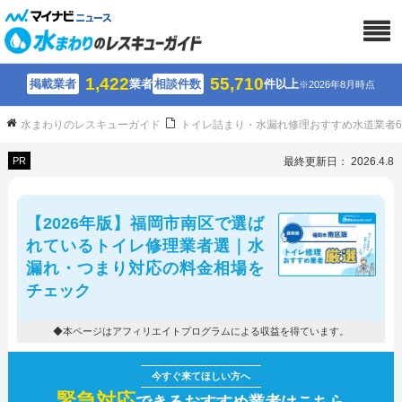
1,422
55,710
掲載業者
業者
相談件数
件以上
※2026年8月時点
水まわりのレスキューガイド
トイレ詰まり・水漏れ修理おすすめ水道業者
PR
最終更新日： 2026.4.8
【2026年版】福岡市南区で選ば
れているトイレ修理業者選｜水
漏れ・つまり対応の料金相場を
チェック
◆本ページはアフィリエイトプログラムによる収益を得ています。
緊急対応
できるおすすめ業者はこちら