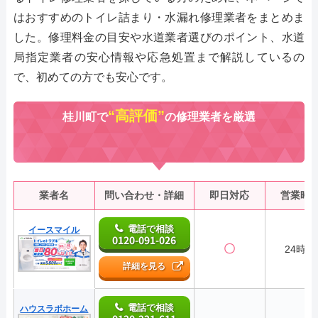
はおすすめのトイレ詰まり・水漏れ修理業者をまとめま
した。修理料金の目安や水道業者選びのポイント、水道
局指定業者の安心情報や応急処置まで解説しているの
で、初めての方でも安心です。
“高評価”
桂川町で
の修理業者を厳選
業者名
問い合わせ・詳細
即日対応
営業時
電話で相談
イースマイル
0120-091-026
〇
24時間
詳細を見る
電話で相談
ハウスラボホーム