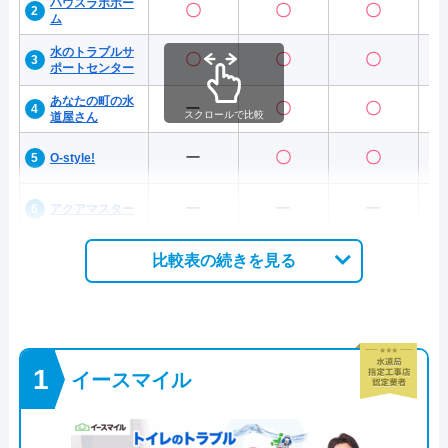
ハウスラボホー
〇
〇
〇
ム
水のトラブルサ
〇
〇
〇
ポートセンター
あなたの町の水
ー
〇
〇
スクロールで比較
道屋さん
ー
〇
〇
O-style!
ー
ー
ー
アクアマスター
比較表の続きを見る
イースマイル