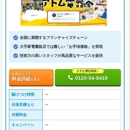
全国に展開するフランチャイズチェーン
大手家電量販店では難しい「お手頃価格」を実現
技術力の高いスタッフが高品質なサービスを提供
まずは電話相談！
公式サイトで
0120-54-8419
料金詳細
を見る
駆けつけ時間
ー
出張見積もり
ー
作業料金
キャンペーン
ー