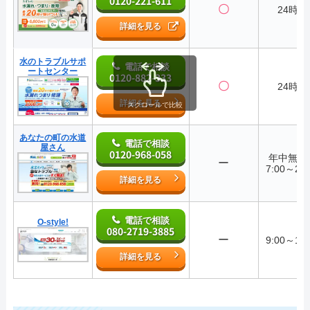
0120-221-611
〇
24時間
詳細を見る
水のトラブルサポ
電話で相談
ートセンター
0120-882-333
〇
24時間
詳細を見る
スクロールで比較
あなたの町の水道
電話で相談
屋さん
0120-968-058
年中無
ー
7:00～22:
詳細を見る
電話で相談
O-style!
080-2719-3885
ー
9:00～19:
詳細を見る