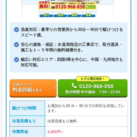
迅速対応：最寄りの営業所から30分～90分で駆けつける
スピード感。
安心の資格・保証：水道局指定の工事店で、取付器具・
施工も１～ 5 年間の無料補償付き。
幅広い対応エリア：四国4県を中心に、中国・九州地方も
対応可能。
まずは電話相談！
公式サイトで
0120-968-058
料金詳細
を見る
受付時間 年中無休 7:00～22:00
お電話から30 分～ 90 分での対応を目指してい
駆けつけ時間
ます。
出張見積もり
出張見積もり無料
作業料金
4,400円～