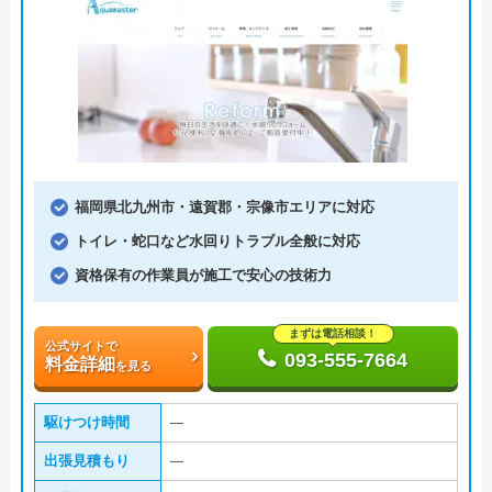
福岡県北九州市・遠賀郡・宗像市エリアに対応
トイレ・蛇口など水回りトラブル全般に対応
資格保有の作業員が施工で安心の技術力
まずは電話相談！
公式サイトで
093-555-7664
料金詳細
を見る
駆けつけ時間
―
出張見積もり
―