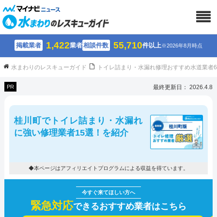
1,422
55,710
掲載業者
業者
相談件数
件以上
※2026年8月時点
水まわりのレスキューガイド
トイレ詰まり・水漏れ修理おすすめ水道業者
PR
最終更新日： 2026.4.8
桂川町でトイレ詰まり・水漏れ
に強い修理業者15選！を紹介
◆本ページはアフィリエイトプログラムによる収益を得ています。
緊急対応
できるおすすめ業者はこちら