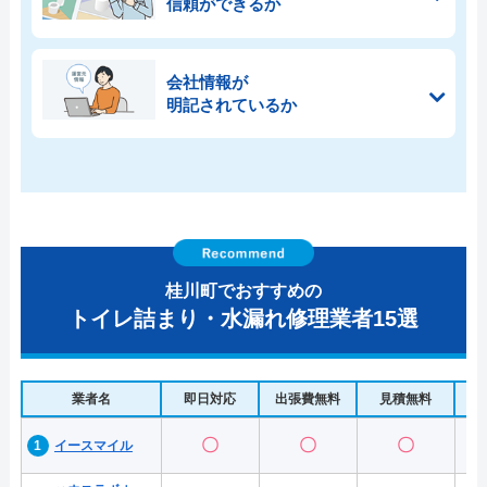
信頼ができるか
会社情報が
明記されているか
桂川町でおすすめの
トイレ詰まり・水漏れ修理業者15選
業者名
即日対応
出張費無料
見積無料
水
〇
〇
〇
イースマイル