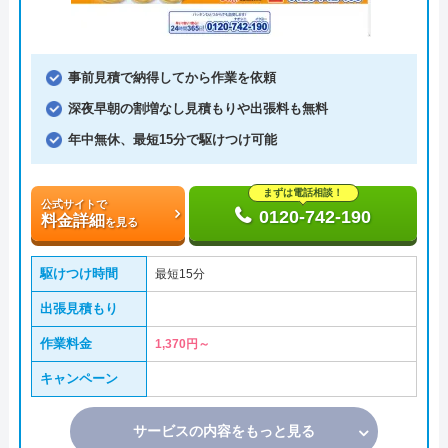
事前見積で納得してから作業を依頼
深夜早朝の割増なし見積もりや出張料も無料
年中無休、最短15分で駆けつけ可能
まずは電話相談！
公式サイトで
0120-742-190
料金詳細
を見る
駆けつけ時間
最短15分
出張見積もり
作業料金
1,370円～
キャンペーン
サービスの内容をもっと見る