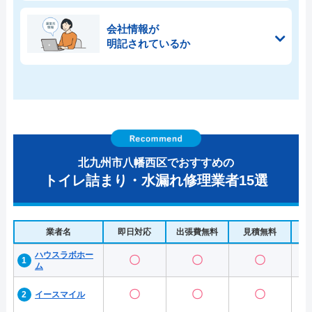
会社情報が
明記されているか
北九州市八幡西区でおすすめの
トイレ詰まり・水漏れ修理業者15選
業者名
即日対応
出張費無料
見積無料
水
ハウスラボホー
〇
〇
〇
ム
〇
〇
〇
イースマイル