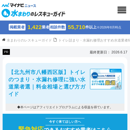
1,422
55,710
掲載業者
業者
相談件数
件以上
※2026年8月時点
水まわりのレスキューガイド
トイレ詰まり・水漏れ修理おすすめ水道業者
PR
最終更新日： 2026.6.17
【北九州市八幡西区版】トイレ
のつまり・水漏れ修理に強い水
道業者選｜料金相場と選び方ガ
イド
◆本ページはアフィリエイトプログラムによる収益を得ています。
緊急対応
できるおすすめ業者はこちら