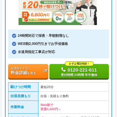
24時間対応で深夜・早朝割増なし
WEB割2,000円引きでお手頃価格
水道局指定工事店が対応
まずは電話相談！
公式サイトで
0120-221-611
料金詳細
を見る
受付時間 24時間 年中無休
駆けつけ時間
最短20分
出張見積もり
出張・見積もり無料
Web割で
作業料金
実質4,400円～