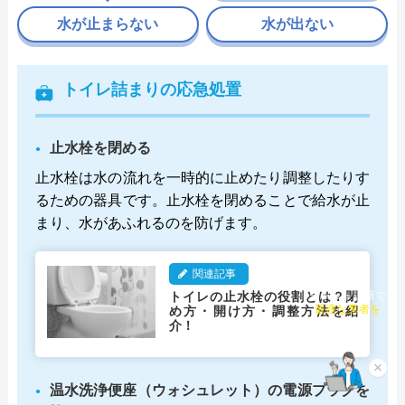
水が止まらない
水が出ない
トイレ詰まりの応急処置
止水栓を閉める
止水栓は水の流れを一時的に止めたり調整したりす
るための器具です。止水栓を閉めることで給水が止
まり、水があふれるのを防げます。
関連記事
トイレの止水栓の役割とは？閉
チャット診断で
め方・開け方・調整方法を紹
最適な業者を
介！
ご提案
×
温水洗浄便座（ウォシュレット）の電源プラグを