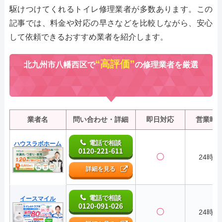
駆けつけてくれるトイレ修理業者が多数あります。この
記事では、料金や対応の早さなどを比較しながら、安心
して依頼できるおすすめ業者を紹介します。
“高評価”
北九州市八幡西区で
の修理業者を厳選
業者名
問い合わせ・詳細
即日対応
営業時
電話で相談
ハウスラボホーム
0120-221-611
〇
24時間
詳細を見る
電話で相談
イースマイル
0120-091-026
〇
24時間