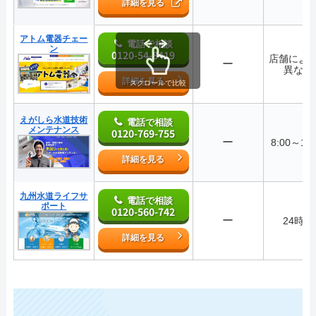
詳細を見る
アトム電器チェー
電話で相談
ン
0120-54-8419
店舗によ
ー
異なる
詳細を見る
スクロールで比較
えがしら水道技術
電話で相談
メンテナンス
0120-769-755
ー
8:00～19:
詳細を見る
九州水道ライフサ
電話で相談
ポート
0120-560-742
ー
24時間
詳細を見る