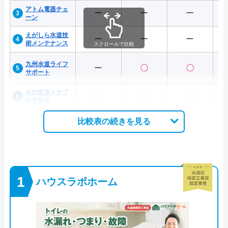
アトム電器チェ
ー
ー
ー
ーン
えがしら水道技
ー
ー
ー
術メンテナンス
スクロールで比較
九州水道ライフ
ー
〇
〇
サポート
水の生活トラブ
〇
〇
〇
ル救急車
比較表の続きを見る
ハウスラボホーム