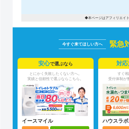
◆本ページはアフィリエイ
緊急
安心
対応
で選ぶなら
とにかく失敗したくない方へ。
すぐ相
実績と信頼性で選ぶならこちら。
受付体制が
イースマイル
ハウスラボ