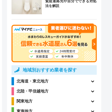
緊急連絡先や自分でできる対処
道局指定
クチコミ
法を解説
〇
ー
4.1
〇
（198件）
地域別おすすめ業者を探す
2.3
北海道・東北地方
ー
（15件）
北陸・甲信越地方
関東地方
東海地方