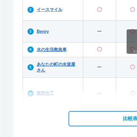
イースマイル
〇
〇
Benry
ー
〇
〇
〇
水の生活救急車
ス
あなたの町の水道屋
ー
〇
さん
坂田住工
ー
〇
比較