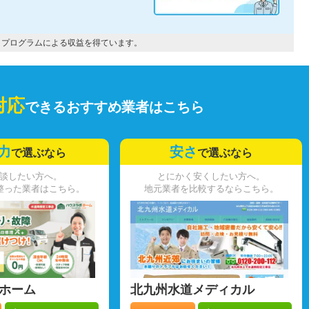
トプログラムによる収益を得ています。
対応
できるおすすめ業者はこちら
力
安さ
で選ぶなら
で選ぶなら
談したい方へ。
とにかく安くしたい方へ。
整った業者はこちら。
地元業者を比較するならこちら。
ホーム
北九州水道メディカル