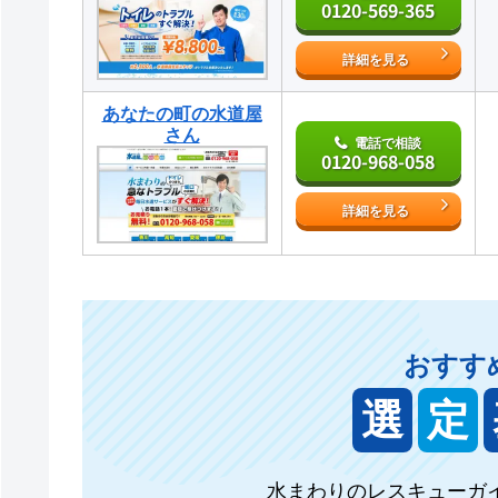
0120-569-365
詳細を見る
あなたの町の水道屋
さん
電話で相談
0120-968-058
詳細を見る
おすす
選
定
水まわりのレスキューガ