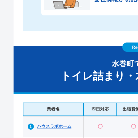
水巻町
トイレ詰まり・
業者名
即日対応
出張費
ハウスラボホーム
〇
〇