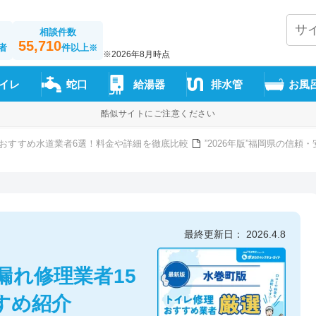
相談件数
55,710
者
件以上
※
※2026年8月時点
イレ
蛇口
給湯器
排水管
お風
酷似サイトにご注意ください
おすすめ水道業者6選！料金や詳細を徹底比較
”2026年版”福岡県の信
最終更新日： 2026.4.8
漏れ修理業者15
すめ紹介