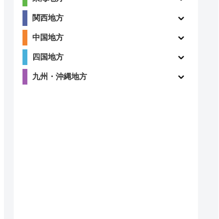
〇
ー
関西地方
中国地方
四国地方
〇
九州・沖縄地方
ー