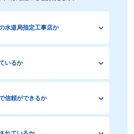
の
水道局指定工事店か
ているか
で
信頼ができるか
されているか