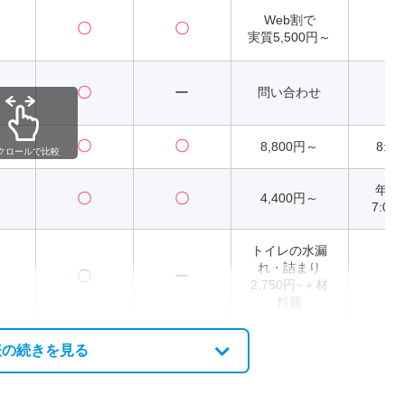
Web割で
〇
〇
2
実質5,500円～
〇
ー
問い合わせ
〇
〇
8,800円～
8:00
クロールで比較
年
〇
〇
4,400円～
7:00
トイレの水漏
れ・詰まり
〇
ー
2
2,750円~＋材
料費
表の続きを見る