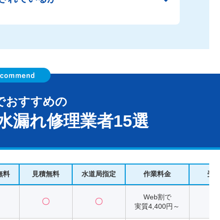
でおすすめの
水漏れ修理業者15選
無料
見積無料
水道局指定
作業料金
受
Web割で
〇
〇
2
実質4,400円～