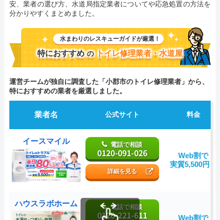
安、業者の選び方、水道局指定業者についてや応急処置の方法を
分かりやすくまとめました。
水まわりのレスキューガイドが厳選！
特におすすめ
トイレ修理業者・水道屋
の
運営チームが独自に調査した「小郡市のトイレ修理業者」から、
特におすすめの業者を厳選しました。
業者名
公式サイト
料金
イースマイル
電話で相談
0120-091-026
Web割で
実質5,500円～
詳細を見る
ハウスラボホーム
電話で相談
0120-221-611
Web割で