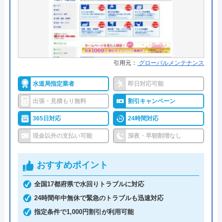
●保証・保険
―
運営会社
株式会社生活救急車
詳細は公式HPでご確認ください
代表者
楯広長
所在地
〒460-0008
おたすけステーション365がおすすめの理由
名古屋市中区栄1丁目14-15
引用元：
グローバルメンテナンス
おたすけステーション365は、株式会社リマドが運
対応エリア
全国（一部地域を除く）
水道局指定業者
即日対応可能
営する年中無休体制で緊急駆けつけ修理をおこなう
出張・見積もり無料
割引キャンペーン
水まわりトラブル解決のサービスです。
365日対応
24時間対応
全国統一価格で、北は北海道から南は熊本県まで対
現金以外の支払い可能
深夜・早朝割増なし
応します。
おすすめポイント
見積もりは無料ですので、まずはお電話でご相談く
全国17都府県で水回りトラブルに対応
ださい。
24時間年中無休で緊急のトラブルも迅速対応
0120-003-528
指定条件で1,000円割引が利用可能