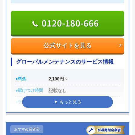
受付時間 8:00～21:00
0120-180-666
公式サイトを見る
おたすけステーション365の基本情報
公式サイトを見る
運営会社
株式会社リマド
グローバルメンテナンスのサービス情報
代表者
長谷川 祐貴
●料金
2,100円～
創業・設立
2000年 6月
●駆けつけ時間
記載なし
所在地
〒491-0813
愛知県一宮市千秋町町屋字宮浦6番地
●受付時間
24時間
対応エリア
23都道府県
●定休日
年中無休
●累計実績
記載なし
おすすめ業者⑦