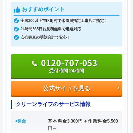
おすすめポイント
公式サイトを見る
全国300以上市区町村で水道局指定工事店に指定！
24時間365日お見積無料で迅速対応
グローバルメンテナンスのクチコ
安心実直の明朗会計で安心！
ミ on
3
（
4
件のクチコミ）
0120-707-053
※クチコミの内容について
受付時間 24時間
R F
公式サイトを見る
1 か月前
クリーンライフのサービス情報
リフォーム依頼しました、工事漏れありま
●料金
基本料金3,300円＋作業料金5,500
円～
す。 工事終わったあと、連絡取れなくなり