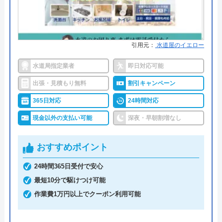
詳細は公式HPでご確認ください
株式会社八谷住宅設備がおすすめの理由
引用元：
水道屋のイエロー
株式会社八谷住宅設備は、福岡県全域に対応した、
水道局指定業者
即日対応可能
給湯器全般、トイレ、キッチンなど水廻りの修理や
出張・見積もり無料
割引キャンペーン
取替工事をしている業者です。
365日対応
24時間対応
これまで地域密着で福岡県内で累計約1,600世帯、累
現金以外の支払い可能
深夜・早朝割増なし
計3,000件以上のお客様の工事を行ってきました。長
府製作所・三菱電機・日立アプライアンスをはじめ
おすすめポイント
とした主要メーカーを幅広く取り扱っています。
24時間365日受付で安心
最短10分で駆けつけ可能
安心・信頼・格安をモットーに、お見積りをしてい
作業費1万円以上でクーポン利用可能
るだけでなく、メンテナンスや有償での点検を実施
しています。