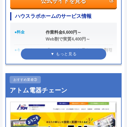
公式サイトを見る
電話で「ホームページを見た」と伝えるだけで3,000
円割引なので、相談する際は電話で相談し、忘れず
ハウスラボホームのサービス情報
に伝えるようにしましょう。
●料金
作業料金6,600円～
ちなみに、依頼せずとも見積もりにはお金はかから
Web割で実質4,400円～
ないので、相見積もりの際は必ず相談しておきたい
●キャンペーン
「ホームページを見た！」で割引
業者の一つです。
2,000円
イースマイルの詳細ページはこちら
●駆けつけ時間
最短20分
まずは電話相談！
0120-091-026
●受付時間
24時間
おすすめ業者③
受付時間 24時間
アトム電器チェーン
●定休日
年中無休
●出張見積もり
出張・見積もり無料
公式サイトを見る
●支払い方法
現金、クレジットカード、コンビ
ニ後払い、QRコード決済
イースマイルの基本情報