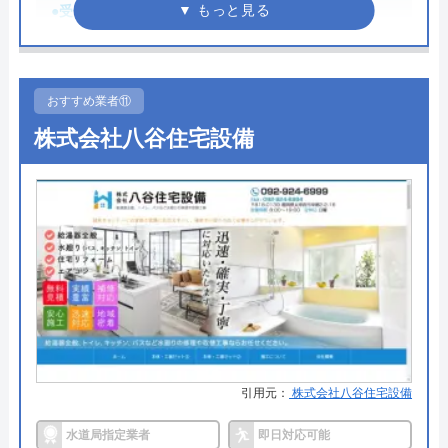
0120-511-511
●受付時間
24時間
受付時間 24時間
●定休日
年中無休
●累計実績
累計実績10万件以上
おすすめ業者⑪
公式サイトを見る
詳細は公式HPでご確認ください
株式会社八谷住宅設備
クラシアンの基本情報
株式会社あんしーがおすすめの理由
運営会社
株式会社クラシアン
株式会社あんしーは、水回りのトラブル修理やリフ
代表者
今田健治
ォームサービスを提供している業者です。水道局指
定工事店に登録されている業者なので、技術力にも
創業・設立
1991年6月21日創業
信頼がおけます。本社は熊本県にありますが、多数
所在地
〒222-0033
の支店もあるので西日本の12府県の依頼に対応可能
横浜市港北区新横浜3-1-9 アリーナタ
です。各府県内全域が対応エリアとしているので、
ワー13階
該当府県にお住いの方であればあんしーを利用する
引用元：
株式会社八谷住宅設備
ことができます。24時間年中無休で営業しているの
対応エリア
全国
水道局指定業者
即日対応可能