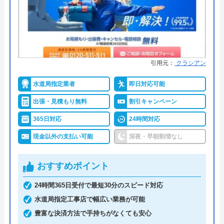
●保証・保険
PL保険加入
クリーンライフのクチコミ on
詳細は公式HPでご確認ください
4.8
（
410
件のクチコミ）
※クチコミの内容について
街角水道工事相談所がおすすめの理由
引用元：
クラシアン
街角水道工事相談所は全国に対応しているトイレ修
水道局指定業者
即日対応可能
うまい棒エビマヨ
理業者です。給水装置工事主任技術者の資格を保有
2 か月前
出張・見積もり無料
割引キャンペーン
したスタッフが最短30分で駆けつけてくれ、しっか
りと修理を行なってくれます。
365日対応
24時間対応
明瞭会計であるため、工事前の見積もり金額から増
現金以外の支払い可能
深夜・早朝割増なし
スムーズに対応して頂けて助かりました。ト
えることはありません。ちなみに簡単な水漏れ等は
イレの交換部分もその都度言って下さって助
5,800円～から対応してくれます。
おすすめポイント
かりました。
支払い方法は現金以外にも銀行振込・クレジットカ
24時間365日受付で最短30分のスピード対応
ード・コンビニ決済から選べるため緊急トラブル時
水道局指定工事店で幅広い業務が可能
でも安心です。
豊富な決済方法で手持ちがなくても安心
出張費・見積もり料も無料で、24時間電話で相談を