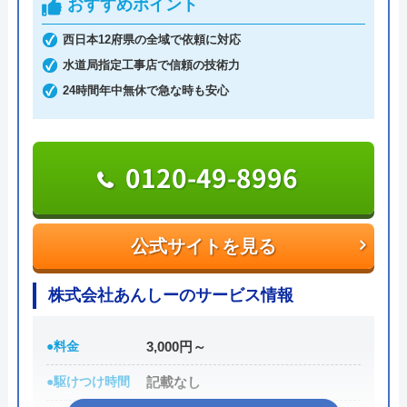
おすすめポイント
企業も利用しており、そういった点でも間違いなく
悪質な業者ではありません。
西日本12府県の全域で依頼に対応
水道局指定工事店で信頼の技術力
作業にかかる金額自体は他の業者とそれほど変わら
24時間年中無休で急な時も安心
ず、残念ながら割引等もありませんが、2回目以降
は10%OFFで修理·交換を行ってくれます。作業内
容・費用を説明し、承諾のサインをもらってから作
0120-49-8996
業に入るので安心です。作業料金とは別に事務手数
料として諸経費がかかるので、費用をしっかりと確
認してから承諾のサインをしましょう。
公式サイトを見る
各市区から認可を受けている水道局指定工事店であ
株式会社あんしーのサービス情報
り、研修制度や資格取得支援などによるスタッフの
技術品質向上にも力をいれているため安心して作業
●料金
3,000円～
を任せることができるでしょう。
●駆けつけ時間
記載なし