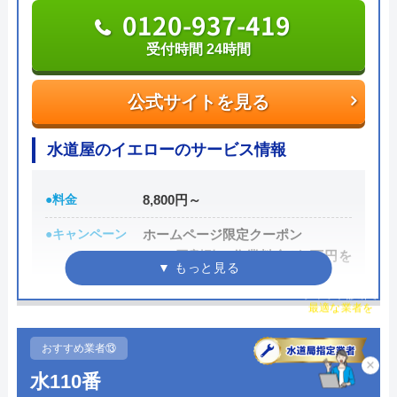
0120-937-419
092-924-6999
受付時間 24時間
受付時間 8:00～19:00
公式サイトを見る
公式サイトを見る
水道屋のイエローのサービス情報
株式会社八谷住宅設備の基本情報
●料金
8,800円～
運営会社
株式会社八谷住宅設備
●キャンペーン
ホームページ限定クーポン
代表者
八谷公治
1,000円割引（作業料金が1万円を
超えた場合）
創業・設立
1980年7月設立
チャット診断で
最適な業者を
●駆けつけ時間
早ければ10分～20分
ご提案
所在地
〒818-0139
●受付時間
24時間
福岡県太宰府市宰都2-2-16
おすすめ業者⑬
×
水110番
●定休日
なし（年中無休）
対応エリア
福岡県全域