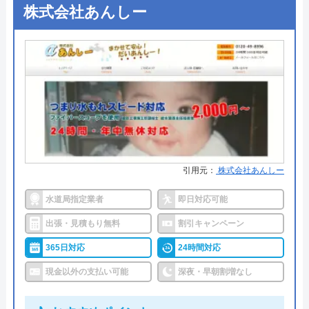
東京都千代田区九段南2-4-11 パシフィ
●出張見積もり
お見積り・出張費無料※ご成約に
株式会社あんしー
ックスクエア九段南9F
至らない場合は出張費がかかる事
がございます
対応エリア
全国
●支払い方法
現金、クレジットカード、コンビ
ニ決済、QRコード決済、ショッピ
ングローン、デビットカード決
済、銀行決済
●累計実績
依頼件数194万件以上（2023年累
計）
引用元：
株式会社あんしー
●保証・保険
―
水道局指定業者
即日対応可能
詳細は公式HPでご確認ください
出張・見積もり無料
割引キャンペーン
365日対応
24時間対応
クラシアンがおすすめの理由
現金以外の支払い可能
深夜・早朝割増なし
クラシアンはTVCMを放送しており、その知名度の
高さは信頼できるポイントです。業界問わず多くの