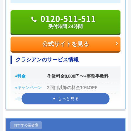
受け付けているので、気軽に見積依頼をしてみては
いかがでしょうか。
0120-511-511
Googleクチコミを見る
受付時間 24時間
0120-776-044
受付時間 24時間
公式サイトを見る
公式サイトを見る
クラシアンのサービス情報
街角水道工事相談所の基本情報
●料金
作業料金8,800円〜+事務手数料
運営会社
トラベルブック株式会社
●キャンペーン
2回目以降の料金10%OFF
●駆けつけ時間
最短30分
代表者
長田龍
●受付時間
24時間
創業・設立
2014年5月
●定休日
年中無休
所在地
〒102-0074
おすすめ業者⑩