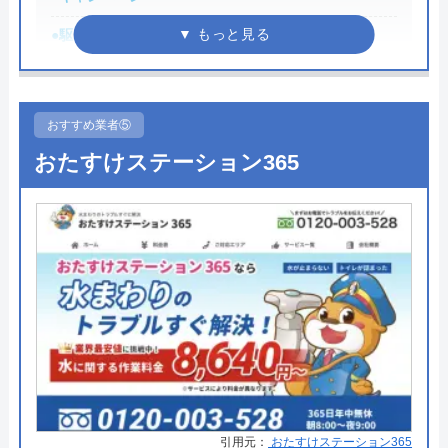
所在地
〒583-0871
●駆けつけ時間
最短30分
大阪府羽曳野市野々上4-6-5
●受付時間
8:00-22:00
対応エリア
関東、東北、信越、北陸、中部、関
●定休日
年中無休
西、中国、四国、九州各都道府県
おすすめ業者⑤
●出張見積もり
出張見積もり無料
おたすけステーション365
アトム電器チェーンのクチコミ
●支払い方法
現金、クレジットカード
on
●累計実績
施工対応数240万件以上
2.4
（
5
件のクチコミ）
●保証・保険
―
※クチコミの内容について
詳細は公式HPでご確認ください
しげやん
水の生活救急車がおすすめの理由
8 か月前
拠点数2270店舗と日本全国に拠点を構え、年中無休
で対応をしています。日中はコールセンターにて問
引用元：
おたすけステーション365