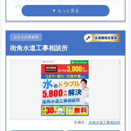
ました。 困ってます。オススメできない業
●キャンペーン
WEB限定3,000円OFF
者です。
※10,000円以上で適用
●駆けつけ時間
最短30分
●受付時間
24時間
おすすめ業者⑧
街角水道工事相談所
●定休日
年中無休
Googleクチコミを見る
●出張見積もり
出張見積もり無料
●支払い方法
現金、銀行振込、クレジットカー
ド、コンビニ後払い、QR決済
●累計実績
施工実績30万件を達成
●保証・保険
修理に応じて1～3年の無料点検、
無料保証を用意
詳細は公式HPでご確認ください
引用元：
街角水道工事相談所
す