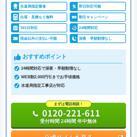
水道局指定業者
即日対応可能
詳細は公式HPでご確認ください
出張・見積もり無料
割引キャンペーン
イースマイルがおすすめの理由
365日対応
24時間対応
現金以外の支払い可能
深夜・早朝割増なし
イースマイルは対応する自治体で適切な工事ができ
ると認められている水道局指定業者です。
おすすめポイント
土日祝日・深夜早朝含む24時間365日、いつ相談し
24時間対応で深夜・早朝割増なし
ても割増料金がかからず、作業が始まるまでは一切
WEB割2,000円引きでお手頃価格
費用がかからないかなり信頼できる業者です。
水道局指定工事店が対応
実績も豊富で、スタッフの研修にも力を入れている
まずは電話相談！
ため技術力はもちろん接客もよく、トイレや排水
0120-221-611
管、給湯器や蛇口の修理交換まで水回りのことなら
受付時間 24時間 年中無休
何でも相談できます。