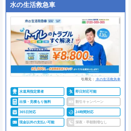
Googleクチコミを見る
●出張見積もり
ー
水の生活救急車
公式サイトを見る
●支払い方法
ー
ハウスラボホームの基本情報
●累計実績
ー
●保証・保険
ー
運営会社
株式会社ハウスラボ
詳細は公式HPでご確認ください
代表者
勝島崇裕
創業・設立
2024年11月設立
アトム電器チェーンがおすすめの理由
所在地
〒113-0033
アトム電器チェーンは、全国展開を果たしている
引用元：
水の生活救急車
東京都文京区本郷5-1-11
「まるの電器屋さん」のフランチャイズチェーンで
す。給湯器の設置にも対応していますが、全国に店
水道局指定業者
即日対応可能
対応エリア
全国33拠点
舗があるため各店舗の営業時間、定休日が異なりま
出張・見積もり無料
割引キャンペーン
対応エリア詳
小郡市のトイレ水漏れ・つまり修理に
す。依頼する際には、公式ホームページから事前に
365日対応
24時間対応
細
駆けつけ対応｜水道局指定業者ハウス
確認しておくとよいでしょう。
ラボホーム
現金以外の支払い可能
深夜・早朝割増なし