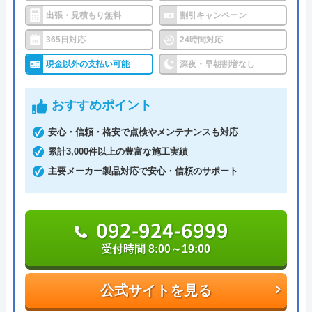
で、緊急のトラブルがあった際もお気軽にご連絡く
出張・見積もり無料
割引キャンペーン
ださい。
クラシアンのクチコミ on
365日対応
24時間対応
3.9
（
105
件のクチコミ）
0120-49-8996
現金以外の支払い可能
深夜・早朝割増なし
※クチコミの内容について
おすすめポイント
公式サイトを見る
安心・信頼・格安で点検やメンテナンスも対応
REO
累計3,000件以上の豊富な施工実績
2 か月前
株式会社あんしーのクチコミ on
主要メーカー製品対応で安心・信頼のサポート
5
（
3
件のクチコミ）
※クチコミの内容について
新築ですが、トイレが詰まり、厚木営業所の
092-924-6999
方に来ていただきました。｢家中の配管の高
受付時間 8:00～19:00
圧洗浄が必要｣と言われましたが、高額で出
安永義一郎
せませんでした。仕方なく自分でスッポンを
2 年前
公式サイトを見る
使い、つまりを除去しました。高圧洗浄が本
当に必要だったのかは、よく分かりませんで