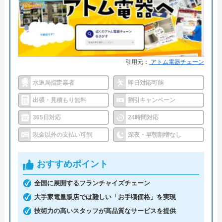
●累計実績
提携先は大手企業との法人契約多
運営会社
株式会社イースマイル
数
代表者
島村禮孝
●保証・保険
商品保証最長10年・施工保証最長5
年
創業・設立
1992年6月1日創立
引用元：
アトム電器チェーン
詳細は公式HPでご確認ください
所在地
〒542-0066
水道局指定業者
即日対応可能
大阪府大阪市中央区瓦屋町3丁目7-3 イ
ハウスラボホームがおすすめの理由
ースマイルビル
出張・見積もり無料
割引キャンペーン
ハウスラボホームは全国各地に拠点を構えている水
365日対応
24時間対応
対応エリア
39都道府県
道修理業者です。トイレ、キッチン、浴室などの水
現金以外の支払い可能
深夜・早朝割増なし
対応エリア詳
小郡市のトイレ詰まり・水漏れ修理は
まわりトラブル全般に対応しており、作業料金が
細
町の水道屋イースマイル｜水道局指定
6,600円からとお手頃価格で提供をしています。
おすすめポイント
店
全国に展開するフランチャイズチェーン
万が一、水まわりに問題が発生した場合は、最短20
大手家電量販店では難しい「お手頃価格」を実現
イースマイルのクチコミ on
分でお客様の元にスタッフが駆けつけます。出張見
技術力の高いスタッフが高品質なサービスを提供
積もりキャンセルは0円、深夜早朝でも割増料金は
4.1
（
198
件のクチコミ）