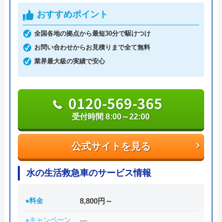
系列電器店や大手家電量販店では難しい「お手頃価
おすすめポイント
格」を提供し、設置・交換も技術力の高いスタッフ
が対応してくれるなど高品質なサービスを受けられ
全国各地の拠点から最短30分で駆けつけ
るのが大きな特徴です。
お問い合わせからお見積りまで全て無料
業界最大級の実績で安心
0120-54-8419
0120-569-365
受付時間 8:00～22:00
公式サイトを見る
公式サイトを見る
アトム電器チェーンの基本情報
運営会社
株式会社アトムチェーン本部
水の生活救急車のサービス情報
代表者
井坂博史
●料金
8,800円～
創業・設立
1989年11月設立
●キャンペーン
―