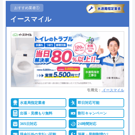
おすすめ業者①
イースマイル
引用元：
イースマイル
水道局指定業者
即日対応可能
出張・見積もり無料
割引キャンペーン
365日対応
24時間対応
現金以外の支払い可能
深夜・早朝割増なし