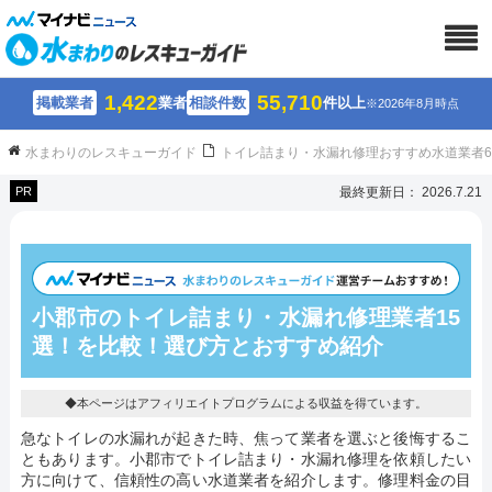
1,422
55,710
掲載業者
業者
相談件数
件以上
※2026年8月時点
水まわりのレスキューガイド
トイレ詰まり・水漏れ修理おすすめ水道業者
PR
最終更新日： 2026.7.21
小郡市のトイレ詰まり・水漏れ修理業者15
選！を比較！選び方とおすすめ紹介
◆本ページはアフィリエイトプログラムによる収益を得ています。
急なトイレの水漏れが起きた時、焦って業者を選ぶと後悔するこ
ともあります。小郡市でトイレ詰まり・水漏れ修理を依頼したい
方に向けて、信頼性の高い水道業者を紹介します。修理料金の目