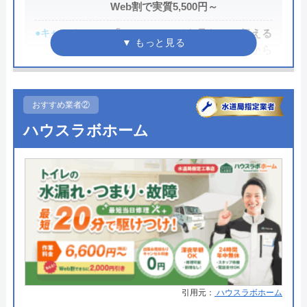
Web割で実質5,500円～
●キャンペーン
「ホームページを見た」と伝える
だけで、WEB割で作業料金から
3,000円割引！
●駆けつけ時間
最短20分
おすすめ業者②
●受付時間
24時間
ハウスラボホーム
●定休日
年中無休
●出張見積もり
出張・見積もり無料
●支払い方法
現金、銀行振込、モバイル、後払
い決済、クレジットカード
●累計実績
年間25万件、累計500万件の修理交
換実績
●保証・保険
工事保証12年・商品保証10年(最
引用元：
ハウスラボホーム
大)