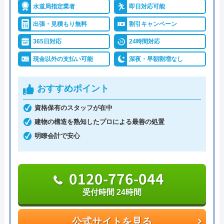
水道局指定業者
即日対応可能
クリーンライフがおすすめの理由
出張・見積もり無料
割引キャンペーン
クリーンライフは年中無休で、最短30分駆けつけ、
休日・深夜も出張費無料などのサービスを売りにし
365日対応
24時間対応
ています。
現金以外の支払い可能
深夜・早朝割増なし
指定給水装置工事事業者（水道局指定工事店）で下
おすすめポイント
請けに依頼することなく自社でしっかりと教育や研
資格保有のスタッフが在中
修を受けた有資格者のスタッフが対応してくれるの
建物の構造を熟知したプロによる最善の処置
で安心です。
明瞭会計で安心
また、見積もり時や施工後などにトラブルが起こっ
た場合には、スタッフから渡されている名刺の裏に
0120-776-044
書かれている番号に電話すれば、各エリアの担当が
受付時間 24時間
対応してくれます。見積もり無料で、キャンセル料
も不要です。施工前に必ず修理内容と費用を提示
公式サイトを見る