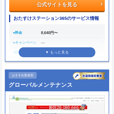
公式サイトを見る
また、取扱いメーカーに関しても幅広いため、水ま
おたすけステーション365のサービス情報
わりトラブルで困った際には頼りになる業者でしょ
う。
●料金
8,640円〜
もちろん見積もりは無料ですし、出張・キャンセル
●キャンペーン
―
についても無料ですので、まずはサイトを覗いてみ
●駆けつけ時間
―
てはいかがでしょうか？
●受付時間
平日8:00〜21:00／土日祝8:00〜
0120-569-365
19:00
おすすめ業者⑥
受付時間 8:00～22:00
●定休日
年中無休
グローバルメンテナンス
●出張見積もり
見積もり無料
公式サイトを見る
●支払い方法
―
水の生活救急車の基本情報
●累計実績
有り