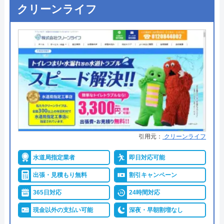
詳細は公式HPでご確認ください
クリーンライフ
グローバルメンテナンスがおすすめの理由
グローバルメンテナンスは近畿、東海、関東、中
国、九州の合計17都府県を対象に水回りトラブルに
対応している水道修理業者です。
24時間年中無休で依頼を受け付けており、急なトラ
ブルにも迅速に対応してもらえるので、対象エリア
にお住いの方にはおすすめの業者です。
引用元：
クリーンライフ
水道局指定業者
即日対応可能
ご依頼時に条件を満たせば1,000円の割引を受けられ
出張・見積もり無料
割引キャンペーン
るので、忘れずにご依頼ください。
365日対応
24時間対応
0120-180-666
現金以外の支払い可能
深夜・早朝割増なし