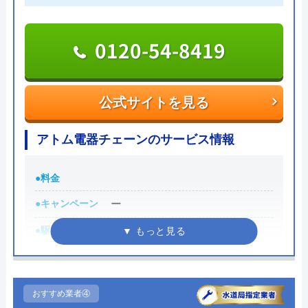
一切ありません。業務や知識の習得のために厳しい
※クチコミの内容について
自社研修を実施しているため、技術には問題ないよ
0120-54-8419
うです。
りえP
トラブルの原因や作業例などが分かりやすく記載さ
2 か月前
公式サイトを見る
れており、依頼の際も安心できますね。候補のひと
つにしてみてください。
アトム電器チェーンのサービス情報
トイレが詰まって本当に困っていましたが、
ちなみに、電話で連絡した際に「サイトを見た」と
イースマイルさんに依頼して大正解でした！
●料金
伝えると作業料金が2,000円割引になるWEB割があ
連絡後すぐに駆けつけてくださり、あっとい
りますので、相談する際は必ず電話で相談し、その
う間に解決。スタッフの方も非常に丁寧で、
●キャンペーン
ー
際には必ず「サイトを見た」と伝えましょう。
安心して任せられました。これでまた快適に
●駆けつけ時間
ー
使えます。迅速な対応に心から感謝します！
まずは電話相談！
●受付時間
0120-221-611
店舗によって異なる
●定休日
受付時間 24時間 年中無休
店舗によって異なる
おすすめ業者④