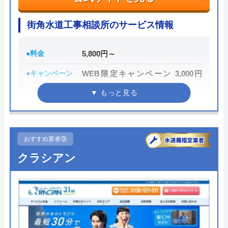
し、施主が納得した上で修理を行います。
街角水道工事相談所のサービス情報
0120-707-053
受付時間 24時間
●料金
5,800円～
●キャンペーン
WEB限定キャンペーン 3,000円
公式サイトを見る
OFF
クリーンライフの基本情報
●駆けつけ時間
最短30分
●受付時間
24時間
運営会社
株式会社クリーンライフ
おすすめ業者⑨
●定休日
年中無休
代表者
元村祐次
クラシアン
●出張見積もり
出張・見積無料
所在地
〒564-0052
●支払い方法
現金・銀行振込・クレジットカー
大阪府吹田市広芝町6-10
ド・コンビニ払い
対応エリア
全国
●累計実績
―