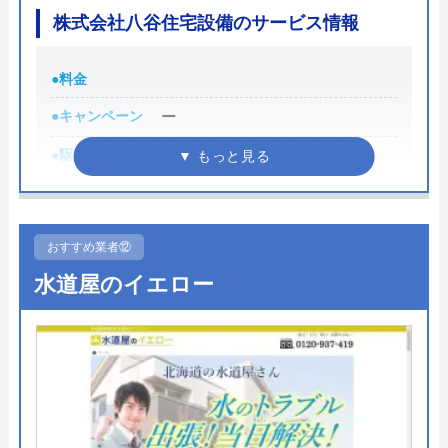
株式会社八谷住宅設備のサービス情報
した。
数年前に店舗のトイレ交換と一部改装を貴店
に頼みました。仕事の丁寧さは素晴らしかっ
●料金
Googleクチコミを見る
たです。また改装の機会があれば貴店に頼み
●キャンペーン
ー
たいです。
●駆けつけ時間
最短即日
●受付時間
8:00～19:00
●定休日
第2土曜日、日曜日
おすすめ業者⑫
●出張見積もり
見積もり無料
水道屋のイエロー
Googleクチコミを見る
●支払い方法
現金、銀行振込、クレジットカー
ド、PayPay
●累計実績
工事実績3,000件以上 1,600世帯以
上
●保証・保険
ー