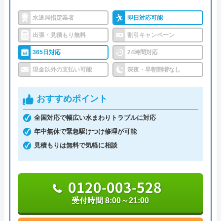
い合わせ受付をしてくれるので、すぐに相談ができ
アトム電器チェーン下山手店にエアコンの購
水道局指定業者
即日対応可能
水トラブルの不安もすぐに解消できます。
入と施工をお願いしたいと電話したところ、
出張・見積もり無料
割引キャンペーン
一見客は取り扱いできないとのこと、ホーム
調整作業のみであれば8,800円～と明朗会計。問い合
365日対応
24時間対応
ページは完全に誇大広告です。
わせから見積もりまですべて無料でできるので、ま
現金以外の支払い可能
深夜・早朝割増なし
ずは電話相談をしてみることをおすすめします。
おすすめポイント
日本全国の水トラブルに対応している水の生活救急
車はトイレのみならず洗面所やキッチン、お風呂な
全国対応で幅広い水まわりトラブルに対応
Googleクチコミを見る
どにも対応してくれる水まわりトラブル解決のスペ
年中無休で緊急駆けつけ修理が可能
シャリストです。
見積もりは無料で気軽に相談
おすすめポイントとしてはこれまでの施工対応実績
0120-003-528
は240万件以上と豊富な実績数があり、また最短5分
で業者を手配してくれて最短30分でスピード駆け付
受付時間 8:00～21:00
けしてくれるところです。