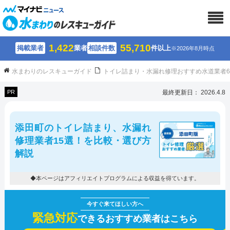
1,422
55,710
掲載業者
業者
相談件数
件以上
※2026年8月時点
水まわりのレスキューガイド
トイレ詰まり・水漏れ修理おすすめ水道業者
PR
最終更新日： 2026.4.8
添田町のトイレ詰まり、水漏れ
修理業者15選！を比較・選び方
解説
◆本ページはアフィリエイトプログラムによる収益を得ています。
緊急対応
できるおすすめ業者はこちら