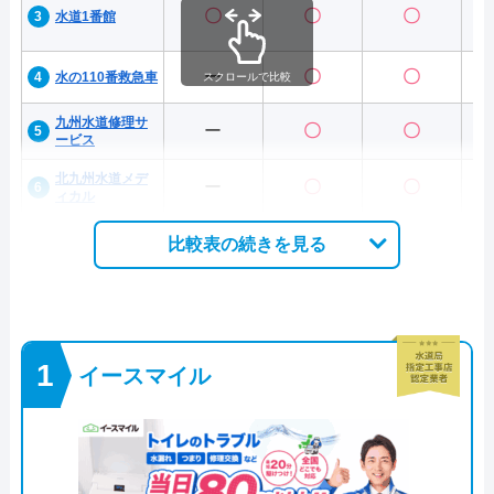
〇
〇
〇
水道1番館
ー
〇
〇
水の110番救急車
スクロールで比較
九州水道修理サ
ー
〇
〇
ービス
北九州水道メデ
ー
〇
〇
ィカル
比較表の続きを見る
イースマイル