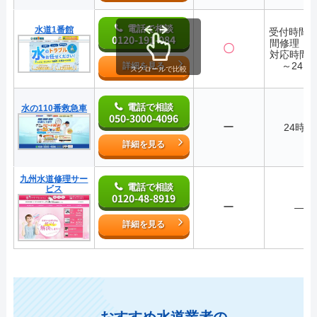
電話で相談
水道1番館
受付時間2
0120-191-084
間修理・
〇
対応時間7:
～24:0
詳細を見る
スクロールで比較
電話で相談
水の110番救急車
050-3000-4096
ー
24時間
詳細を見る
九州水道修理サー
電話で相談
ビス
0120-48-8919
ー
―
詳細を見る
おすすめ水道業者の