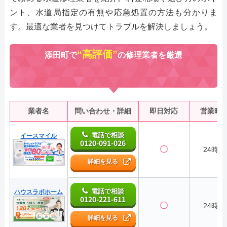
ント、水道局指定の有無や応急処置の方法も分かりま
す。最適な業者を見つけてトラブルを解決しましょう。
“高評価”
添田町で
の修理業者を厳選
業者名
問い合わせ・詳細
即日対応
営業時
電話で相談
イースマイル
0120-091-026
〇
24時間
詳細を見る
電話で相談
ハウスラボホーム
0120-221-611
〇
24時間
詳細を見る