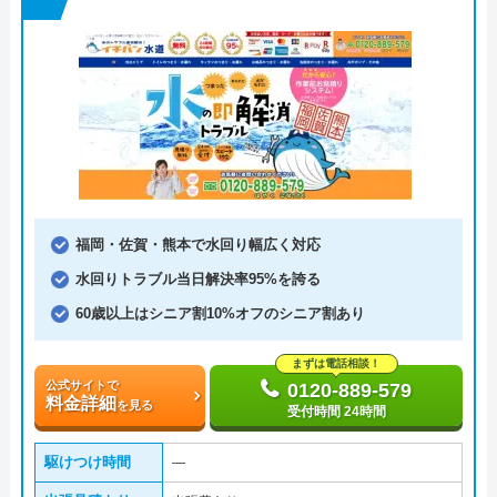
福岡・佐賀・熊本で水回り幅広く対応
水回りトラブル当日解決率95%を誇る
60歳以上はシニア割10%オフのシニア割あり
まずは電話相談！
公式サイトで
0120-889-579
料金詳細
を見る
受付時間 24時間
駆けつけ時間
―