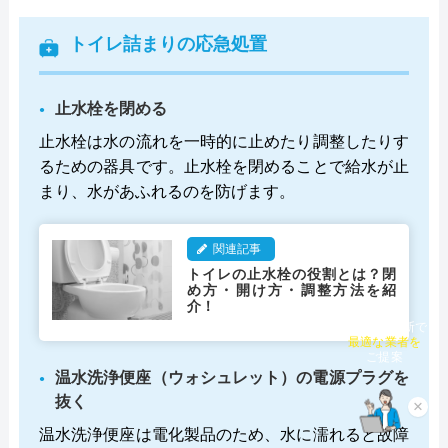
トイレ詰まりの応急処置
止水栓を閉める
止水栓は水の流れを一時的に止めたり調整したりす
るための器具です。止水栓を閉めることで給水が止
まり、水があふれるのを防げます。
関連記事
トイレの止水栓の役割とは？閉
め方・開け方・調整方法を紹
介！
チャット診断で
最適な業者を
ご提案
温水洗浄便座（ウォシュレット）の電源プラグを
抜く
×
温水洗浄便座は電化製品のため、水に濡れると故障