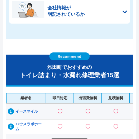
会社情報が
明記されているか
添田町でおすすめの
トイレ詰まり・水漏れ修理業者15選
業者名
即日対応
出張費無料
見積無料
水
〇
〇
〇
イースマイル
ハウスラボホー
〇
〇
〇
ム