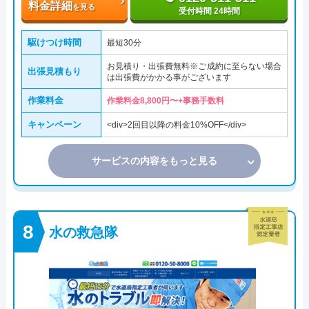
料金詳細
を見る
受付時間 24時間
駆けつけ時間
最短30分
お見積り・出張費無料※ご成約に至らない場合
出張見積もり
は出張費がかかる事がございます
作業料金
作業料金8,800円〜+事務手数料
キャンペーン
<div>2回目以降の料金10%OFF</div>
サービスの内容をもっと見る
水の救急隊