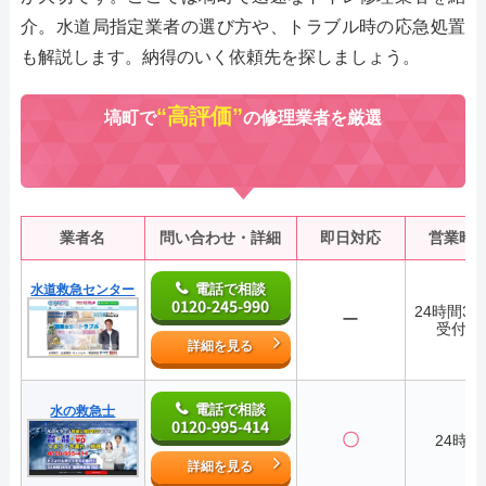
介。水道局指定業者の選び方や、トラブル時の応急処置
も解説します。納得のいく依頼先を探しましょう。
“高評価”
塙町で
の修理業者を厳選
業者名
問い合わせ・詳細
即日対応
営業時
電話で相談
水道救急センター
0120-245-990
24時間36
ー
受付中
詳細を見る
電話で相談
水の救急士
0120-995-414
〇
24時間
詳細を見る