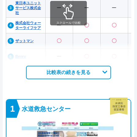
東日本ユニット
ー
ー
ー
サービス株式会
社
株式会社ウォー
スクロールで比較
ー
〇
〇
ターライフケア
〇
〇
〇
ザットマン
ー
〇
〇
Benry
比較表の続きを見る
水道救急センター