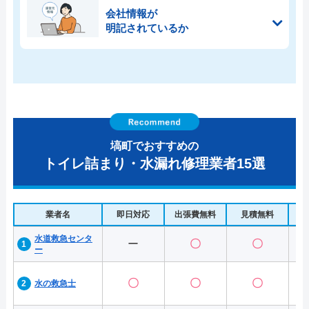
会社情報が
明記されているか
塙町でおすすめの
トイレ詰まり・水漏れ修理業者15選
業者名
即日対応
出張費無料
見積無料
水
水道救急センタ
ー
〇
〇
ー
〇
〇
〇
水の救急士