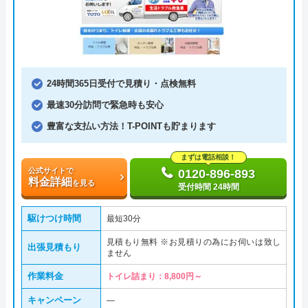
24時間365日受付で見積り・点検無料
最速30分訪問で緊急時も安心
豊富な支払い方法！T-POINTも貯まります
まずは電話相談！
公式サイトで
0120-896-893
料金詳細
を見る
受付時間 24時間
駆けつけ時間
最短30分
見積もり無料 ※お見積りの為にお伺いは致し
出張見積もり
ません
作業料金
トイレ詰まり：8,800円～
キャンペーン
―