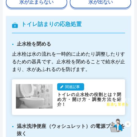
水が止まらない
水が出ない
トイレ詰まりの応急処置
止水栓を閉める
止水栓は水の流れを一時的に止めたり調整したりす
るための器具です。止水栓を閉めることで給水が止
まり、水があふれるのを防げます。
関連記事
トイレの止水栓の役割とは？閉
め方・開け方・調整方法を紹
チャット診断で
介！
最適な業者を
ご提案
温水洗浄便座（ウォシュレット）の電源プラグを
×
抜く