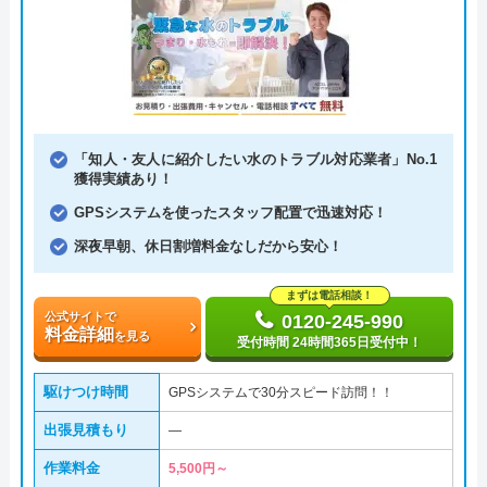
「知人・友人に紹介したい水のトラブル対応業者」No.1
獲得実績あり！
GPSシステムを使ったスタッフ配置で迅速対応！
深夜早朝、休日割増料金なしだから安心！
まずは電話相談！
公式サイトで
0120-245-990
料金詳細
を見る
受付時間 24時間365日受付中！
駆けつけ時間
GPSシステムで30分スピード訪問！！
出張見積もり
―
作業料金
5,500円～