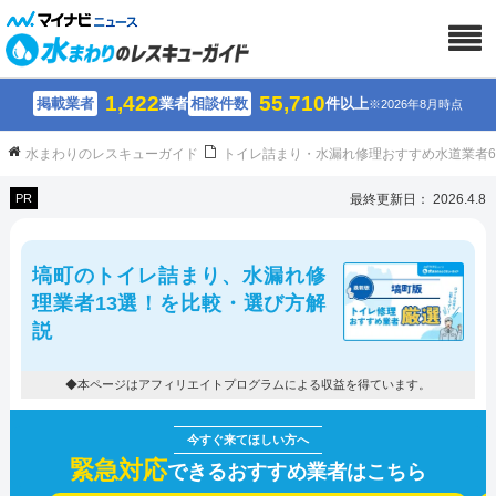
1,422
55,710
掲載業者
業者
相談件数
件以上
※2026年8月時点
水まわりのレスキューガイド
トイレ詰まり・水漏れ修理おすすめ水道業者
PR
最終更新日： 2026.4.8
塙町のトイレ詰まり、水漏れ修
理業者13選！を比較・選び方解
説
◆本ページはアフィリエイトプログラムによる収益を得ています。
緊急対応
できるおすすめ業者はこちら