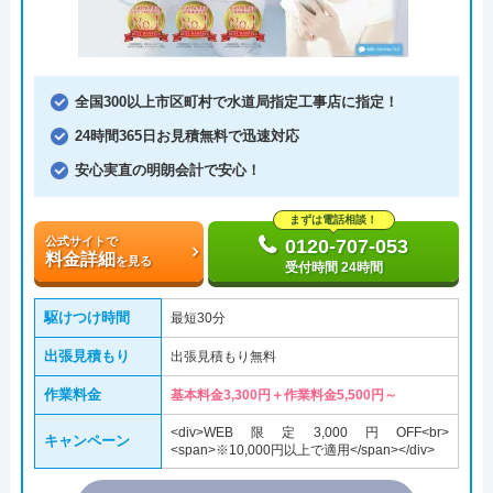
全国300以上市区町村で水道局指定工事店に指定！
24時間365日お見積無料で迅速対応
安心実直の明朗会計で安心！
まずは電話相談！
公式サイトで
0120-707-053
料金詳細
を見る
受付時間 24時間
駆けつけ時間
最短30分
出張見積もり
出張見積もり無料
作業料金
基本料金3,300円＋作業料金5,500円～
<div>WEB限定3,000円OFF<br>
キャンペーン
<span>※10,000円以上で適用</span></div>