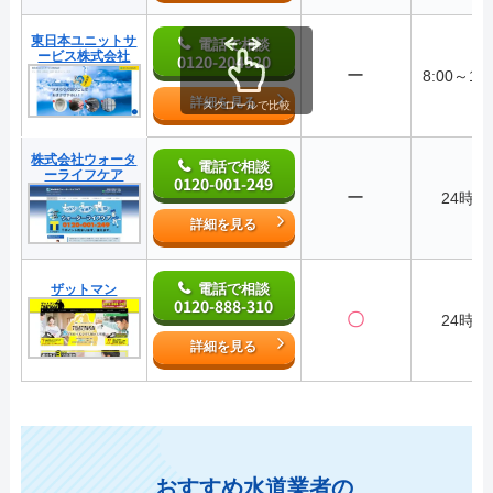
東日本ユニットサ
電話で相談
ービス株式会社
0120-204920
ー
8:00～17:
詳細を見る
スクロールで比較
株式会社ウォータ
電話で相談
ーライフケア
0120-001-249
ー
24時間
詳細を見る
電話で相談
ザットマン
0120-888-310
〇
24時間
詳細を見る
おすすめ水道業者の