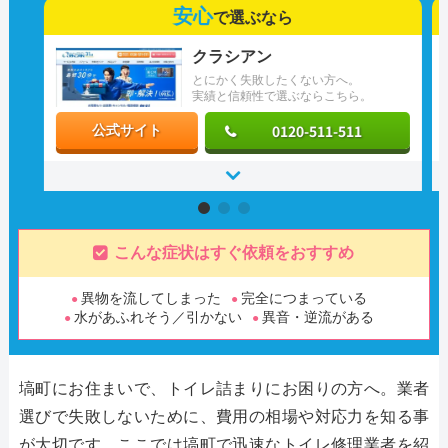
安心
で選ぶなら
クラシアン
とにかく失敗したくない方へ。
実績と信頼性で選ぶならこちら。
0120-511-511
公式サイト
こんな症状はすぐ依頼をおすすめ
異物を流してしまった
完全につまっている
水があふれそう／引かない
異音・逆流がある
塙町にお住まいで、トイレ詰まりにお困りの方へ。業者
選びで失敗しないために、費用の相場や対応力を知る事
が大切です。ここでは塙町で迅速なトイレ修理業者を紹