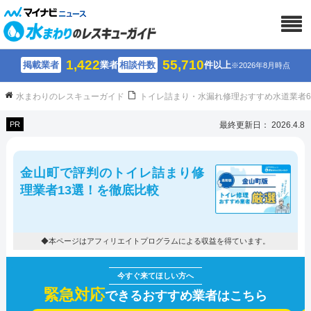
1,422
55,710
掲載業者
業者
相談件数
件以上
※2026年8月時点
水まわりのレスキューガイド
トイレ詰まり・水漏れ修理おすすめ水道業者
PR
最終更新日： 2026.4.8
金山町で評判のトイレ詰まり修
理業者13選！を徹底比較
◆本ページはアフィリエイトプログラムによる収益を得ています。
緊急対応
できるおすすめ業者はこちら