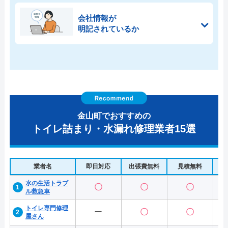
会社情報が
明記されているか
金山町でおすすめの
トイレ詰まり・水漏れ修理業者15選
業者名
即日対応
出張費無料
見積無料
水
水の生活トラブ
〇
〇
〇
ル救急車
トイレ専門修理
ー
〇
〇
屋さん