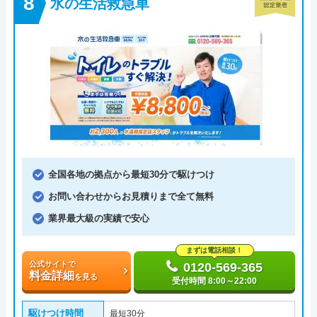
水の生活救急車
全国各地の拠点から最短30分で駆けつけ
お問い合わせからお見積りまで全て無料
業界最大級の実績で安心
まずは電話相談！
公式サイトで
0120-569-365
料金詳細
を見る
受付時間 8:00～22:00
駆けつけ時間
最短30分