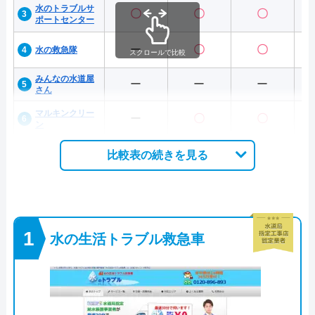
水のトラブルサ
〇
〇
〇
ポートセンター
ー
〇
〇
水の救急隊
スクロールで比較
みんなの水道屋
ー
ー
ー
さん
マルキンクリー
ー
〇
〇
ン
比較表の続きを見る
水の生活トラブル救急車