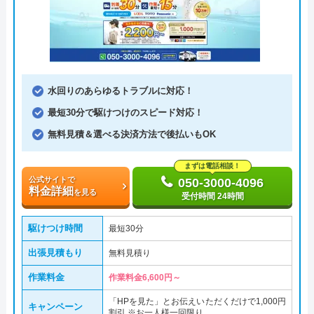
水回りのあらゆるトラブルに対応！
最短30分で駆けつけのスピード対応！
無料見積＆選べる決済方法で後払いもOK
まずは電話相談！
公式サイトで
050-3000-4096
料金詳細
を見る
受付時間 24時間
駆けつけ時間
最短30分
出張見積もり
無料見積り
作業料金
作業料金6,600円～
「HPを見た」とお伝えいただくだけで1,000円
キャンペーン
割引 ※お一人様一回限り