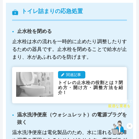
トイレ詰まりの応急処置
止水栓を閉める
止水栓は水の流れを一時的に止めたり調整したりす
るための器具です。止水栓を閉めることで給水が止
まり、水があふれるのを防げます。
関連記事
トイレの止水栓の役割とは？閉
め方・開け方・調整方法を紹
介！
チャット診断で
最適な業者を
ご提案
温水洗浄便座（ウォシュレット）の電源プラグを
抜く
×
温水洗浄便座は電化製品のため、水に濡れると故障