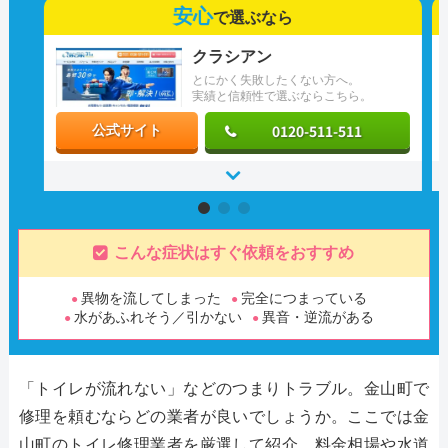
安心
で選ぶなら
クラシアン
とにかく失敗したくない方へ。
実績と信頼性で選ぶならこちら。
0120-511-511
公式サイト
こんな症状はすぐ依頼をおすすめ
異物を流してしまった
完全につまっている
水があふれそう／引かない
異音・逆流がある
「トイレが流れない」などのつまりトラブル。金山町で
修理を頼むならどの業者が良いでしょうか。ここでは金
山町のトイレ修理業者を厳選して紹介。料金相場や水道