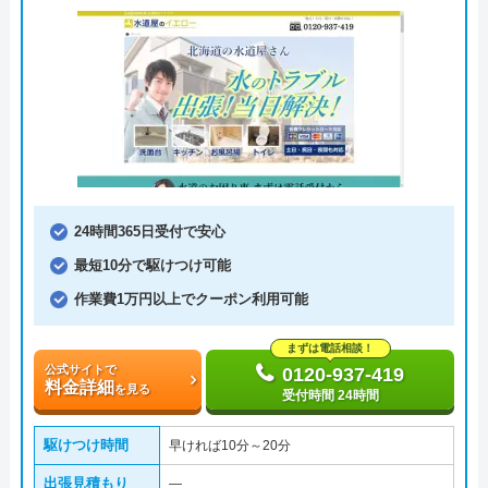
24時間365日受付で安心
最短10分で駆けつけ可能
作業費1万円以上でクーポン利用可能
まずは電話相談！
公式サイトで
0120-937-419
料金詳細
を見る
受付時間 24時間
駆けつけ時間
早ければ10分～20分
出張見積もり
―