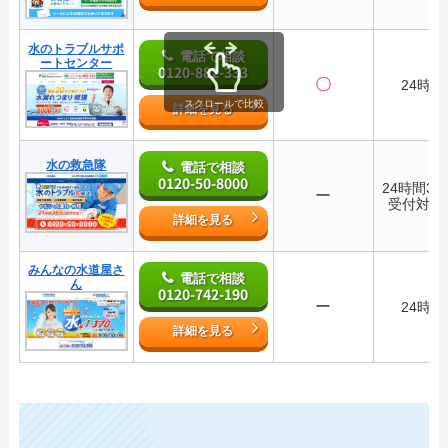
水のトラブルサポ
電話で相談
ートセンター
0120-882-333
〇
24時間
スクロールで比較
詳細を見る
水の救急隊
電話で相談
0120-50-8000
24時間36
ー
受付対応
詳細を見る
みんなの水道屋さ
電話で相談
ん
0120-742-190
ー
24時間
詳細を見る