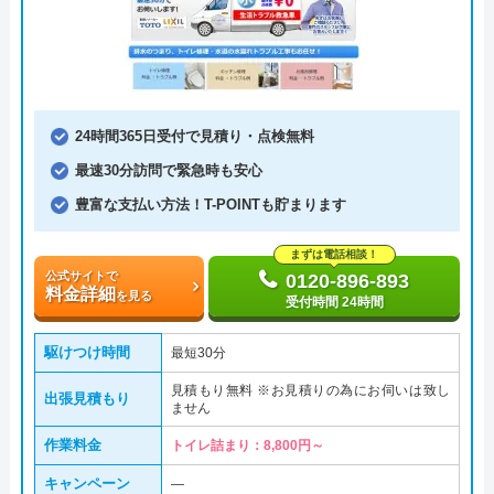
24時間365日受付で見積り・点検無料
最速30分訪問で緊急時も安心
豊富な支払い方法！T-POINTも貯まります
まずは電話相談！
公式サイトで
0120-896-893
料金詳細
を見る
受付時間 24時間
駆けつけ時間
最短30分
見積もり無料 ※お見積りの為にお伺いは致し
出張見積もり
ません
作業料金
トイレ詰まり：8,800円～
キャンペーン
―