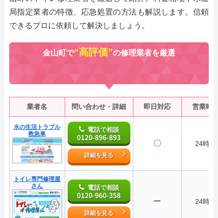
局指定業者の特徴、応急処置の方法も解説します。信頼
できるプロに依頼して解決しましょう。
“高評価”
金山町で
の修理業者を厳選
業者名
問い合わせ・詳細
即日対応
営業時
水の生活トラブル
電話で相談
救急車
0120-896-893
〇
24時間
詳細を見る
トイレ専門修理屋
さん
電話で相談
0120-960-358
ー
24時間
詳細を見る