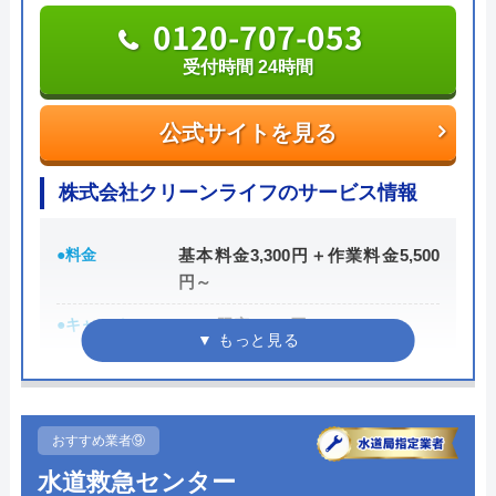
0120-707-053
公式サイトを見る
受付時間 24時間
公式サイトを見る
株式会社クリーンライフのサービス情報
●料金
基本料金3,300円＋作業料金5,500
円～
●キャンペーン
WEB限定3,000円OFF
※10,000円以上で適用
●駆けつけ時間
最短30分
●受付時間
24時間
おすすめ業者⑨
水道救急センター
●定休日
年中無休