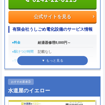
公式サイトを見る
ミズラックの基本情報
公式サイトを見る
運営会社
株式会社JMC
有限会社うしごめ電化設備のサービス情報
代表者
中山泰将
●料金
給湯器修理8,000円～
所在地
〒150-0002
●駆けつけ時間
記載なし
東京都渋谷区渋谷2-14-5
●受付時間
8:00～20:00
対応エリア
日本全国
●定休日
日曜日
●累計実績
記載なし
おすすめ業者③
詳細は公式HPでご確認ください
水道屋のイエロー
有限会社うしごめ電化設備がおすすめの理