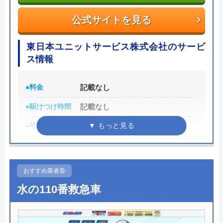
料として諸経費がかかるので、費用をしっかりと確
公式サイトを見る
認してから承諾のサインをしましょう。
東日本ユニットサービス株式会社のサービ
各市区から認可を受けている水道局指定工事店であ
ス情報
り、研修制度や資格取得支援などによるスタッフの
技術品質向上にも力をいれているため安心して作業
●料金
記載なし
を任せることができるでしょう。
●駆けつけ時間
記載なし
0120-511-511
●受付時間
8:00～17:00
受付時間 24時間
●定休日
日曜、祝日・当社指定土曜日
公式サイトを見る
●累計実績
記載なし
おすすめ業者⑥
詳細は公式HPでご確認ください
水の110番救急車
クラシアンの基本情報
東日本ユニットサービス株式会社がおすす
運営会社
株式会社クラシアン