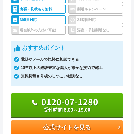
ている業者で、水漏れやつまりの修理、リフォーム
うまい棒エビマヨ
出張・見積もり無料
割引キャンペーン
作業などをご依頼いただけます。関東、関西、東
2 か月前
365日対応
24時間対応
海、東北、北陸地方の10都府県を対応エリアとして
現金以外の支払い可能
深夜・早朝割増なし
営業しています。一部地域しか対応していない県も
あるので、詳細な対応エリアについてはお問い合わ
スムーズに対応して頂けて助かりました。ト
おすすめポイント
せください。
イレの交換部分もその都度言って下さって助
かりました。
電話やメールで気軽に相談できる
トラブル対応は24時間年中無休で受け付けており、
10年以上の経験豊富な職人が確かな技術で施工
最短30分で現場まで駆け付けてくれます。夜間帯の
無料見積もり後のしつこい勧誘なし
割増料金の請求もないのでご安心ください。
Web割引もあり、初めての依頼する方は5,500円の
0120-07-1280
割引を、2回目以降の方は10%の割引を受けること
受付時間 8:00～19:00
Googleクチコミを見る
ができます。
公式サイトを見る
0120-245-990