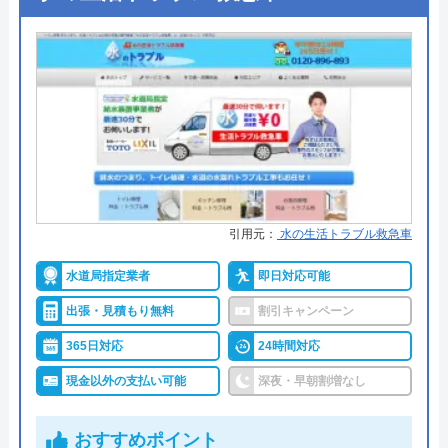
町、天栄村、矢吹町、玉川村、その他
（しかも1週間後）の対応は本当に驚きまし
●支払い方法
現金、クレジットカード
近隣
た。あの時の社員の顔が忘れられませんし、
●累計実績
施工対応数240万件以上
恐怖でしかありませんでした。 火のないと
ミズノ住設のクチコミ on
●保証・保険
ころに煙は立ちません。グレーな事業を行う
―
企業は、クチコミを操作して隠すのではな
5
（
1
件のクチコミ）
詳細は公式HPでご確認ください
く、そのような行為を改めないと、この情報
※クチコミの内容について
社会で淘汰されていきます。 消費者は、選
水の生活救急車がおすすめの理由
択する権利があります。これ以上被害者が出
引用元：
水の生活トラブル救急車
拠点数2270店舗と日本全国に拠点を構え、年中無休
ませんように。
佐藤広隆
で対応をしています。日中はコールセンターにて問
2 年前
水道局指定業者
即日対応可能
い合わせ受付をしてくれるので、すぐに相談ができ
出張・見積もり無料
割引キャンペーン
水トラブルの不安もすぐに解消できます。
365日対応
24時間対応
親切丁寧
調整作業のみであれば8,800円～と明朗会計。問い合
現金以外の支払い可能
深夜・早朝割増なし
わせから見積もりまですべて無料でできるので、ま
ずは電話相談をしてみることをおすすめします。
おすすめポイント