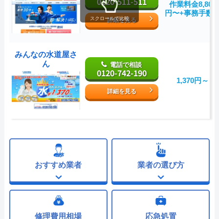
0120-511-511
作業料金8,800
円〜+事務手数
スクロールで比較
詳細を見る
みんなの水道屋さ
ん
電話で相談
0120-742-190
1,370円～
詳細を見る
おすすめ業者
業者の選び方
修理費用相場
応急処置