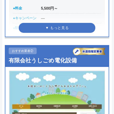
●料金
5,500円～
●キャンペーン
―
●駆けつけ時間
最短30分
●受付時間
24時間
●定休日
年中無休
おすすめ業者②
●出張見積もり
出張見積もり無料
有限会社うしごめ電化設備
●支払い方法
現金、クレジットカード、銀行振
込
●累計実績
―
●保証・保険
無料保証あり
詳細は公式HPでご確認ください