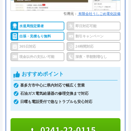
ミズラックがおすすめの理由
引用元：
有限会社うしごめ電化設備
ミズラックは全国の水道トラブルに対応している水
道修理業者です。
水道局指定業者
即日対応可能
出張・見積もり無料
割引キャンペーン
全国各署の営業所の中から現場に一番近いスタッフ
365日対応
24時間対応
が訪問するので、最短30分で駆け付けてくれます。
現金以外の支払い可能
深夜・早朝割増なし
24時間連絡を受け付けているので、緊急のトラブル
でも安心してご依頼いただけます。
おすすめポイント
2,000円のWeb割引もあり、お得に作業を依頼でき
喜多方市中心に県内対応で幅広く営業
るので、忘れずに活用するようにしましょう。
石油ガス電気給湯器の修理交換まで対応
日曜も電話受付で急なトラブルも安心対応
0120-998-798
受付時間 24時間
0241-22-0115