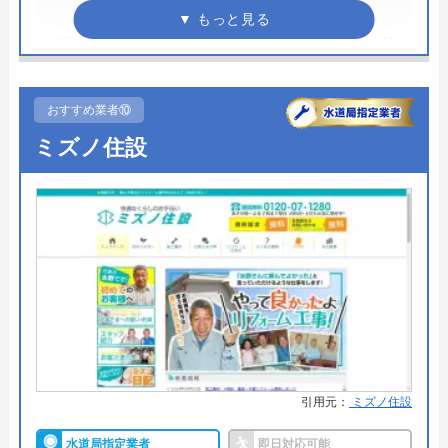
円割引
株式会社クリーンライフの基本情報
●駆けつけ時間
GPSシステムで30分スピード訪
問！！
運営会社
株式会社クリーンライフ
●受付時間
24時間365日受付中
おすすめ業者⑩
代表者
元村祐次
ミズノ住設
●定休日
24時間365日受付中
所在地
〒564-0052
●出張見積もり
―
大阪府吹田市広芝町6-10
●支払い方法
―
対応エリア
全国
●累計実績
―
株式会社クリーンライフのクチコ
●保証・保険
―
ミ on
詳細は公式HPでご確認ください
4.8
（
410
件のクチコミ）
※クチコミの内容について
水道救急センターがおすすめの理由
引用元：
ミズノ住設
水道救急センターは水回りのトラブル全般に対応し
水道局指定業者
即日対応可能