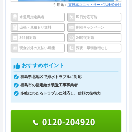
計）
引用元：
東日本ユニットサービス株式会社
●保証・保険
―
水道局指定業者
即日対応可能
詳細は公式HPでご確認ください
出張・見積もり無料
割引キャンペーン
365日対応
24時間対応
クラシアンがおすすめの理由
現金以外の支払い可能
深夜・早朝割増なし
クラシアンはTVCMを放送しており、その知名度の
高さは信頼できるポイントです。業界問わず多くの
おすすめポイント
企業も利用しており、そういった点でも間違いなく
福島県北地区で排水トラブルに対応
悪質な業者ではありません。
福島市の指定給水装置工事事業者
多岐にわたるトラブルに対応し、信頼の技術力
作業にかかる金額自体は他の業者とそれほど変わら
ず、残念ながら割引等もありませんが、2回目以降
は10%OFFで修理·交換を行ってくれます。作業内
0120-204920
容・費用を説明し、承諾のサインをもらってから作
業に入るので安心です。作業料金とは別に事務手数