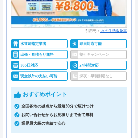
水道救急センターのクチコミ on
ミズノ住設がおすすめの理由
4.1
（
74
件のクチコミ）
ミズノ住設は、福島県須賀川市で水回りから耐震工
引用元：
水の生活救急車
※クチコミの内容について
事まで総合リフォーム事業を営む業者です。
水道局指定業者
即日対応可能
土日を含め8:00から19:00まで営業しているので、忙
出張・見積もり無料
割引キャンペーン
たま
しい方にもおすすめです。また、有料になります
3 年前
365日対応
24時間対応
が、リフォーム業者の選び方や、各工事のポイント
現金以外の支払い可能
深夜・早朝割増なし
についてまとめた冊子も参考になります。
キッチンの水漏れで、水道救急センターを呼
おすすめポイント
最初から現場調査にいくのではなく、電話やメール
びました。初回無料分で10分程度の調査して
での簡単な相談から始まるので、気軽に問い合わせ
全国各地の拠点から最短30分で駆けつけ
もらったところ、「原因不明」の一点張り。
しやすく、無料見積もり後もしつこい勧誘はありま
お問い合わせからお見積りまで全て無料
後日、本格的に調査をしないと、何も分から
せん。施工する職人は少なくとも10年以上の経験と
業界最大級の実績で安心
ないと言われました。 また、1週間後ならば
確かな技術を持っており、信頼できる業者です。
なんとか調査予約が取れるが、調査費で5万