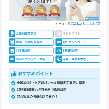
事前見積もりを徹底しており、金額に納得してから
作業を依頼できます。早朝・深夜の料金割増はな
引用元：
株式会社クリーンライフ
く、見積もりや出張料も無料なので、急なトラブル
でも気兼ねなく相談可能です。また、見積もり時に
水道局指定業者
即日対応可能
「Webを見た」と申告すると、Web割で20%割引に
出張・見積もり無料
割引キャンペーン
なります。
365日対応
24時間対応
支払い方法にコンビニ後払いも選べるので、急な出
現金以外の支払い可能
深夜・早朝割増なし
費で手持ちがなくても修理が可能です。他にも、ク
レジットカード払いや楽天ペイも利用でき、都合の
おすすめポイント
良い方法で支払えます。
全国300以上市区町村で水道局指定工事店に指定！
24時間365日お見積無料で迅速対応
0120-742-190
安心実直の明朗会計で安心！