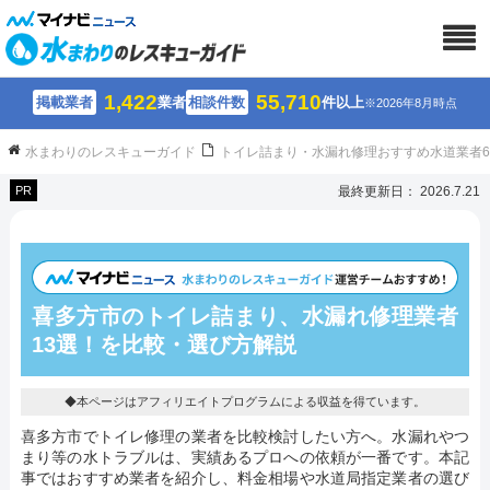
1,422
55,710
掲載業者
業者
相談件数
件以上
※2026年8月時点
水まわりのレスキューガイド
トイレ詰まり・水漏れ修理おすすめ水道業者
PR
最終更新日： 2026.7.21
喜多方市のトイレ詰まり、水漏れ修理業者
13選！を比較・選び方解説
◆本ページはアフィリエイトプログラムによる収益を得ています。
喜多方市でトイレ修理の業者を比較検討したい方へ。水漏れやつ
まり等の水トラブルは、実績あるプロへの依頼が一番です。本記
事ではおすすめ業者を紹介し、料金相場や水道局指定業者の選び