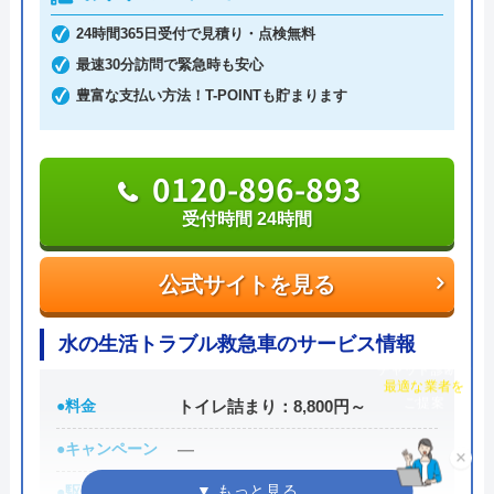
24時間365日受付で見積り・点検無料
日本全国の水トラブルに対応している水の生活救急
最速30分訪問で緊急時も安心
車はトイレのみならず洗面所やキッチン、お風呂な
豊富な支払い方法！T-POINTも貯まります
どにも対応してくれる水まわりトラブル解決のスペ
シャリストです。
Googleクチコミを見る
0120-896-893
おすすめポイントとしてはこれまでの施工対応実績
受付時間 24時間
は240万件以上と豊富な実績数があり、また最短5分
で業者を手配してくれて最短30分でスピード駆け付
公式サイトを見る
けしてくれるところです。
水の生活トラブル救急車のサービス情報
また、取扱いメーカーに関しても幅広いため、水ま
チャット診断で
最適な業者を
わりトラブルで困った際には頼りになる業者でしょ
ご提案
●料金
トイレ詰まり：8,800円～
う。
×
●キャンペーン
―
もちろん見積もりは無料ですし、出張・キャンセル
●駆けつけ時間
最短30分