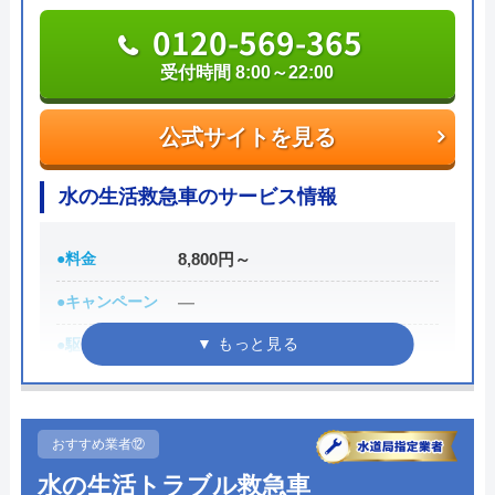
円かかるとのこと。畳みかけるように、水道
0120-569-365
0120-07-1280
引き直しをした場合は100万円以上かかると
受付時間 8:00～22:00
受付時間 8:00～19:00
言われました。その間も水漏れしている音が
Googleクチコミを見る
しており、焦らされました。 出来るだけ早
公式サイトを見る
公式サイトを見る
く修理したかったので、近所の水道設備会社
に訊いてみたところ、当日中に掘り起こして
水の生活救急車のサービス情報
ミズノ住設の基本情報
くれ、2時間ほどで修理してもらえました。
請求費用は4万円でした。 多くの方が言われ
運営会社
ミズノ住設
●料金
8,800円～
ているように、近所の水道屋さんが良いとい
う意味がよくわかりました。法外な値段を言
代表者
水野浩幸
●キャンペーン
―
われる心配はなかったですし、言い値で費用
●駆けつけ時間
最短30分
創業・設立
ー
が大きく変わる修理費などは、よく検討する
べきでした。大変、勉強になりました。 ※
●受付時間
8:00-22:00
所在地
〒962-0043
当日のやり取りをスマホで録音しています。
福島県須賀川市岩渕笊池87-1
●定休日
年中無休
おすすめ業者⑫
また、当社がクチコミ操作をしているようで
対応エリア
福島県須賀川市、郡山市南部、鏡石
●出張見積もり
出張見積もり無料
様々な悪意を感じます。調査費だけで5万円
水の生活トラブル救急車