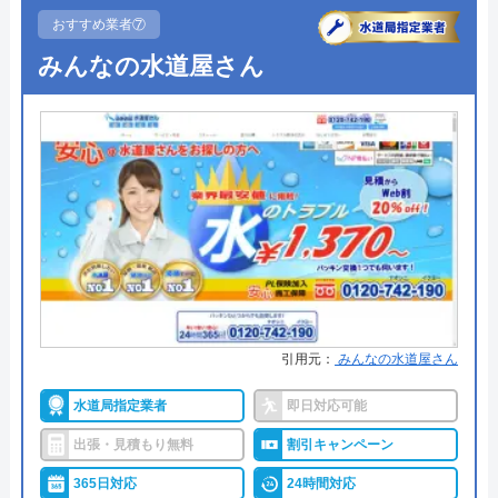
●受付時間
24時間
おすすめ業者⑦
みんなの水道屋さん
●定休日
年中無休
●出張見積もり
無料見積り
Googleクチコミを見る
●支払い方法
カード支払い、コンビニ、銀行支
払、後払い
●累計実績
問い合わせ数10万件以上（2021年5
月累計）
●保証・保険
取り付け器具には1～5年間のメー
カー保証 ※消耗品など一部サービ
スを除く。
引用元：
みんなの水道屋さん
詳細は公式HPでご確認ください
水道局指定業者
即日対応可能
出張・見積もり無料
割引キャンペーン
水の110番救急車がおすすめの理由
365日対応
24時間対応
「水の110番救急車」は株式会社RSが運営する水ま