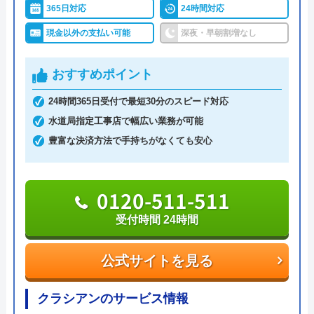
を手配するので、早ければわずか10分～20分で駆け
365日対応
24時間対応
つけてくれます。累計36万件を突破する実績がある
現金以外の支払い可能
深夜・早朝割増なし
ので、安心して依頼できるでしょう。
おすすめポイント
トイレのトラブルは「つまり」「水が出ない」「水
24時間365日受付で最短30分のスピード対応
漏れ」「水が止まらない」などの症状に対応。作業
水道局指定工事店で幅広い業務が可能
料金が1万円を超えた場合に利用できるホームペー
豊富な決済方法で手持ちがなくても安心
ジ限定クーポンを実施中なので、お電話の際に「限
定クーポン割引を使用したい」と伝えましょう。
0120-511-511
0120-937-419
受付時間 24時間
受付時間 24時間
公式サイトを見る
公式サイトを見る
クラシアンのサービス情報
水道屋のイエローの基本情報