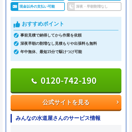
現金以外の支払い可能
深夜・早朝割増なし
わりの緊急対応サービスです。トイレ、お風呂、キ
ッチンなどの蛇口や排水溝・排水口・排水管つまり
おすすめポイント
や水漏れ修理に対応。受付時間は7:00～22:00です。
365日年中無休で営業しているので、週末や祝日で
事前見積で納得してから作業を依頼
も依頼が可能です。電話を掛けると、受付から最短
深夜早朝の割増なし見積もりや出張料も無料
30分で駆けつけてくれます。排水管のつまり、あふ
年中無休、最短15分で駆けつけ可能
れなど、急なトラブルが発生しても迅速に対応して
くれます。
0120-742-190
「WEBを見た」と伝えれば、料金から1,000円割引
に。例えば排水管の修理見積は0円。排水管修理費
用は2,200円～。業界最安値に挑戦しているので、良
公式サイトを見る
心的な価格です。
みんなの水道屋さんのサービス情報
急なトラブルで持ち合わせがないという場合でも、
クレジットカード決済、銀行支払い、コンビニでの