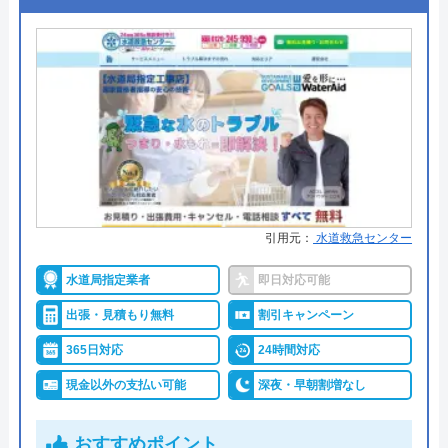
●出張見積もり
出張見積もり無料
●支払い方法
現金、銀行振込、クレジットカー
ド、コンビニ後払い、QR決済
●累計実績
施工実績30万件を達成
●保証・保険
修理に応じて1～3年の無料点検、
無料保証を用意
詳細は公式HPでご確認ください
引用元：
水道救急センター
水道局指定業者
即日対応可能
株式会社クリーンライフがおすすめの理由
出張・見積もり無料
割引キャンペーン
クリーンライフは年中無休で、最短30分駆けつけ、
365日対応
24時間対応
休日・深夜も出張費無料などのサービスを売りにし
ています。
現金以外の支払い可能
深夜・早朝割増なし
指定給水装置工事事業者（水道局指定工事店）で下
おすすめポイント