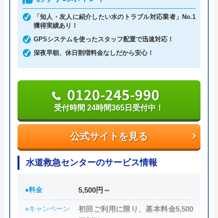
請けに依頼することなく自社でしっかりと教育や研
「知人・友人に紹介したい水のトラブル対応業者」No.1
修を受けた有資格者のスタッフが対応してくれるの
獲得実績あり！
で安心です。
GPSシステムを使ったスタッフ配置で迅速対応！
深夜早朝、休日割増料金なしだから安心！
また、見積もり時や施工後などにトラブルが起こっ
た場合には、スタッフから渡されている名刺の裏に
0120-245-990
書かれている番号に電話すれば、各エリアの担当が
対応してくれます。見積もり無料で、キャンセル料
受付時間 24時間365日受付中！
も不要です。施工前に必ず修理内容と費用を提示
し、施主が納得した上で修理を行います。
公式サイトを見る
0120-707-053
水道救急センターのサービス情報
受付時間 24時間
●料金
5,500円～
公式サイトを見る
●キャンペーン
初回ご利用に限り、基本料金5,500