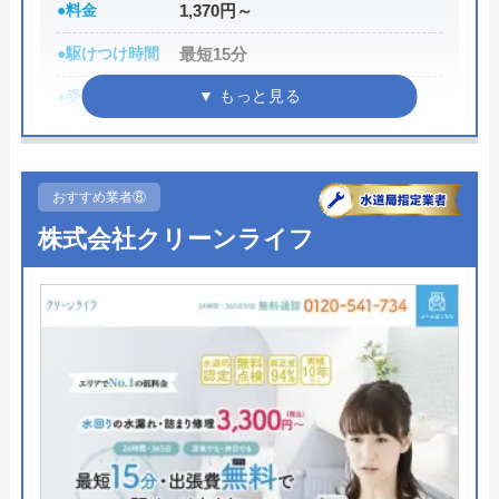
●料金
1,370円～
支払いにも対応しているので安心してください。
●駆けつけ時間
最短15分
050-3000-4096
●受付時間
24時間
受付時間 24時間
●定休日
年中無休
●累計実績
数多くの病院メンテナンスに関わ
公式サイトを見る
おすすめ業者⑧
っている
株式会社クリーンライフ
詳細は公式HPでご確認ください
水の110番救急車の基本情報
運営会社
株式会社JUNコーポレーション
みんなの水道屋さんがおすすめの理由
代表者
高野祐二
みんなの水道屋さんは、基本料金1,370円から水道修
理を行っている水道局指定業者です。年中無休で受
所在地
〒158-0095
け付けしており、最短15分で駆けつけてくれます。
東京都世田谷区瀬田二丁目27番3号
病院メンテナンスにも携わっており、専門知識や技
対応エリア
全国（一部エリアを除く）
術への信頼性が高いです。