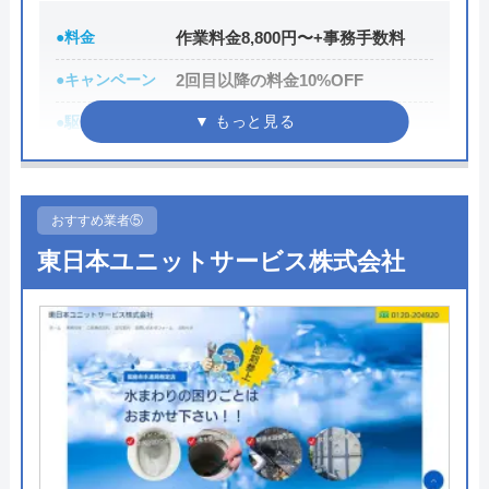
●料金
作業料金8,800円〜+事務手数料
運営会社
水道屋のイエロー
●キャンペーン
2回目以降の料金10%OFF
代表者
藤田 和彦
●駆けつけ時間
最短30分
所在地
〒252-0142
神奈川県相模原市緑区元橋本町11-33
●受付時間
24時間
●定休日
年中無休
対応エリア
全国
おすすめ業者⑤
●出張見積もり
お見積り・出張費無料※ご成約に
東日本ユニットサービス株式会社
至らない場合は出張費がかかる事
がございます
●支払い方法
現金、クレジットカード、コンビ
ニ決済、QRコード決済、ショッピ
ングローン、デビットカード決
済、銀行決済
●累計実績
依頼件数194万件以上（2023年累