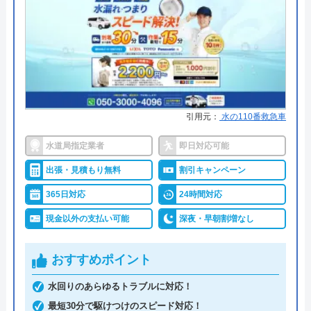
めの理由
代表者
今田健治
東日本ユニットサービス株式会社は福島県にてサー
創業・設立
1991年6月21日創業
ビスを提供しており、福島市の指定給水装置工事事
業者にも鳴っている水道業者です。つまりや水漏れ
所在地
〒222-0033
全般の修理に対応しており、その他にも高圧洗浄や
横浜市港北区新横浜3-1-9 アリーナタ
ワー13階
排水管のカメラ調査、グリーストラップの清掃な
引用元：
水の110番救急車
ど、多岐にわたる排水トラブルに対応しているた
対応エリア
全国
水道局指定業者
即日対応可能
め、その技術力には信頼できるものがありますが、
出張・見積もり無料
割引キャンペーン
福島県の中でも県北地区の方にしか対応していませ
クラシアンのクチコミ on
んので、その点は注意が必要です。
365日対応
24時間対応
3.9
（
105
件のクチコミ）
現金以外の支払い可能
深夜・早朝割増なし
0120-204920
※クチコミの内容について
おすすめポイント
水回りのあらゆるトラブルに対応！
REO
公式サイトを見る
最短30分で駆けつけのスピード対応！
2 か月前