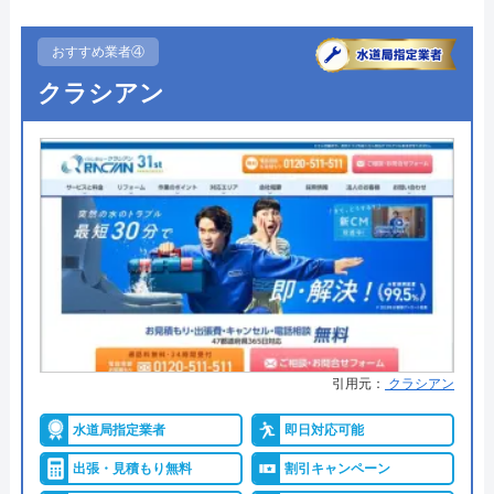
●駆けつけ時間
早ければ10分～20分
●受付時間
24時間
おすすめ業者④
クラシアン
●定休日
なし（年中無休）
Googleクチコミを見る
●出張見積もり
―
●支払い方法
クレジットカード銀行振込（社員
対応時）
●累計実績
累計実績36万件
●保証・保険
―
詳細は公式HPでご確認ください
引用元：
クラシアン
水道屋のイエローがおすすめの理由
水道局指定業者
即日対応可能
水道屋のイエローは、水のトラブルを24時間365日
出張・見積もり無料
割引キャンペーン
体制で受けつけています。現場に一番近いスタッフ