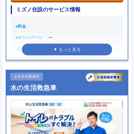
受付時間 24時間365日受付中！
ミズノ住設のサービス情報
公式サイトを見る
●料金
●キャンペーン
ー
水道救急センターの基本情報
●駆けつけ時間
ー
運営会社
株式会社仕上舎
●受付時間
8:00～19:00
代表者
葭葉恒謙
●定休日
不定休
おすすめ業者⑪
所在地
〒121-0064
●出張見積もり
見積もり無料
水の生活救急車
東京都足立区保木間3-30-5
●支払い方法
ー
対応エリア
東京、千葉、埼玉、神奈川、茨城、大
●累計実績
3,500件以上
阪、京都、滋賀、宮城、福島、山形 、
愛知、岐阜、石川、富山(一部地域を除
●保証・保険
ー
く)
詳細は公式HPでご確認ください