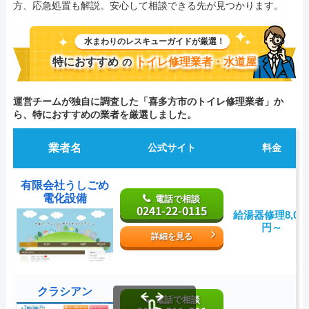
方、応急処置も解説。安心して相談できる先が見つかります。
水まわりのレスキューガイドが厳選！
特におすすめ
トイレ修理業者・水道屋
の
運営チームが独自に調査した「喜多方市のトイレ修理業者」か
ら、特におすすめの業者を厳選しました。
業者名
公式サイト
料金
有限会社うしごめ
電化設備
電話で相談
0241-22-0115
給湯器修理8,00
円～
詳細を見る
クラシアン
電話で相談