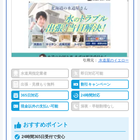
由
有限会社うしごめ電化設備は住宅の電気、水のトラ
ブルに対応している業者で、福島県喜多方市に本社
を構え営業しています。喜多方市を中心に福島県内
幅広い範囲を対応エリアとしています。
引用元：
水道屋のイエロー
給湯器に関しては、石油、ガス、電気給湯器の修
理・交換を依頼することができます。定休日の日曜
水道局指定業者
即日対応可能
日でも電話受付は対応しているので、トラブルが発
出張・見積もり無料
割引キャンペーン
生した際はお気軽にご連絡いただけます。
365日対応
24時間対応
現金以外の支払い可能
深夜・早朝割増なし
0241-22-0115
おすすめポイント
公式サイトを見る
24時間365日受付で安心