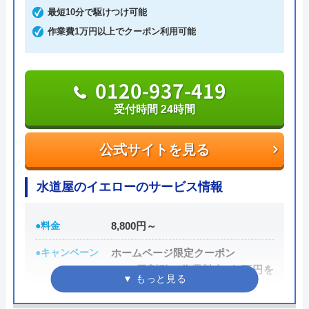
最短10分で駆けつけ可能
有限会社うしごめ電化設備のクチ
作業費1万円以上でクーポン利用可能
コミ on
3
（
2
件のクチコミ）
0120-937-419
※クチコミの内容について
受付時間 24時間
公式サイトを見る
渡部理恵
2 年前
水道屋のイエローのサービス情報
●料金
8,800円～
●キャンペーン
ホームページ限定クーポン
1,000円割引（作業料金が1万円を
超えた場合）