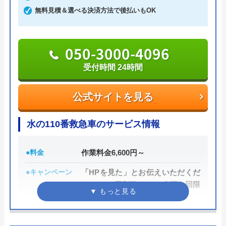
無料見積＆選べる決済方法で後払いもOK
東日本ユニットサービス株式会社
のクチコミ on
新築ですが、トイレが詰まり、厚木営業所の
050-3000-4096
2.2
（
5
件のクチコミ）
方に来ていただきました。｢家中の配管の高
受付時間 24時間
※クチコミの内容について
圧洗浄が必要｣と言われましたが、高額で出
せませんでした。仕方なく自分でスッポンを
公式サイトを見る
使い、つまりを除去しました。高圧洗浄が本
fiatabarth695ss
当に必要だったのかは、よく分かりませんで
2 か月前
水の110番救急車のサービス情報
した。
●料金
作業料金6,600円～
Googleクチコミを見る
3917の軽バン相馬までの無料高速一車線で
●キャンペーン
「HPを見た」とお伝えいただくだ
わざと65キロ〜70キロで走行。二車線にな
けで1,000円割引 ※お一人様一回限
ると90キロ…アフォに運転させるな。
り
●駆けつけ時間
最短30分