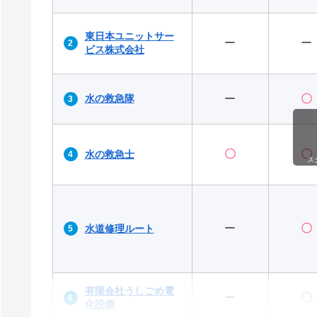
東日本ユニットサー
ー
ー
ビス株式会社
水の救急隊
ー
〇
〇
〇
水の救急士
ス
ー
〇
水道修理ルート
有限会社うしごめ電
ー
〇
化設備