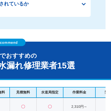
されているか
町でおすすめの
水漏れ修理業者15選
無料
見積無料
水道局指定
作業料金
受
〇
〇
2,310円～
2