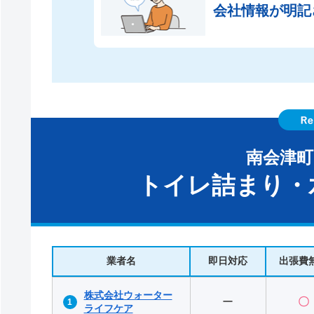
会社情報が
明記
南会津
トイレ詰まり・
業者名
即日対応
出張費
株式会社ウォーター
ー
〇
ライフケア