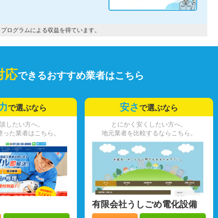
トプログラムによる収益を得ています。
対応
できるおすすめ業者はこちら
力
安さ
で選ぶなら
で選ぶなら
談したい方へ。
とにかく安くしたい方へ。
整った業者はこちら。
地元業者を比較するならこちら。
有限会社うしごめ電化設備