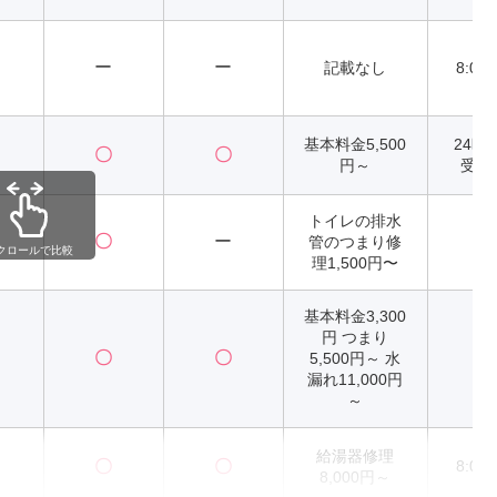
ー
ー
記載なし
8:00
基本料金5,500
24時
〇
〇
円～
受付
トイレの排水
〇
ー
管のつまり修
2
クロールで比較
理1,500円〜
基本料金3,300
円 つまり
〇
〇
5,500円～ 水
2
漏れ11,000円
～
給湯器修理
〇
〇
8:00
8,000円～