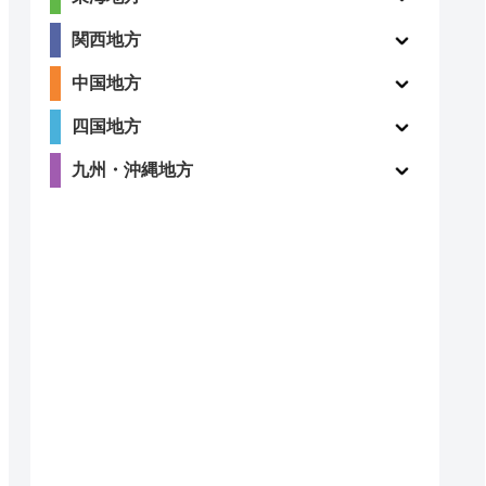
関西地方
ー
ー
中国地方
四国地方
九州・沖縄地方
4.8
〇
（410件）