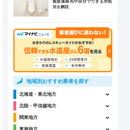
緊急連絡先や自分でできる対処
道局指定
クチコミ
法を解説
3
〇
（2件）
2.2
ー
（5件）
地域別おすすめ業者を探す
北海道・東北地方
北陸・甲信越地方
4.4
〇
（99件）
関東地方
東海地方