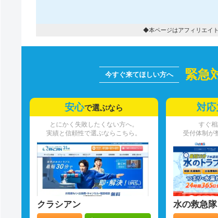
◆本ページはアフィリエイ
緊急
安心
対応
で選ぶなら
とにかく失敗したくない方へ。
すぐ相
実績と信頼性で選ぶならこちら。
受付体制が
クラシアン
水の救急隊