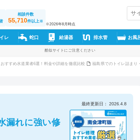
相談件数
55,710
者
件以上
※
※2026年8月時点
イレ
蛇口
給湯器
排水管
お風
酷似サイトにご注意ください
おすすめ水道業者6選！料金や詳細を徹底比較
福島県でのトイレ詰まり
最終更新日： 2026.4.8
水漏れに強い修