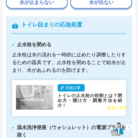
水が止まらない
水が出ない
トイレ詰まりの応急処置
止水栓を閉める
止水栓は水の流れを一時的に止めたり調整したりす
るための器具です。止水栓を閉めることで給水が止
まり、水があふれるのを防げます。
関連記事
トイレの止水栓の役割とは？閉
め方・開け方・調整方法を紹
チャット診断で
介！
最適な業者を
ご提案
×
温水洗浄便座（ウォシュレット）の電源プラグを
抜く