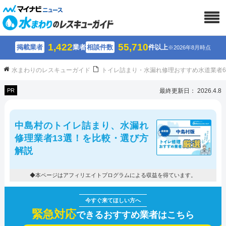
1,422
55,710
掲載業者
業者
相談件数
件以上
※2026年8月時点
水まわりのレスキューガイド
トイレ詰まり・水漏れ修理おすすめ水道業者
PR
最終更新日： 2026.4.8
中島村のトイレ詰まり、水漏れ
修理業者13選！を比較・選び方
解説
◆本ページはアフィリエイトプログラムによる収益を得ています。
緊急対応
できるおすすめ業者はこちら