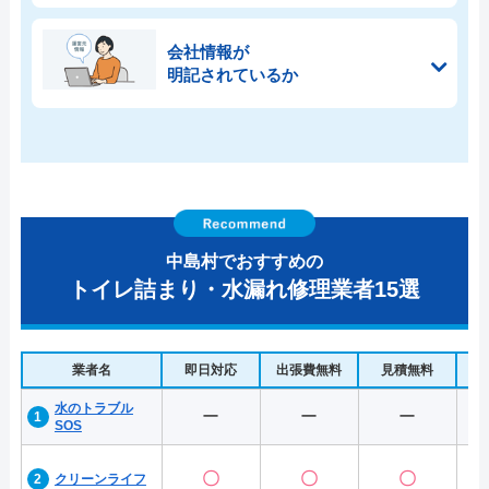
会社情報が
明記されているか
中島村でおすすめの
トイレ詰まり・水漏れ修理業者15選
業者名
即日対応
出張費無料
見積無料
水
水のトラブル
ー
ー
ー
SOS
〇
〇
〇
クリーンライフ