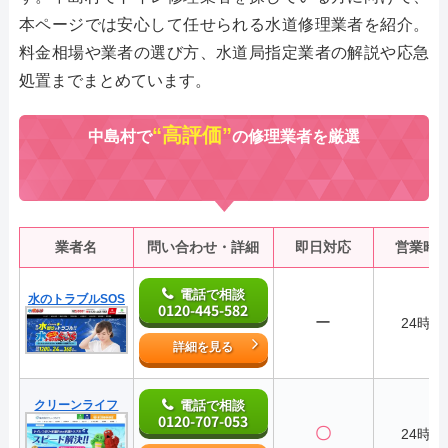
本ページでは安心して任せられる水道修理業者を紹介。
料金相場や業者の選び方、水道局指定業者の解説や応急
処置までまとめています。
“高評価”
中島村で
の修理業者を厳選
業者名
問い合わせ・詳細
即日対応
営業時
電話で相談
水のトラブルSOS
0120-445-582
ー
24時間
詳細を見る
クリーンライフ
電話で相談
0120-707-053
〇
24時間