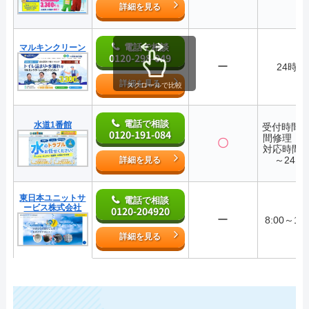
詳細を見る
電話で相談
マルキンクリーン
0120-298-049
ー
24時間
詳細を見る
スクロールで比較
電話で相談
水道1番館
受付時間2
0120-191-084
間修理・
〇
対応時間7:
～24:0
詳細を見る
東日本ユニットサ
電話で相談
ービス株式会社
0120-204920
ー
8:00～17:
詳細を見る