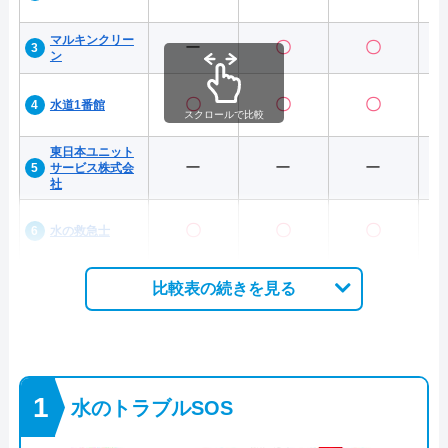
マルキンクリー
ー
〇
〇
ン
〇
〇
〇
水道1番館
スクロールで比較
東日本ユニット
ー
ー
ー
サービス株式会
社
〇
〇
〇
水の救急士
比較表の続きを見る
水のトラブルSOS