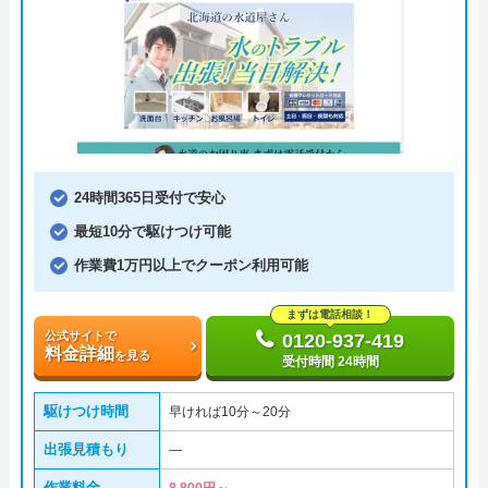
24時間365日受付で安心
最短10分で駆けつけ可能
作業費1万円以上でクーポン利用可能
まずは電話相談！
公式サイトで
0120-937-419
料金詳細
を見る
受付時間 24時間
駆けつけ時間
早ければ10分～20分
出張見積もり
―
作業料金