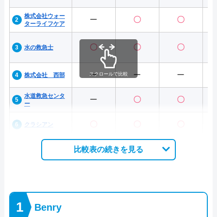
株式会社ウォー
ー
〇
〇
ターライフケア
〇
〇
〇
水の救急士
ー
ー
ー
スクロールで比較
株式会社 西部
水道救急センタ
ー
〇
〇
ー
〇
〇
〇
クラシアン
比較表の続きを見る
Benry