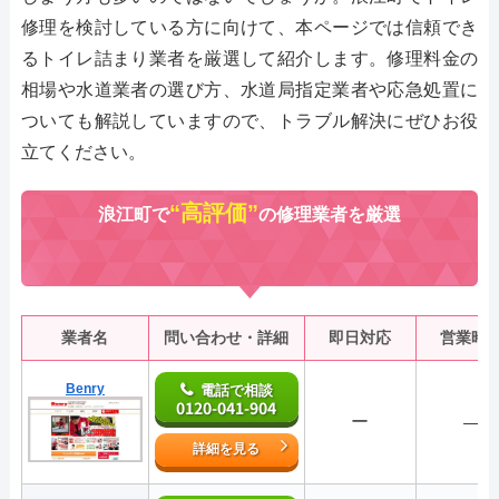
修理を検討している方に向けて、本ページでは信頼でき
るトイレ詰まり業者を厳選して紹介します。修理料金の
相場や水道業者の選び方、水道局指定業者や応急処置に
ついても解説していますので、トラブル解決にぜひお役
立てください。
“高評価”
浪江町で
の修理業者を厳選
業者名
問い合わせ・詳細
即日対応
営業時
Benry
電話で相談
0120-041-904
ー
―
詳細を見る