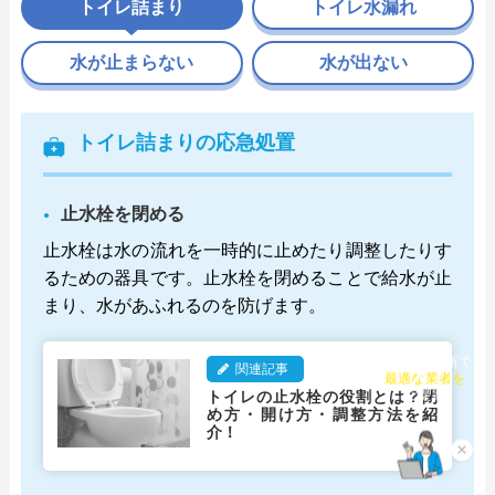
トイレ詰まり
トイレ水漏れ
水が止まらない
水が出ない
トイレ詰まりの応急処置
止水栓を閉める
止水栓は水の流れを一時的に止めたり調整したりす
るための器具です。止水栓を閉めることで給水が止
まり、水があふれるのを防げます。
チャット診断で
関連記事
最適な業者を
トイレの止水栓の役割とは？閉
ご提案
め方・開け方・調整方法を紹
介！
×