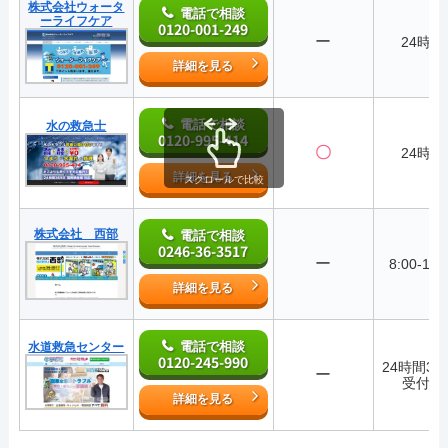
株式会社ウォータ
電話で相談
ーライフケア
0120-001-249
ー
24時間
詳細を見る
電話で相談
水の救急士
0120-995-414
〇
24時間
詳細を見る
スクロールで比較
株式会社 西部
電話で相談
0246-36-3517
ー
8:00-17:
詳細を見る
電話で相談
水道救急センター
0120-245-990
24時間36
ー
受付中
詳細を見る