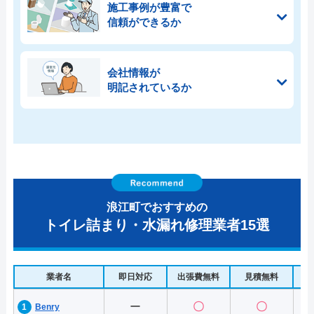
施工事例が豊富で
信頼ができるか
会社情報が
明記されているか
浪江町でおすすめの
トイレ詰まり・水漏れ修理業者15選
業者名
即日対応
出張費無料
見積無料
水
ー
〇
〇
Benry