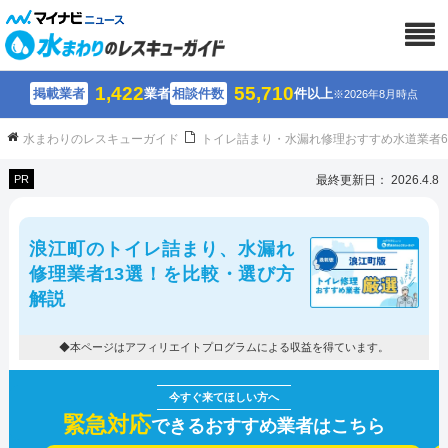
1,422
55,710
掲載業者
業者
相談件数
件以上
※2026年8月時点
水まわりのレスキューガイド
トイレ詰まり・水漏れ修理おすすめ水道業者
PR
最終更新日： 2026.4.8
浪江町のトイレ詰まり、水漏れ
修理業者13選！を比較・選び方
解説
◆本ページはアフィリエイトプログラムによる収益を得ています。
緊急対応
できるおすすめ業者はこちら