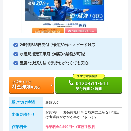
24時間365日受付で最短30分のスピード対応
水道局指定工事店で幅広い業務が可能
豊富な決済方法で手持ちがなくても安心
まずは電話相談！
公式サイトで
0120-511-511
料金詳細
を見る
受付時間 24時間
駆けつけ時間
最短30分
お見積り・出張費無料※ご成約に至らない場合
出張見積もり
は出張費がかかる事がございます
作業料金
作業料金8,800円〜+事務手数料