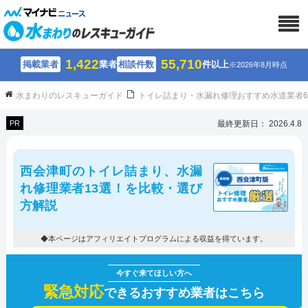
1,422
55,710
掲載業者
業者
相談件数
件以上
※2026年8月時点
水まわりのレスキューガイド
トイレ詰まり・水漏れ修理おすすめ水道業者
PR
最終更新日： 2026.4.8
西会津町のトイレ詰まり、水漏
れ修理業者13選！を比較・選び
方解説
◆本ページはアフィリエイトプログラムによる収益を得ています。
緊急対応
できるおすすめ業者はこちら