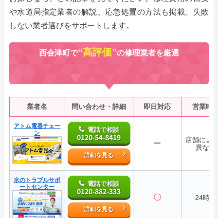
や水道局指定業者の解説、応急処置の方法も掲載。失敗
しない業者選びをサポートします。
“高評価”
西会津町で
の修理業者を厳選
業者名
問い合わせ・詳細
即日対応
営業時
アトム電器チェー
電話で相談
ン
0120-54-8419
店舗によ
ー
異なる
詳細を見る
水のトラブルサポ
電話で相談
ートセンター
0120-882-333
〇
24時間
詳細を見る