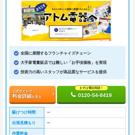
全国に展開するフランチャイズチェーン
大手家電量販店では難しい「お手頃価格」を実現
技術力の高いスタッフが高品質なサービスを提供
まずは電話相談！
公式サイトで
0120-54-8419
料金詳細
を見る
駆けつけ時間
ー
出張見積もり
ー
作業料金