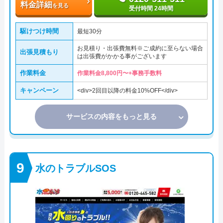
料金詳細
を見る
受付時間 24時間
駆けつけ時間
最短30分
お見積り・出張費無料※ご成約に至らない場合
出張見積もり
は出張費がかかる事がございます
作業料金
作業料金8,800円〜+事務手数料
キャンペーン
<div>2回目以降の料金10%OFF</div>
サービスの内容をもっと見る
水のトラブルSOS