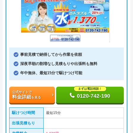
事前見積で納得してから作業を依頼
深夜早朝の割増なし見積もりや出張料も無料
年中無休、最短15分で駆けつけ可能
まずは電話相談！
公式サイトで
0120-742-190
料金詳細
を見る
駆けつけ時間
最短15分
出張見積もり