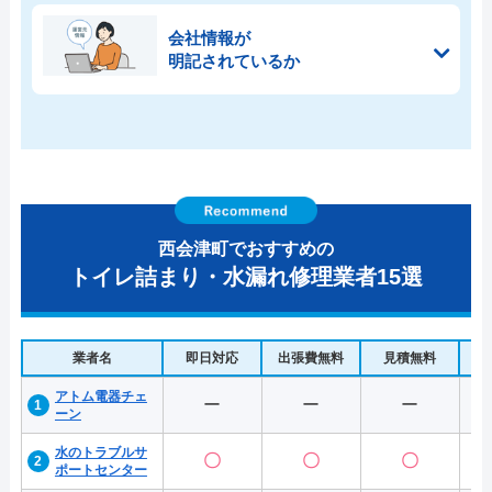
会社情報が
明記されているか
西会津町でおすすめの
トイレ詰まり・水漏れ修理業者15選
業者名
即日対応
出張費無料
見積無料
水
アトム電器チェ
ー
ー
ー
ーン
水のトラブルサ
〇
〇
〇
ポートセンター