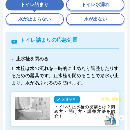
トイレ詰まり
トイレ水漏れ
水が止まらない
水が出ない
トイレ詰まりの応急処置
止水栓を閉める
止水栓は水の流れを一時的に止めたり調整したりす
るための器具です。止水栓を閉めることで給水が止
まり、水があふれるのを防げます。
チャット診断で
関連記事
最適な業者を
ご提案
トイレの止水栓の役割とは？閉
め方・開け方・調整方法を紹
介！
×