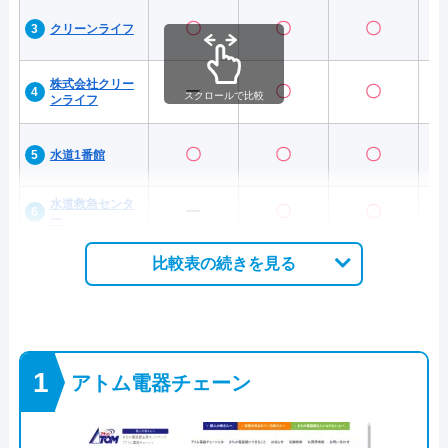
〇
〇
〇
クリーンライフ
株式会社クリー
ー
〇
〇
スクロールで比較
ンライフ
〇
〇
〇
水道1番館
水道救急センタ
ー
〇
〇
ー
比較表の続きを見る
アトム電器チェーン