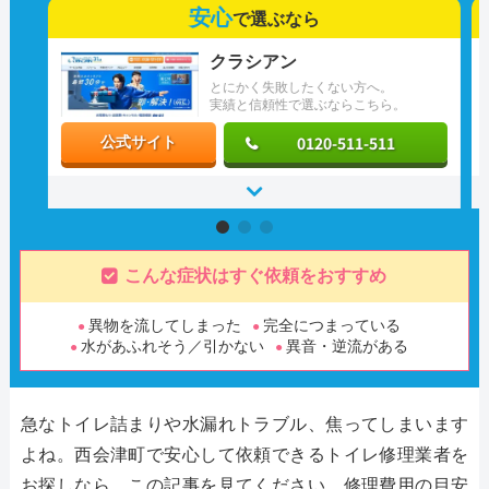
安心
で選ぶなら
クラシアン
とにかく失敗したくない方へ。
実績と信頼性で選ぶならこちら。
0120-511-511
公式サイト
こんな症状はすぐ依頼をおすすめ
異物を流してしまった
完全につまっている
水があふれそう／引かない
異音・逆流がある
急なトイレ詰まりや水漏れトラブル、焦ってしまいます
よね。西会津町で安心して依頼できるトイレ修理業者を
お探しなら、この記事を見てください。修理費用の目安