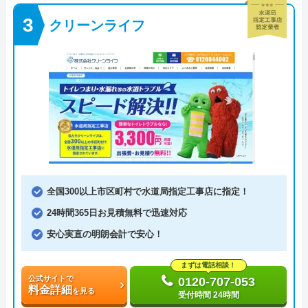
クリーンライフ
全国300以上市区町村で水道局指定工事店に指定！
24時間365日お見積無料で迅速対応
安心実直の明朗会計で安心！
まずは電話相談！
公式サイトで
0120-707-053
料金詳細
を見る
受付時間 24時間