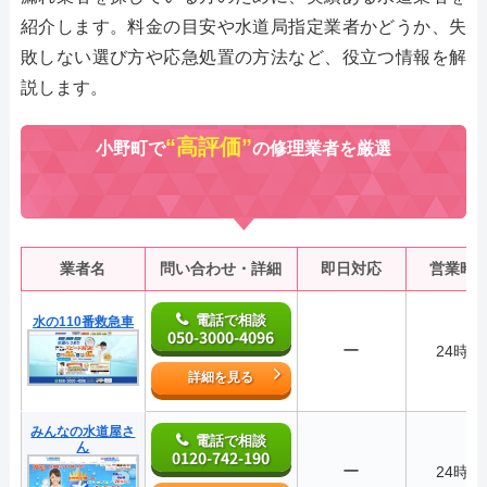
紹介します。料金の目安や水道局指定業者かどうか、失
敗しない選び方や応急処置の方法など、役立つ情報を解
説します。
“高評価”
小野町で
の修理業者を厳選
業者名
問い合わせ・詳細
即日対応
営業時
電話で相談
水の110番救急車
050-3000-4096
ー
24時間
詳細を見る
みんなの水道屋さ
電話で相談
ん
0120-742-190
ー
24時間