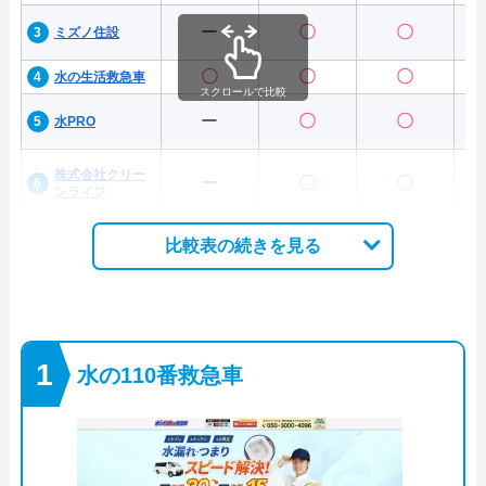
ー
〇
〇
ミズノ住設
〇
〇
〇
水の生活救急車
スクロールで比較
ー
〇
〇
水PRO
株式会社クリー
ー
〇
〇
ンライフ
比較表の続きを見る
水の110番救急車