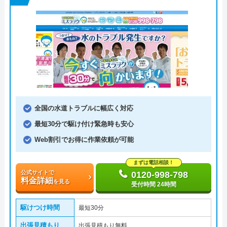
全国の水道トラブルに幅広く対応
最短30分で駆け付け緊急時も安心
Web割引でお得に作業依頼が可能
まずは電話相談！
公式サイトで
0120-998-798
料金詳細
を見る
受付時間 24時間
駆けつけ時間
最短30分
出張見積もり
出張見積もり無料