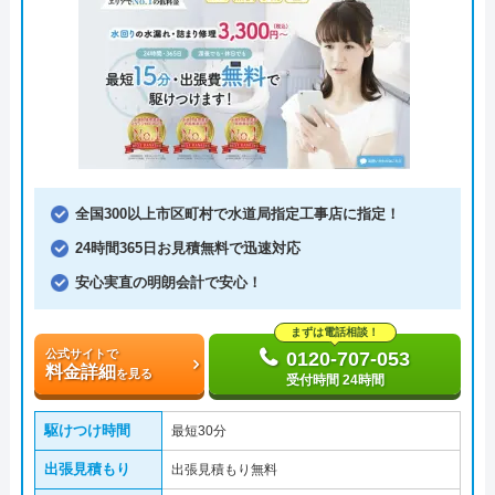
全国300以上市区町村で水道局指定工事店に指定！
24時間365日お見積無料で迅速対応
安心実直の明朗会計で安心！
まずは電話相談！
公式サイトで
0120-707-053
料金詳細
を見る
受付時間 24時間
駆けつけ時間
最短30分
出張見積もり
出張見積もり無料