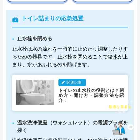
トイレ詰まりの応急処置
止水栓を閉める
止水栓は水の流れを一時的に止めたり調整したりす
るための器具です。止水栓を閉めることで給水が止
まり、水があふれるのを防げます。
関連記事
トイレの止水栓の役割とは？閉
め方・開け方・調整方法を紹
介！
チャット診断で
最適な業者を
ご提案
温水洗浄便座（ウォシュレット）の電源プラグを
×
抜く