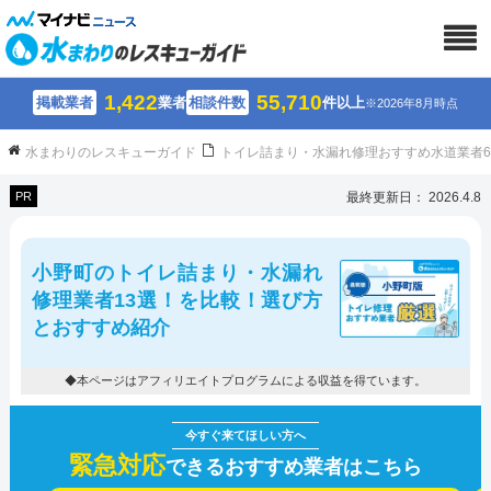
1,422
55,710
掲載業者
業者
相談件数
件以上
※2026年8月時点
水まわりのレスキューガイド
トイレ詰まり・水漏れ修理おすすめ水道業者
PR
最終更新日： 2026.4.8
小野町のトイレ詰まり・水漏れ
修理業者13選！を比較！選び方
とおすすめ紹介
◆本ページはアフィリエイトプログラムによる収益を得ています。
緊急対応
できるおすすめ業者はこちら