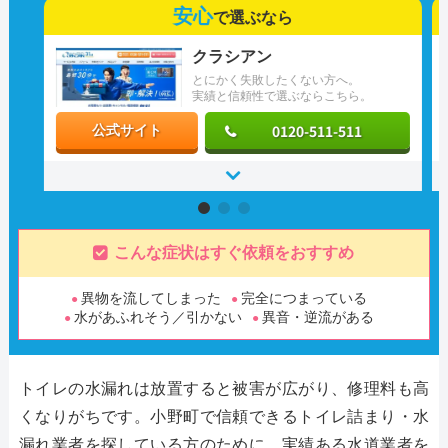
安心
で選ぶなら
クラシアン
とにかく失敗したくない方へ。
実績と信頼性で選ぶならこちら。
0120-511-511
公式サイト
こんな症状はすぐ依頼をおすすめ
異物を流してしまった
完全につまっている
水があふれそう／引かない
異音・逆流がある
トイレの水漏れは放置すると被害が広がり、修理料も高
くなりがちです。小野町で信頼できるトイレ詰まり・水
漏れ業者を探している方のために、実績ある水道業者を