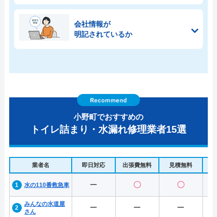
会社情報が
明記されているか
小野町でおすすめの
トイレ詰まり・水漏れ修理業者15選
業者名
即日対応
出張費無料
見積無料
水
ー
〇
〇
水の110番救急車
みんなの水道屋
ー
ー
ー
さん