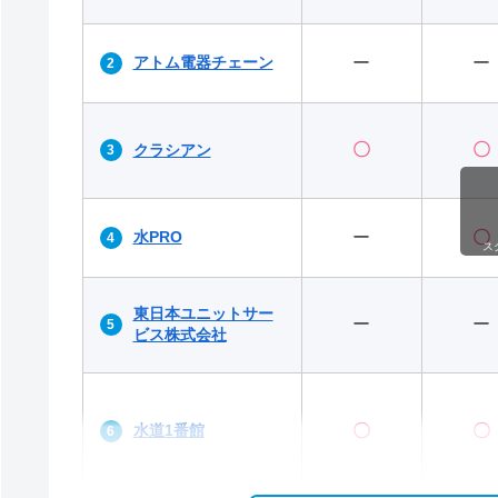
アトム電器チェーン
ー
ー
〇
〇
クラシアン
水PRO
ー
〇
ス
東日本ユニットサー
ー
ー
ビス株式会社
水道1番館
〇
〇