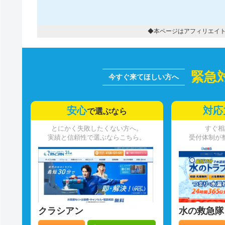
◆本ページはアフィリエイ
緊急
安心
対応
で選ぶなら
とにかく失敗したくない方へ。
すぐ相
実績と信頼性で選ぶならこちら。
受付体制が
クラシアン
水の救急隊