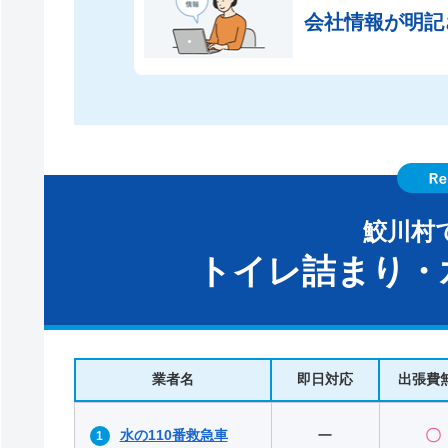
会社情報が
明記
鮫川村
トイレ詰まり・
業者名
即日対応
出張費
水の110番救急車
ー
〇