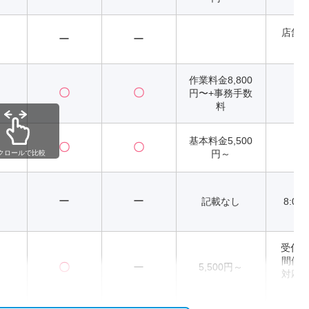
店舗
ー
ー
異
作業料金8,800
〇
〇
円〜+事務手数
2
料
基本料金5,500
〇
〇
2
円～
クロールで比較
ー
ー
記載なし
8:00
受付時
間修
〇
ー
5,500円～
対応時
～2