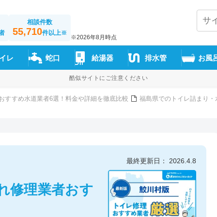
相談件数
55,710
者
件以上
※
※2026年8月時点
イレ
蛇口
給湯器
排水管
お風
酷似サイトにご注意ください
おすすめ水道業者6選！料金や詳細を徹底比較
福島県でのトイレ詰まり・
最終更新日： 2026.4.8
れ修理業者おす