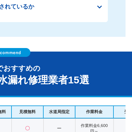
されているか
でおすすめの
水漏れ修理業者15選
無料
見積無料
水道局指定
作業料金
受
作業料金6,600
〇
ー
2
円～