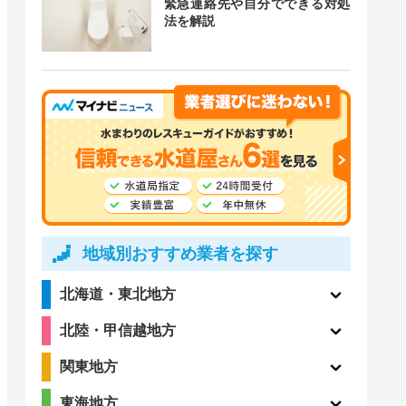
緊急連絡先や自分でできる対処
道局指定
クチコミ
法を解説
ー
ー
2.4
ー
（5件）
地域別おすすめ業者を探す
北海道・東北地方
3.9
〇
北陸・甲信越地方
（105件）
関東地方
東海地方