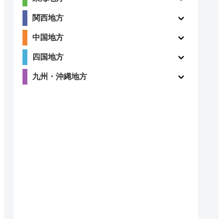
2.4
関西地方
〇
（12件）
中国地方
四国地方
九州・沖縄地方
2.2
ー
（5件）