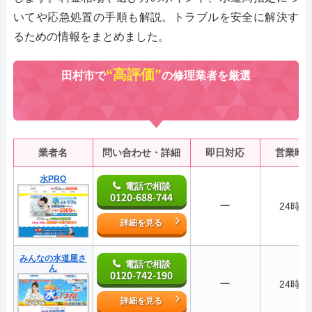
いてや応急処置の手順も解説。トラブルを安全に解決す
るための情報をまとめました。
“高評価”
田村市で
の修理業者を厳選
業者名
問い合わせ・詳細
即日対応
営業時
水PRO
電話で相談
0120-688-744
ー
24時間
詳細を見る
みんなの水道屋さ
電話で相談
ん
0120-742-190
ー
24時間
詳細を見る