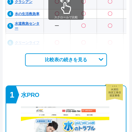
〇
〇
〇
クラシアン
〇
〇
〇
水の生活救急車
スクロールで比較
水道救急センタ
ー
〇
〇
ー
〇
〇
〇
クリーンライフ
比較表の続きを見る
水PRO