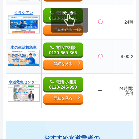
クラシアン
電話で相談
0120-511-511
〇
24時間
詳細を見る
スクロールで比較
水の生活救急車
電話で相談
0120-569-365
〇
8:00-22:
詳細を見る
電話で相談
水道救急センター
0120-245-990
24時間36
ー
受付中
詳細を見る
おすすめ水道業者の