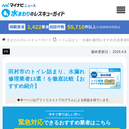
1,422
55,710
掲載業者
業者
相談件数
件以上
※2026年8月時点
水まわりのレスキューガイド
トイレ詰まり・水漏れ修理おすすめ水道業者
PR
最終更新日： 2026.4.8
田村市のトイレ詰まり、水漏れ
修理業者13選！を徹底比較【お
すすめ紹介】
◆本ページはアフィリエイトプログラムによる収益を得ています。
緊急対応
できるおすすめ業者はこちら