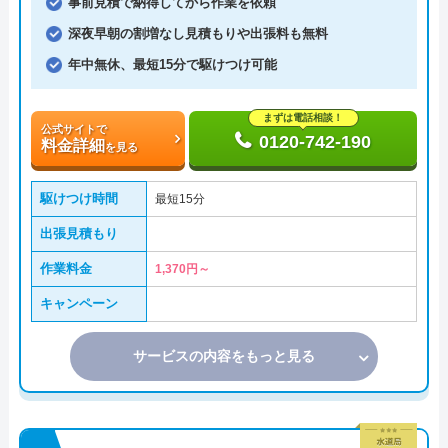
事前見積で納得してから作業を依頼
深夜早朝の割増なし見積もりや出張料も無料
年中無休、最短15分で駆けつけ可能
まずは電話相談！
公式サイトで
0120-742-190
料金詳細
を見る
駆けつけ時間
最短15分
出張見積もり
作業料金
1,370円～
キャンペーン
サービスの内容をもっと見る