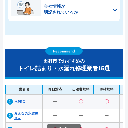
会社情報が
明記されているか
田村市でおすすめの
トイレ詰まり・水漏れ修理業者15選
業者名
即日対応
出張費無料
見積無料
水
ー
〇
〇
水PRO
みんなの水道屋
ー
ー
ー
さん