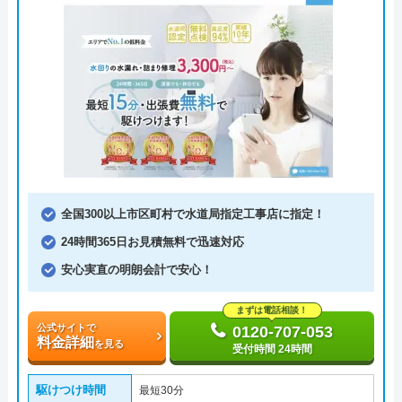
全国300以上市区町村で水道局指定工事店に指定！
24時間365日お見積無料で迅速対応
安心実直の明朗会計で安心！
まずは電話相談！
公式サイトで
0120-707-053
料金詳細
を見る
受付時間 24時間
駆けつけ時間
最短30分