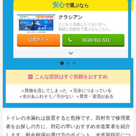
安心
で選ぶなら
クラシアン
とにかく失敗したくない方へ。
実績と信頼性で選ぶならこちら。
0120-511-511
公式サイト
こんな症状はすぐ依頼をおすすめ
異物を流してしまった
完全につまっている
水があふれそう／引かない
異音・逆流がある
トイレの水漏れは放置すると危険です。田村市で修理業
者をお探しの方に、対応の早いおすすめ水道業者を紹介
します。料金相場や選び方のポイント、水道局指定につ