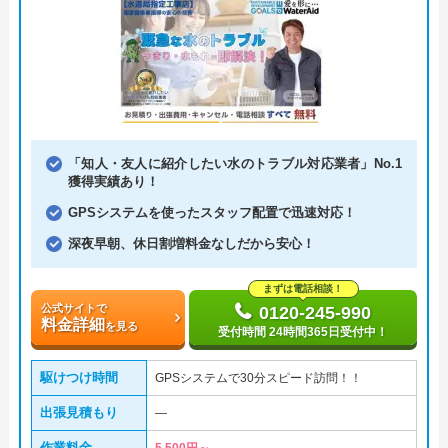
「知人・友人に紹介したい水のトラブル対応業者」No.1
獲得実績あり！
GPSシステムを使ったスタッフ配置で迅速対応！
深夜早朝、休日割増料金なしだから安心！
まずは電話相談！
公式サイトで
0120-245-990
料金詳細
を見る
受付時間 24時間365日受付中！
駆けつけ時間
GPSシステムで30分スピード訪問！！
出張見積もり
―
作業料金