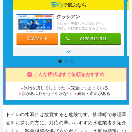
安心
で選ぶなら
クラシアン
とにかく失敗したくない方へ。
実績と信頼性で選ぶならこちら。
0120-511-511
公式サイト
こんな症状はすぐ依頼をおすすめ
異物を流してしまった
完全につまっている
水があふれそう／引かない
異音・逆流がある
トイレの水漏れは放置すると危険です。柳津町で修理業
者をお探しの方に、対応の早いおすすめ水道業者を紹介
します。料金相場や選び方のポイント、水道局指定につ