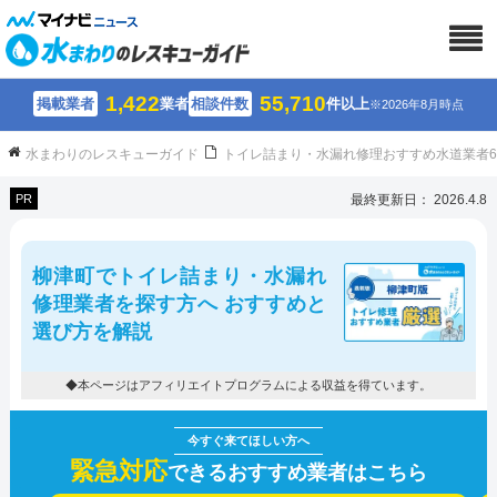
1,422
55,710
掲載業者
業者
相談件数
件以上
※2026年8月時点
水まわりのレスキューガイド
トイレ詰まり・水漏れ修理おすすめ水道業者
PR
最終更新日： 2026.4.8
柳津町でトイレ詰まり・水漏れ
修理業者を探す方へ おすすめと
選び方を解説
◆本ページはアフィリエイトプログラムによる収益を得ています。
緊急対応
できるおすすめ業者はこちら