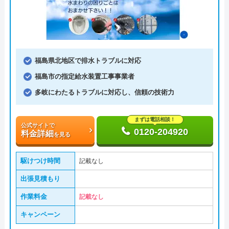
福島県北地区で排水トラブルに対応
福島市の指定給水装置工事事業者
多岐にわたるトラブルに対応し、信頼の技術力
まずは電話相談！
公式サイトで
0120-204920
料金詳細
を見る
駆けつけ時間
記載なし
出張見積もり
作業料金
記載なし
キャンペーン