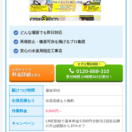
どんな場面でも即日対応
再発防止・徹底可決を掲げるプロ集団
安心の水道局指定工事店
まずは電話相談！
公式サイトで
0120-888-310
料金詳細
を見る
受付時間 24時間365日受付！
駆けつけ時間
最短30分
出張見積もり
出張見積もり無料
作業料金
9,900円～
LINE登録で基本料金5,500円分割引2回目以降
キャンペーン
の方は総額から10％オフ