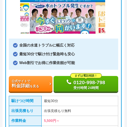
全国の水道トラブルに幅広く対応
最短30分で駆け付け緊急時も安心
Web割引でお得に作業依頼が可能
まずは電話相談！
公式サイトで
0120-998-798
料金詳細
を見る
受付時間 24時間
駆けつけ時間
最短30分
出張見積もり
出張見積もり無料
作業料金
5,500円～