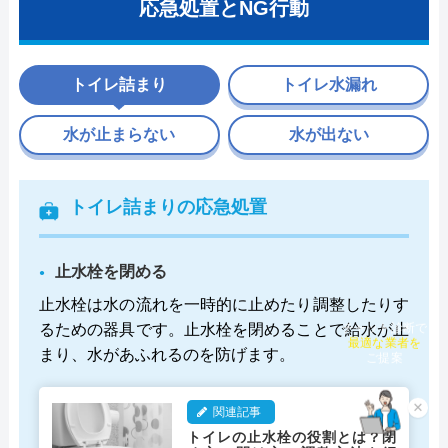
応急処置とNG行動
トイレ詰まり
トイレ水漏れ
水が止まらない
水が出ない
トイレ詰まりの応急処置
止水栓を閉める
止水栓は水の流れを一時的に止めたり調整したりす
るための器具です。止水栓を閉めることで給水が止
チャット診断で
最適な業者を
まり、水があふれるのを防げます。
ご提案
×
関連記事
トイレの止水栓の役割とは？閉