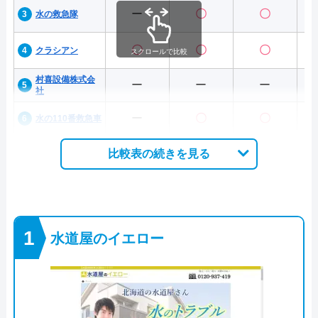
ー
〇
〇
水の救急隊
〇
〇
〇
クラシアン
スクロールで比較
村喜設備株式会
ー
ー
ー
社
ー
〇
〇
水の110番救急車
比較表の続きを見る
水道屋のイエロー