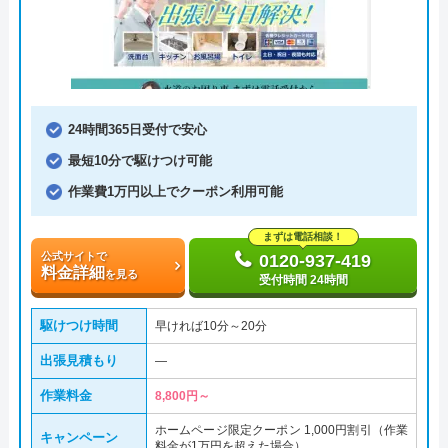
24時間365日受付で安心
最短10分で駆けつけ可能
作業費1万円以上でクーポン利用可能
まずは電話相談！
公式サイトで
0120-937-419
料金詳細
を見る
受付時間 24時間
駆けつけ時間
早ければ10分～20分
出張見積もり
―
作業料金
8,800円～
ホームページ限定クーポン 1,000円割引（作業
キャンペーン
料金が1万円を超えた場合）