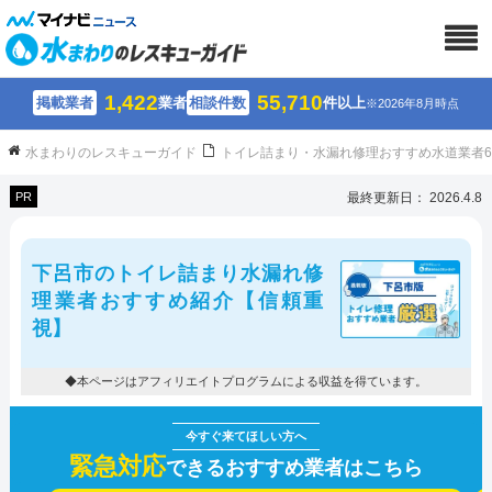
1,422
55,710
掲載業者
業者
相談件数
件以上
※2026年8月時点
水まわりのレスキューガイド
トイレ詰まり・水漏れ修理おすすめ水道業者
PR
最終更新日： 2026.4.8
下呂市のトイレ詰まり水漏れ修
理業者おすすめ紹介【信頼重
視】
◆本ページはアフィリエイトプログラムによる収益を得ています。
緊急対応
できるおすすめ業者はこちら