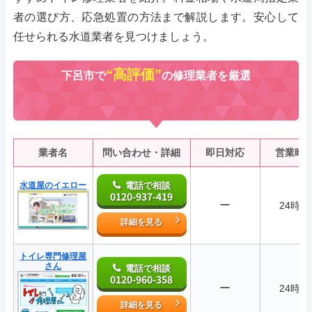
者の選び方、応急処置の方法まで解説します。安心して
任せられる水道業者を見つけましょう。
“高評価”
下呂市で
の修理業者を厳選
業者名
問い合わせ・詳細
即日対応
営業時
水道屋のイエロー
電話で相談
0120-937-419
ー
24時間
詳細を見る
トイレ専門修理屋
さん
電話で相談
0120-960-358
ー
24時間
詳細を見る