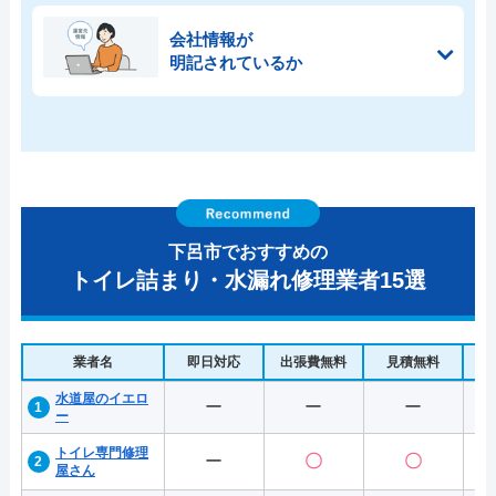
会社情報が
明記されているか
下呂市でおすすめの
トイレ詰まり・水漏れ修理業者15選
業者名
即日対応
出張費無料
見積無料
水
水道屋のイエロ
ー
ー
ー
ー
トイレ専門修理
ー
〇
〇
屋さん