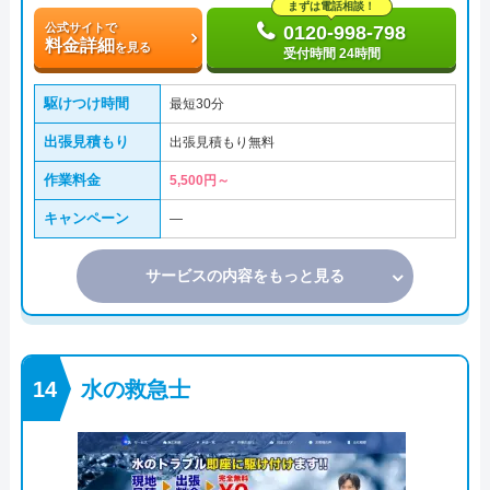
まずは電話相談！
公式サイトで
0120-998-798
料金詳細
を見る
受付時間 24時間
駆けつけ時間
最短30分
出張見積もり
出張見積もり無料
作業料金
5,500円～
キャンペーン
―
サービスの内容をもっと見る
水の救急士