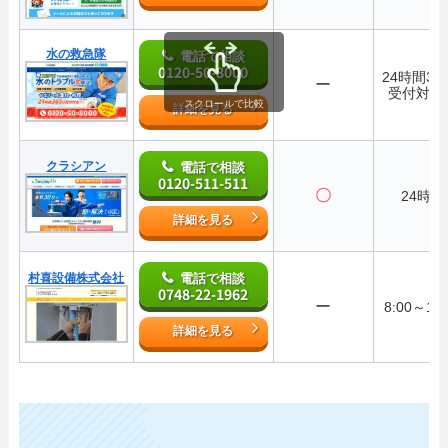
水の救急隊
電話で相談
0120-50-8000
24時間36
ー
受付対応
スクロールで比較
詳細を見る
クラシアン
電話で相談
0120-511-511
〇
24時間
詳細を見る
村喜設備株式会社
電話で相談
0748-22-1962
ー
8:00～19:
詳細を見る