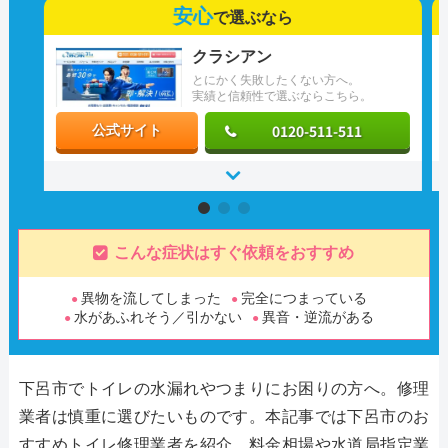
安心
で選ぶなら
クラシアン
とにかく失敗したくない方へ。
実績と信頼性で選ぶならこちら。
0120-511-511
公式サイト
こんな症状はすぐ依頼をおすすめ
異物を流してしまった
完全につまっている
水があふれそう／引かない
異音・逆流がある
下呂市でトイレの水漏れやつまりにお困りの方へ。修理
業者は慎重に選びたいものです。本記事では下呂市のお
すすめトイレ修理業者を紹介。料金相場や水道局指定業