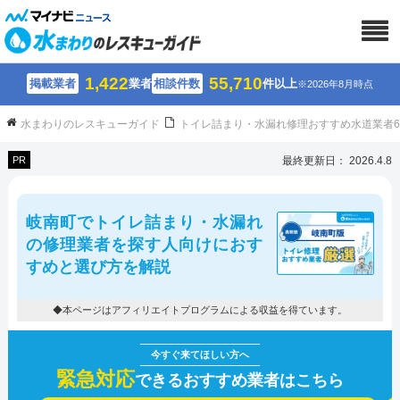
1,422
55,710
掲載業者
業者
相談件数
件以上
※2026年8月時点
水まわりのレスキューガイド
トイレ詰まり・水漏れ修理おすすめ水道業者
PR
最終更新日： 2026.4.8
岐南町でトイレ詰まり・水漏れ
の修理業者を探す人向けにおす
すめと選び方を解説
◆本ページはアフィリエイトプログラムによる収益を得ています。
緊急対応
できるおすすめ業者はこちら