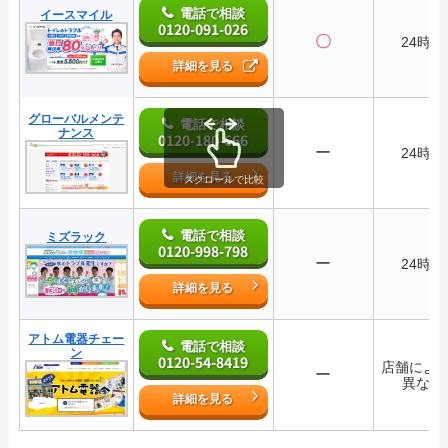
電話で相談
イースマイル
0120-091-026
〇
24時間
詳細を見る
グローバルメンテ
電話で相談
ナンス
0120-180-666
ー
24時間
詳細を見る
スクロールで比較
電話で相談
ミズラック
0120-998-798
ー
24時間
詳細を見る
アトム電器チェー
電話で相談
ン
0120-54-8419
店舗によ
ー
異なる
詳細を見る