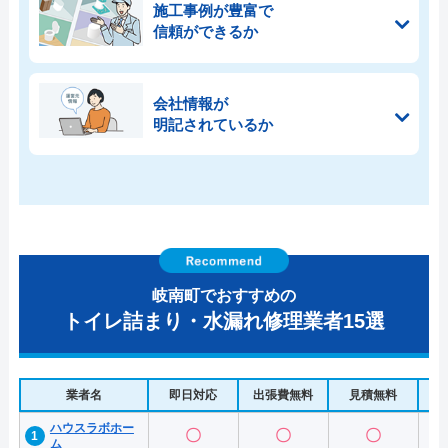
施工事例が豊富で
信頼ができるか
会社情報が
明記されているか
岐南町でおすすめの
トイレ詰まり・水漏れ修理業者15選
業者名
即日対応
出張費無料
見積無料
水
ハウスラボホー
〇
〇
〇
ム