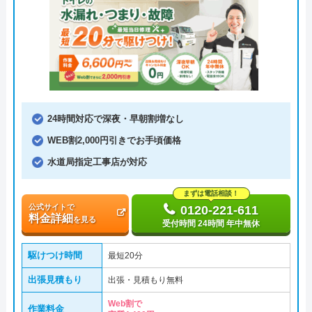
24時間対応で深夜・早朝割増なし
WEB割2,000円引きでお手頃価格
水道局指定工事店が対応
まずは電話相談！
公式サイトで
0120-221-611
料金詳細
を見る
受付時間 24時間 年中無休
駆けつけ時間
最短20分
出張見積もり
出張・見積もり無料
Web割で
作業料金