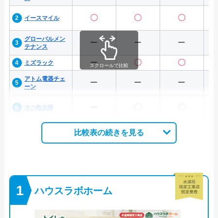
〇
〇
〇
イースマイル
グローバルメン
ー
ー
ー
テナンス
ー
〇
〇
ミズラック
スクロールで比較
アトム電器チェ
ー
ー
ー
ーン
ー
〇
〇
水の救急隊
比較表の続きを見る
ハウスラボホーム