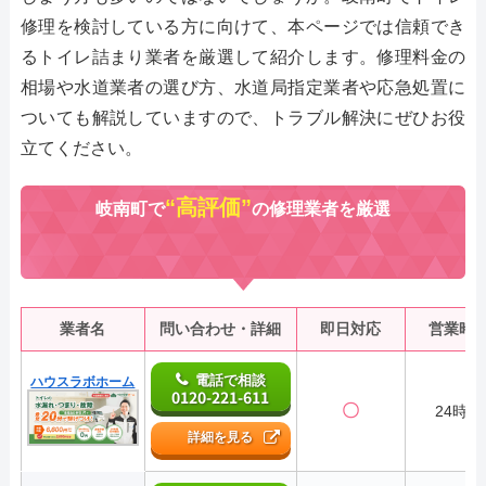
修理を検討している方に向けて、本ページでは信頼でき
るトイレ詰まり業者を厳選して紹介します。修理料金の
相場や水道業者の選び方、水道局指定業者や応急処置に
ついても解説していますので、トラブル解決にぜひお役
立てください。
“高評価”
岐南町で
の修理業者を厳選
業者名
問い合わせ・詳細
即日対応
営業時
電話で相談
ハウスラボホーム
0120-221-611
〇
24時間
詳細を見る